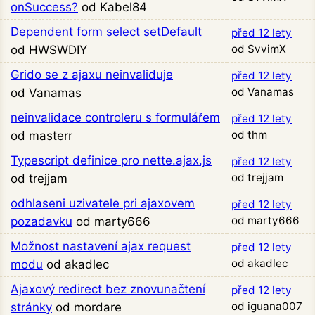
onSuccess?
od Kabel84
Dependent form select setDefault
před 12 lety
od SvvimX
od HWSWDIY
Grido se z ajaxu neinvaliduje
před 12 lety
od Vanamas
od Vanamas
neinvalidace controleru s formulářem
před 12 lety
od thm
od masterr
Typescript definice pro nette.ajax.js
před 12 lety
od trejjam
od trejjam
odhlaseni uzivatele pri ajaxovem
před 12 lety
od marty666
pozadavku
od marty666
Možnost nastavení ajax request
před 12 lety
od akadlec
modu
od akadlec
Ajaxový redirect bez znovunačtení
před 12 lety
od iguana007
stránky
od mordare