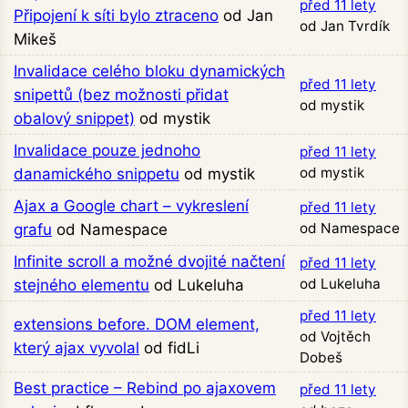
před 11 lety
Připojení k síti bylo ztraceno
od Jan
od Jan Tvrdík
Mikeš
Invalidace celého bloku dynamických
před 11 lety
snipettů (bez možnosti přidat
od mystik
obalový snippet)
od mystik
Invalidace pouze jednoho
před 11 lety
od mystik
danamického snippetu
od mystik
Ajax a Google chart – vykreslení
před 11 lety
od Namespace
grafu
od Namespace
Infinite scroll a možné dvojité načtení
před 11 lety
od Lukeluha
stejného elementu
od Lukeluha
před 11 lety
extensions before. DOM element,
od Vojtěch
který ajax vyvolal
od fidLi
Dobeš
Best practice – Rebind po ajaxovem
před 11 lety