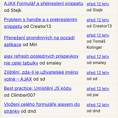
AJAX Formulář a překreslení snippetu
před 12 lety
od Stejk
od Stejk
Problem s handle a s prekreslenim
před 12 lety
od Creator13
snippetu
od Creator13
před 12 lety
Přenešení proměnných na pozadí
od Tomáš
aplikace
od Miri
Kolinger
ajax refresh poslednych prispevkov
před 12 lety
od smaley
nie celej tabulky
od smaley
Zjištění, zda-li je uživatelské jméno
před 12 lety
od sd
volné – AJAX
od sd
Best practice: Umístění JS kódu
před 12 lety
od joe
od Climber007
Vložení celého formuláře ajaxem do
před 12 lety
od dnd
stránky
od dnd