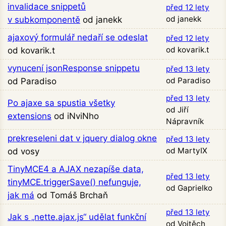
invalidace snippetů
před 12 lety
od janekk
v subkomponentě
od janekk
ajaxový formulář nedaří se odeslat
před 12 lety
od kovarik.t
od kovarik.t
vynucení jsonResponse snippetu
před 13 lety
od Paradiso
od Paradiso
před 13 lety
Po ajaxe sa spustia všetky
od Jiří
extensions
od iNviNho
Nápravník
prekreseleni dat v jquery dialog okne
před 13 lety
od MartyIX
od vosy
TinyMCE4 a AJAX nezapíše data,
před 13 lety
tinyMCE.triggerSave() nefunguje,
od Gaprielko
jak má
od Tomáš Brchaň
před 13 lety
Jak s „nette.ajax.js“ udělat funkční
od Vojtěch