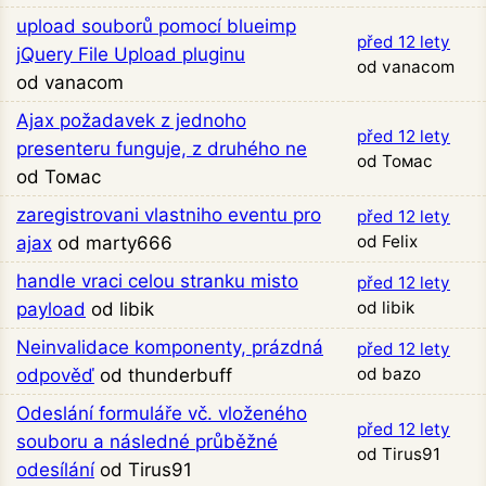
upload souborů pomocí blueimp
před 12 lety
jQuery File Upload pluginu
od vanacom
od vanacom
Ajax požadavek z jednoho
před 12 lety
presenteru funguje, z druhého ne
od Томас
od Томас
zaregistrovani vlastniho eventu pro
před 12 lety
od Felix
ajax
od marty666
handle vraci celou stranku misto
před 12 lety
od libik
payload
od libik
Neinvalidace komponenty, prázdná
před 12 lety
od bazo
odpověď
od thunderbuff
Odeslání formuláře vč. vloženého
před 12 lety
souboru a následné průběžné
od Tirus91
odesílání
od Tirus91