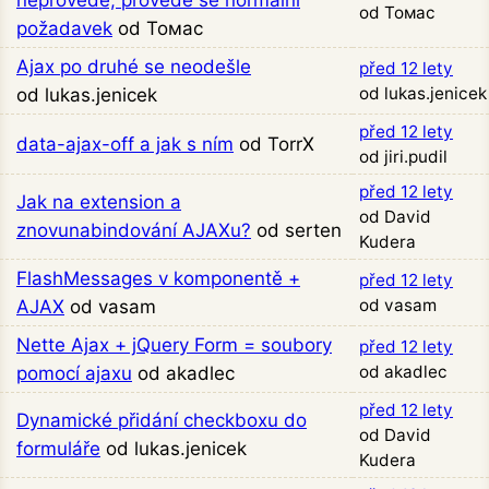
od Томас
požadavek
od Томас
Ajax po druhé se neodešle
před 12 lety
od lukas.jenicek
od lukas.jenicek
před 12 lety
data-ajax-off a jak s ním
od TorrX
od jiri.pudil
před 12 lety
Jak na extension a
od David
znovunabindování AJAXu?
od serten
Kudera
FlashMessages v komponentě +
před 12 lety
od vasam
AJAX
od vasam
Nette Ajax + jQuery Form = soubory
před 12 lety
od akadlec
pomocí ajaxu
od akadlec
před 12 lety
Dynamické přidání checkboxu do
od David
formuláře
od lukas.jenicek
Kudera