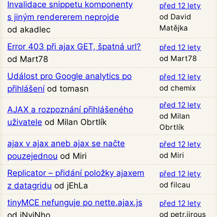
Invalidace snippetu komponenty
před 12 lety
s jiným rendererem neprojde
od David
Matějka
od akadlec
Error 403 při ajax GET, špatná url?
před 12 lety
od Mart78
od Mart78
Událost pro Google analytics po
před 12 lety
od chemix
přihlášení
od tomasn
před 12 lety
AJAX a rozpoznání přihlášeného
od Milan
uživatele
od Milan Obrtlík
Obrtlík
ajax v ajax aneb ajax se načte
před 12 lety
od Miri
pouzejednou
od Miri
Replicator – přidání položky ajaxem
před 12 lety
od filcau
z datagridu
od jEhLa
tinyMCE nefunguje po nette.ajax.js
před 12 lety
od petr.jirous
od iNviNho