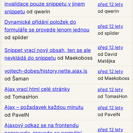
invalidace pouze snippetu v jinem
před 12 lety
od qwerin
snippetu
od qwerin
Dynamické přídání položek do
před 12 lety
formuláře se provede jenom jednou
od spiider
od spiider
před 12 lety
Snippet vrací nový obsah, ten se ale
od David
nevkládá do snippetu
od Maekoboss
Matějka
vojtech-dobes/history.nette.ajax.js
před 12 lety
od Maekoboss
od Šaman
Ajax vrací html celé stránky
před 12 lety
od TomasHon
od TomasHon
Ajax – požadavek každou minutu
před 12 lety
od PavelN
od PavelN
Ajaxový odkaz se na frontendu
před 12 lety
neprovede, provede se normální