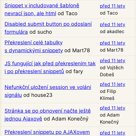
Snippet v includované šabloně
před 11 lety
od Taco
nevrací json, ale html
od Taco
Disabled submit button po odoslaní
před 11 lety
od akadlec
formulára
od sucho
Překreslení celé tabulky
před 11 lety
od Mart78
s dynamickými snippety
od Mart78
před 11 lety
JS fungující jak před překreslením tak
od Vojtěch
i po překreslení snippetů
od fary
Dobeš
před 11 lety
Nefunkční uložení session ve voláni
od Filip
signálu
od house23
Klimeš
před 11 lety
Stránka se po obnovení načte ještě
od Adam
jednou Ajaxově
od Adam Konečný
Konečný
Překreslení snippetu po AJAXovem
před 11 lety