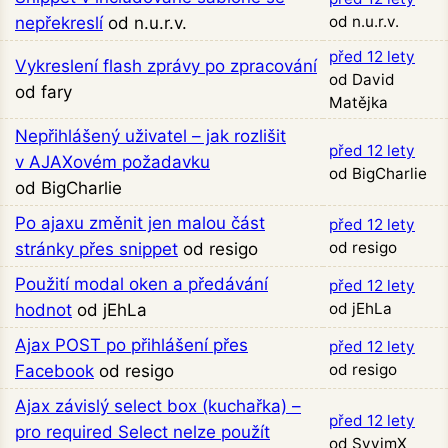
od n.u.r.v.
nepřekreslí
od n.u.r.v.
před 12 lety
Vykreslení flash zprávy po zpracování
od David
od fary
Matějka
Nepřihlášený uživatel – jak rozlišit
před 12 lety
v AJAXovém požadavku
od BigCharlie
od BigCharlie
Po ajaxu změnit jen malou část
před 12 lety
od resigo
stránky přes snippet
od resigo
Použití modal oken a předávání
před 12 lety
od jEhLa
hodnot
od jEhLa
Ajax POST po přihlášení přes
před 12 lety
od resigo
Facebook
od resigo
Ajax závislý select box (kuchařka) –
před 12 lety
pro required Select nelze použít
od SvvimX