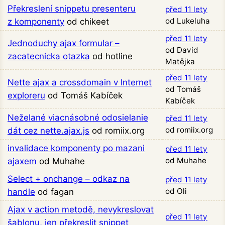
Překreslení snippetu presenteru
před 11 lety
od Lukeluha
z komponenty
od chikeet
před 11 lety
Jednoduchy ajax formular –
od David
zacatecnicka otazka
od hotline
Matějka
před 11 lety
Nette ajax a crossdomain v Internet
od Tomáš
exploreru
od Tomáš Kabíček
Kabíček
Neželané viacnásobné odosielanie
před 11 lety
od romiix.org
dát cez nette.ajax.js
od romiix.org
invalidace komponenty po mazani
před 11 lety
od Muhahe
ajaxem
od Muhahe
Select + onchange – odkaz na
před 11 lety
od Oli
handle
od fagan
Ajax v action metodě, nevykreslovat
před 11 lety
šablonu, jen překreslit snippet