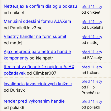
Nette.ajax a confirm dialog u odkazu
před 11 lety
od chikeet
od chikeet
Manuální odeslání formu AJAXem
před 11 lety
od Lukeluha
od ParallelUniv3rse
Vlastný handler na form submit
před 11 lety
od matlej
od matlej
Ajax nepředá parametr do handle
před 11 lety
od F.Vesely
komponenty
od kleinpetr
Redirect v případě že nejde o AJAX
před 11 lety
od h4kuna
požadavek
od Climber007
před 11 lety
Invalidacia javascriptových knižníc
od Filip
od Durisvk
Procházka
render pred vykonanim handle
před 11 lety
od poliak9
od poliak9