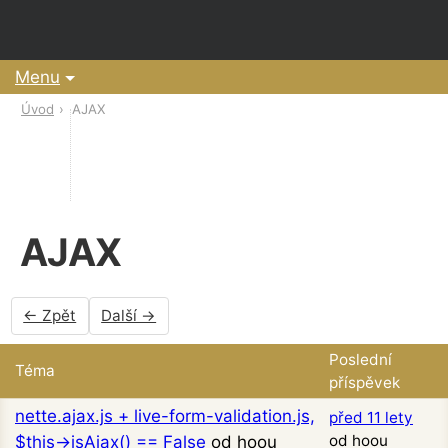
Menu
Úvod
AJAX
AJAX
← Zpět
Další →
Poslední
Téma
příspěvek
nette.ajax.js + live-form-validation.js,
před 11 lety
od hoou
$this->isAjax() == False
od hoou