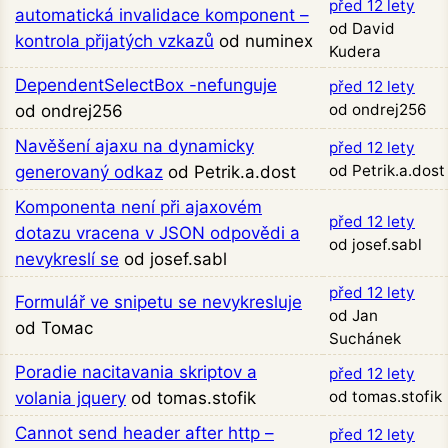
před 12 lety
automatická invalidace komponent –
od David
kontrola přijatých vzkazů
od numinex
Kudera
DependentSelectBox -nefunguje
před 12 lety
od ondrej256
od ondrej256
Navěšení ajaxu na dynamicky
před 12 lety
od Petrik.a.dost
generovaný odkaz
od Petrik.a.dost
Komponenta není při ajaxovém
před 12 lety
dotazu vracena v JSON odpovědi a
od josef.sabl
nevykreslí se
od josef.sabl
před 12 lety
Formulář ve snipetu se nevykresluje
od Jan
od Томас
Suchánek
Poradie nacitavania skriptov a
před 12 lety
od tomas.stofik
volania jquery
od tomas.stofik
Cannot send header after http –
před 12 lety