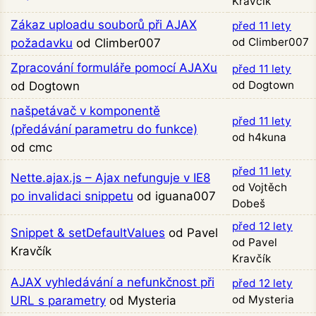
Kravčík
Zákaz uploadu souborů při AJAX
před 11 lety
od Climber007
požadavku
od Climber007
Zpracování formuláře pomocí AJAXu
před 11 lety
od Dogtown
od Dogtown
našpetávač v komponentě
před 11 lety
(předávání parametru do funkce)
od h4kuna
od cmc
před 11 lety
Nette.ajax.js – Ajax nefunguje v IE8
od Vojtěch
po invalidaci snippetu
od iguana007
Dobeš
před 12 lety
Snippet & setDefaultValues
od Pavel
od Pavel
Kravčík
Kravčík
AJAX vyhledávání a nefunkčnost při
před 12 lety
od Mysteria
URL s parametry
od Mysteria