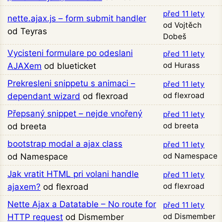
před 11 lety
nette.ajax.js – form submit handler
od Vojtěch
od Teyras
Dobeš
Vycisteni formulare po odeslani
před 11 lety
od Hurass
AJAXem
od blueticket
Prekresleni snippetu s animaci –
před 11 lety
od flexroad
dependant wizard
od flexroad
Přepsaný snippet – nejde vnořený
před 11 lety
od breeta
od breeta
bootstrap modal a ajax class
před 11 lety
od Namespace
od Namespace
Jak vratit HTML pri volani handle
před 11 lety
od flexroad
ajaxem?
od flexroad
Nette Ajax a Datatable – No route for
před 11 lety
od Dismember
HTTP request
od Dismember