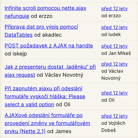
Infinite scroll pomocou nette.ajax
před 12 lety
od erzzo
nefunguje
od erzzo
Příprava dat pro výpis pomocí
před 12 lety
od ludek
DataTables
od akadlec
POST požadavek z AJAX na handle
před 12 lety
od Jan Mikeš
od iskejp
před 12 lety
Jak z presenteru dostat „laděnku“ při
od Václav
ajax request
od Václav Novotný
Novotný
Při zapnutém ajaxu při odeslání
před 12 lety
formuláře vyskočí hláška: Please
od Oli
select a valid option
od Oli
AJAXové odeslání formuláře po
před 12 lety
provedení změny ve formulářovém
od Vojtěch
Dobeš
prvku (Nette 2.1)
od James