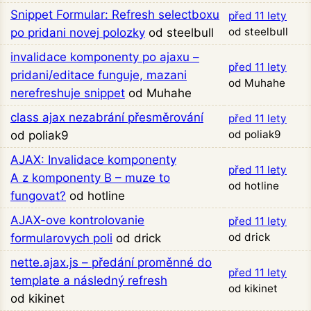
Snippet Formular: Refresh selectboxu
před 11 lety
od steelbull
po pridani novej polozky
od steelbull
invalidace komponenty po ajaxu –
před 11 lety
pridani/editace funguje, mazani
od Muhahe
nerefreshuje snippet
od Muhahe
class ajax nezabrání přesměrování
před 11 lety
od poliak9
od poliak9
AJAX: Invalidace komponenty
před 11 lety
A z komponenty B – muze to
od hotline
fungovat?
od hotline
AJAX-ove kontrolovanie
před 11 lety
od drick
formularovych poli
od drick
nette.ajax.js – předání proměnné do
před 11 lety
template a následný refresh
od kikinet
od kikinet