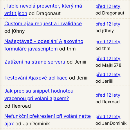
jTable nevolá presenter, který má
před 12 lety
od Dragonaut
vrátit json
od Dragonaut
Custom ajax request a invalidace
před 12 lety
od j0hny
od j0hny
Našeptávač – odeslání Ajaxového
před 12 lety
od thm
formuláře javascriptem
od thm
před 12 lety
Zatížení na straně serveru
od Jeriiii
od Majkl578
před 12 lety
Testování Ajaxové aplikace
od Jeriiii
od Jeriiii
Jak prepisu snippet hodnotou
před 12 lety
vracenou pri volani ajaxem?
od flexroad
od flexroad
Nefunkční překreslení při volání nette
před 12 lety
od JanDominik
ajax
od JanDominik