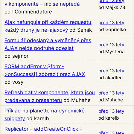
před 13 lety
v komponentě – nic se nepředá
od Majkl578
od IlCommendatore
Ajax nefunguje při každém requestu,
před 13 lety
od Gaprielko
každý druhý je ne-ajaxový
od Semik
Formulář odeslaný a vyměněný přes
před 13 lety
AJAX nejde podruhé odeslat
od Mysteria
od sejmor
FORM addError v $form-
před 13 lety
>onSuccess[] zobrazit prez AJAX
od akadlec
od vosy
Refresh dat v komponente, ktera jsou
před 13 lety
od Muhahe
predavana z presenteru
od Muhahe
Příklad na planette na dynemické
před 13 lety
od karelb
snippety
od karelb
Replicator – addCreateOnClick –
před 13 lety