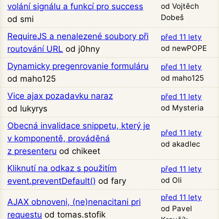
volání signálu a funkcí pro success
od Vojtěch
Dobeš
od smi
RequireJS a nenalezené soubory při
před 11 lety
od newPOPE
routování URL
od j0hny
Dynamicky pregenrovanie formuláru
před 11 lety
od maho125
od maho125
Vice ajax pozadavku naraz
před 11 lety
od Mysteria
od lukyrys
Obecná invalidace snippetu, který je
před 11 lety
v komponentě, prováděná
od akadlec
z presenteru
od chikeet
Kliknutí na odkaz s použitím
před 11 lety
od Oli
event.preventDefault()
od fary
před 11 lety
AJAX obnoveni, (ne)nenacitani pri
od Pavel
requestu
od tomas.stofik