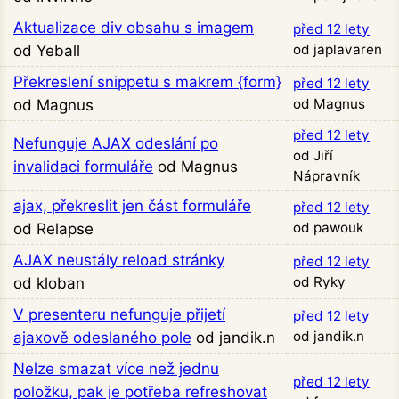
Aktualizace div obsahu s imagem
před 12 lety
od japlavaren
od Yeball
Překreslení snippetu s makrem {form}
před 12 lety
od Magnus
od Magnus
před 12 lety
Nefunguje AJAX odeslání po
od Jiří
invalidaci formuláře
od Magnus
Nápravník
ajax, překreslit jen část formuláře
před 12 lety
od pawouk
od Relapse
AJAX neustály reload stránky
před 12 lety
od Ryky
od kloban
V presenteru nefunguje přijetí
před 12 lety
od jandik.n
ajaxově odeslaného pole
od jandik.n
Nelze smazat více než jednu
před 12 lety
položku, pak je potřeba refreshovat