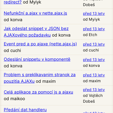
redirect?
od Myiyk
Dobeš
Nefunkční a.ajax v nette.ajax.js
před 13 lety
od Myiyk
od konva
Jak odeslat snippet v JSON bez
před 13 lety
od Etch
AJAXového požadavku
od konva
Event pred a po ajaxe (nette.ajax.js)
před 13 lety
od cuchi
od cuchi
Odeslání snippetu v komponentě
před 13 lety
od konva
od konva
Problem s preklikavanim stranok za
před 13 lety
od maxim
pouzitia AJAXu
od maxim
před 13 lety
Celá aplikace za pomocí js a ajaxu
od Vojtěch
od maikoo
Dobeš
Předání dat handleru