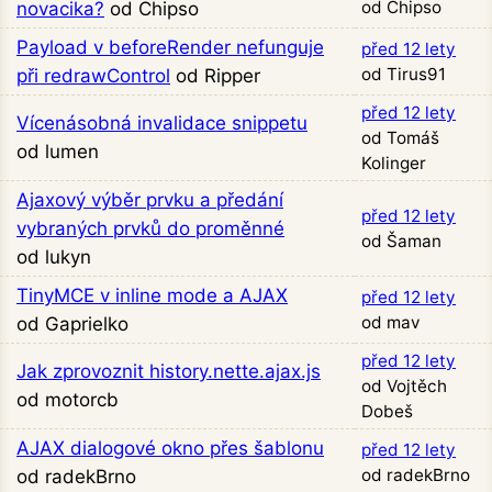
od Chipso
novacika?
od Chipso
Payload v beforeRender nefunguje
před 12 lety
od Tirus91
při redrawControl
od Ripper
před 12 lety
Vícenásobná invalidace snippetu
od Tomáš
od lumen
Kolinger
Ajaxový výběr prvku a předání
před 12 lety
vybraných prvků do proměnné
od Šaman
od lukyn
TinyMCE v inline mode a AJAX
před 12 lety
od mav
od Gaprielko
před 12 lety
Jak zprovoznit history.nette.ajax.js
od Vojtěch
od motorcb
Dobeš
AJAX dialogové okno přes šablonu
před 12 lety
od radekBrno
od radekBrno