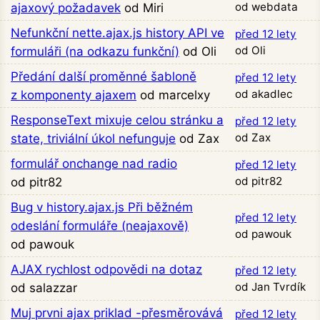
od webdata
ajaxový požadavek
od Miri
Nefunkční nette.ajax.js history API ve
před 12 lety
od Oli
formuláři (na odkazu funkční)
od Oli
Předání další proměnné šabloně
před 12 lety
od akadlec
z komponenty ajaxem
od marcelxy
ResponseText mixuje celou stránku a
před 12 lety
od Zax
state, triviální úkol nefunguje
od Zax
formulář onchange nad radio
před 12 lety
od pitr82
od pitr82
Bug v history.ajax.js Při běžném
před 12 lety
odeslání formuláře (neajaxově)
od pawouk
od pawouk
AJAX rychlost odpovědi na dotaz
před 12 lety
od Jan Tvrdík
od salazzar
Muj prvni ajax priklad -přesměrovává
před 12 lety