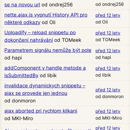
od ondrej256
se na novou url
od ondrej256
nette.ajax.js vypnutí History API pro
před 12 lety
od Oli
některé odkazy
od Oli
Uploadify – reload snippetu po
před 12 lety
od TOMeek
dokončení nahrávání
od TOMeek
Parametrem signálu nemůže být pole
před 12 lety
od hapi
od hapi
addComponent v handle metode a
před 12 lety
od libik
isSubmittedBy
od libik
invalidace dynamickych snippetu –
před 12 lety
ajax se provede jen jednou
od donmoron
od donmoron
ajax aborted pri rychlom klikani
před 12 lety
od MKI-Miro
od MKI-Miro
před 12 lety