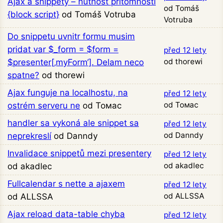
Ajax a snippety – nutnost přítomnosti
od Tomáš
{block script}
od Tomáš Votruba
Votruba
Do snippetu uvnitr formu musim
pridat var $_form = $form =
před 12 lety
od thorewi
$presenter[‚myForm‘]. Delam neco
spatne?
od thorewi
Ajax funguje na localhostu, na
před 12 lety
od Томас
ostrém serveru ne
od Томас
handler sa vykoná ale snippet sa
před 12 lety
od Danndy
neprekreslí
od Danndy
Invalidace snippetů mezi presentery
před 12 lety
od akadlec
od akadlec
Fullcalendar s nette a ajaxem
před 12 lety
od ALLSSA
od ALLSSA
Ajax reload data-table chyba
před 12 lety