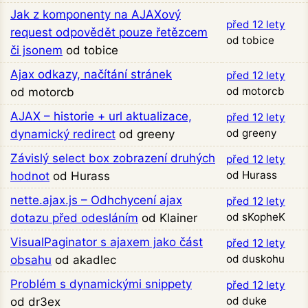
Jak z komponenty na AJAXový
před 12 lety
request odpovědět pouze řetězcem
od tobice
či jsonem
od tobice
Ajax odkazy, načítání stránek
před 12 lety
od motorcb
od motorcb
AJAX – historie + url aktualizace,
před 12 lety
od greeny
dynamický redirect
od greeny
Závislý select box zobrazení druhých
před 12 lety
od Hurass
hodnot
od Hurass
nette.ajax.js – Odhchycení ajax
před 12 lety
od sKopheK
dotazu před odesláním
od Klainer
VisualPaginator s ajaxem jako část
před 12 lety
od duskohu
obsahu
od akadlec
Problém s dynamickými snippety
před 12 lety
od duke
od dr3ex