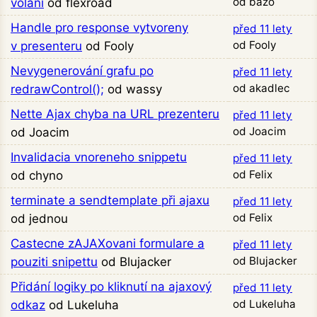
od bazo
volani
od flexroad
Handle pro response vytvoreny
před 11 lety
od Fooly
v presenteru
od Fooly
Nevygenerování grafu po
před 11 lety
od akadlec
redrawControl();
od wassy
Nette Ajax chyba na URL prezenteru
před 11 lety
od Joacim
od Joacim
Invalidacia vnoreneho snippetu
před 11 lety
od Felix
od chyno
terminate a sendtemplate při ajaxu
před 11 lety
od Felix
od jednou
Castecne zAJAXovani formulare a
před 11 lety
od Blujacker
pouziti snipettu
od Blujacker
Přidání logiky po kliknutí na ajaxový
před 11 lety
od Lukeluha
odkaz
od Lukeluha