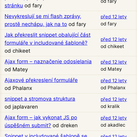
od fary
stránku
od fary
Nevykreslují se mi flash zprávy,
před 12 lety
od fary
prostě nechápu, jak na to
od fary
Jak překreslit snippet obalující část
před 12 lety
formuláře v includované šabloně?
od chikeet
od chikeet
Ajax form – naznačenie odosielania
před 12 lety
od Matey
od Matey
Ajaxové překreslení formuláře
před 12 lety
od Phalanx
od Phalanx
snippet a stromova struktura
před 12 lety
od kralik
od japlavaren
Ajax form – jak vykonat JS po
před 12 lety
od akadlec
úspěšném submit?
od dreken
Snippet v includované šabloně se
před 12 lety