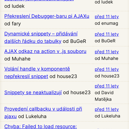
od ludek
od ludek
Překreslení Debugger-baru pi AJAXu
před 11 lety
od enumag
od fary
Dynamické snippety – přidávání
před 11 lety
od BuGeR
dalších řádku do tabulky
od BuGeR
AJAX odkaz na action v .js souboru
před 11 lety
od Muhahe
od Muhahe
Volání handle v komponentě
před 11 lety
od house23
nepřekreslí snippet
od house23
před 11 lety
Snippety se neaktualizují
od house23
od David
Matějka
Provedení callbacku v události při
před 11 lety
od Lukeluha
ajaxu
od Lukeluha
Chyba: Failed to load resource: