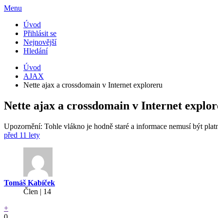
Menu
Úvod
Přihlásit se
Nejnovější
Hledání
Úvod
AJAX
Nette ajax a crossdomain v Internet exploreru
Nette ajax a crossdomain v Internet explo
Upozornění: Tohle vlákno je hodně staré a informace nemusí být plat
před 11 lety
Tomáš Kabíček
Člen | 14
+
0