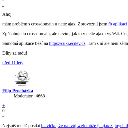
-
Ahoj,
mám problém s crossdomain u nette ajax. Zprovoznil jsem
fb aplikaci
Způsobuje to crossdomain, ale nevím, jak to v nette ajaxu vyřešit. 
Samotná aplikace běží na
https://cukr.ecdev.cz
. Tam s ní ale není žád
Díky za radu!
před 11 lety
Filip Procházka
Moderator | 4668
+
0
-
Nejspíš musíš posílat
hlavičku, že na tvůj web může jít ajax z jiných