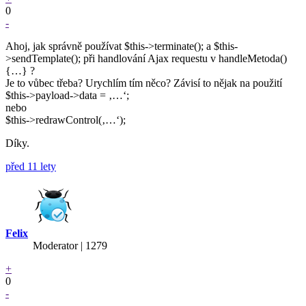
0
-
Ahoj, jak správně používat $this->terminate(); a $this-
>sendTemplate(); při handlování Ajax requestu v handleMetoda()
{…} ?
Je to vůbec třeba? Urychlím tím něco? Závisí to nějak na použití
$this->payload->data = ‚…‘;
nebo
$this->redrawControl(‚…‘);
Díky.
před 11 lety
Felix
Moderator | 1279
+
0
-