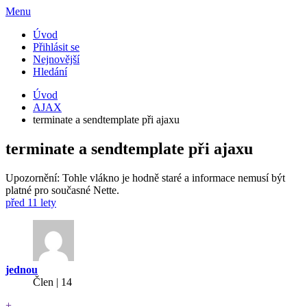
Menu
Úvod
Přihlásit se
Nejnovější
Hledání
Úvod
AJAX
terminate a sendtemplate při ajaxu
terminate a sendtemplate při ajaxu
Upozornění: Tohle vlákno je hodně staré a informace nemusí být
platné pro současné Nette.
před 11 lety
jednou
Člen | 14
+