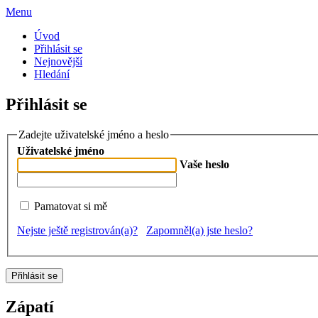
Menu
Úvod
Přihlásit se
Nejnovější
Hledání
Přihlásit se
Zadejte uživatelské jméno a heslo
Uživatelské jméno
Vaše heslo
Pamatovat si mě
Nejste ještě registrován(a)?
Zapomněl(a) jste heslo?
Zápatí