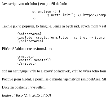
Javascriptovou obsluhu jsem použil default:
		$(function () {

			$.nette.init(); // https://componette.org/search/?q=vojtech-dobes%2Fnette-ajax-js

Takhle jak to popisuji, to funguje. Jenže já bych rád, abych mohl v š
	{snippetArea}

	{include 'create.form.latte', control => $control['create']['form']}

Přičemž šablona create.form.latte:
	{snippet}

	{control $control}

což mi nefunguje: vrátí to ajaxový požadavek, vrátí to výřez toho formu
Poctivě jsem hledal, a poučil se o mnoha tajemstvích (snippetArea, $th
Díky za postřehy i vysvětlení.
Editoval Taco (2. 4. 2015 17:53)