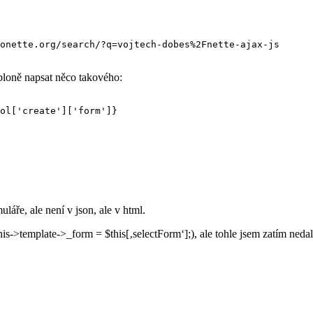
abloně napsat něco takového:
láře, ale není v json, ale v html.
is->template->_form = $this[‚selectForm‘];), ale tohle jsem zatím nedal