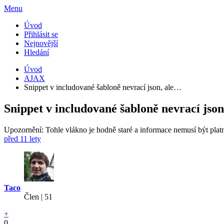
Menu
Úvod
Přihlásit se
Nejnovější
Hledání
Úvod
AJAX
Snippet v includované šabloně nevrací json, ale…
Snippet v includované šabloně nevrací json
Upozornění: Tohle vlákno je hodně staré a informace nemusí být plat
před 11 lety
Taco
Člen | 51
+
0