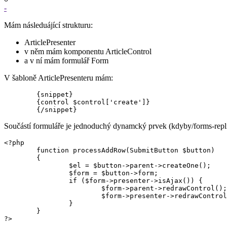
-
Mám následuájící strukturu:
ArticlePresenter
v něm mám komponentu ArticleControl
a v ní mám formulář Form
V šabloně ArticlePresenteru mám:
	{snippet}

	{control $control['create']}

Součástí formuláře je jednoduchý dynamcký prvek (kdyby/forms-replica
<?php

	function processAddRow(SubmitButton $button)

	{

		$el = $button->parent->createOne();

		$form = $button->form;

		if ($form->presenter->isAjax()) {

			$form->parent->redrawControl();

			$form->presenter->redrawControl();

		}

	}

?>