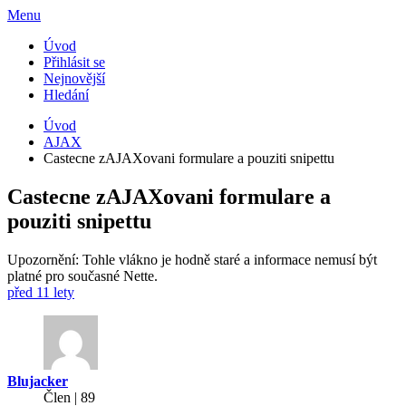
Menu
Úvod
Přihlásit se
Nejnovější
Hledání
Úvod
AJAX
Castecne zAJAXovani formulare a pouziti snipettu
Castecne zAJAXovani formulare a
pouziti snipettu
Upozornění: Tohle vlákno je hodně staré a informace nemusí být
platné pro současné Nette.
před 11 lety
Blujacker
Člen | 89