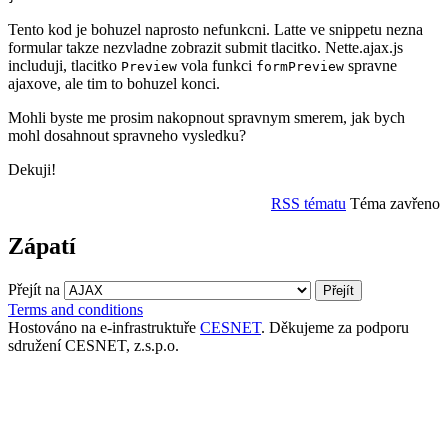
Tento kod je bohuzel naprosto nefunkcni. Latte ve snippetu nezna
formular takze nezvladne zobrazit submit tlacitko. Nette.ajax.js
includuji, tlacitko
vola funkci
spravne
Preview
formPreview
ajaxove, ale tim to bohuzel konci.
Mohli byste me prosim nakopnout spravnym smerem, jak bych
mohl dosahnout spravneho vysledku?
Dekuji!
RSS tématu
Téma zavřeno
Zápatí
Přejít na
Terms and conditions
Hostováno na e-infrastruktuře
CESNET
. Děkujeme za podporu
sdružení CESNET, z.s.p.o.