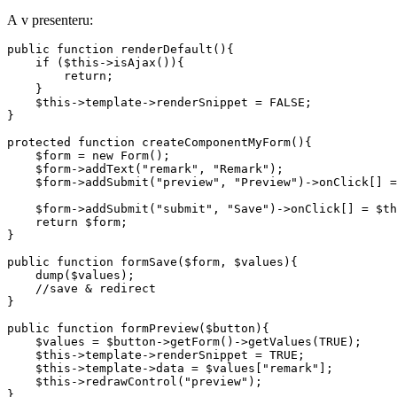
A v presenteru:
public function renderDefault(){

    if ($this->isAjax()){

        return;

    }

    $this->template->renderSnippet = FALSE;

}

protected function createComponentMyForm(){

    $form = new Form();

    $form->addText("remark", "Remark");

    $form->addSubmit("preview", "Preview")->onClick[] =
    $form->addSubmit("submit", "Save")->onClick[] = $th
    return $form;

}

public function formSave($form, $values){

    dump($values);

    //save & redirect

}

public function formPreview($button){

    $values = $button->getForm()->getValues(TRUE);

    $this->template->renderSnippet = TRUE;

    $this->template->data = $values["remark"];

    $this->redrawControl("preview");
