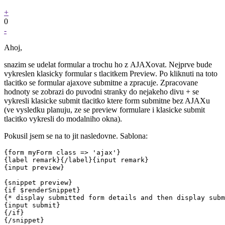
+
0
-
Ahoj,
snazim se udelat formular a trochu ho z AJAXovat. Nejprve bude
vykreslen klasicky formular s tlacitkem Preview. Po kliknuti na toto
tlacitko se formular ajaxove submitne a zpracuje. Zpracovane
hodnoty se zobrazi do puvodni stranky do nejakeho divu + se
vykresli klasicke submit tlacitko ktere form submitne bez AJAXu
(ve vysledku planuju, ze se preview formulare i klasicke submit
tlacitko vykresli do modalniho okna).
Pokusil jsem se na to jit nasledovne. Sablona:
{form myForm class => 'ajax'}

{label remark}{/label}{input remark}

{input preview}

{snippet preview}

{if $renderSnippet}

{* display submitted form details and then display subm
{input submit}

{/if}
