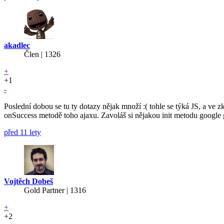
akadlec
Člen | 1326
+
+1
-
Poslední dobou se tu ty dotazy nějak množí :( tohle se týká JS, a ve
onSuccess metodě toho ajaxu. Zavoláš si nějakou init metodu google gr
před 11 lety
Vojtěch Dobeš
Gold Partner
| 1316
+
+2