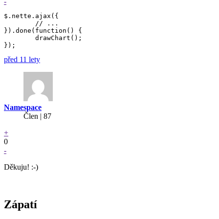
-
$.nette.ajax({

	// ...

}).done(function() {

	drawChart();

před 11 lety
Namespace
Člen | 87
+
0
-
Děkuju! :-)
Zápatí