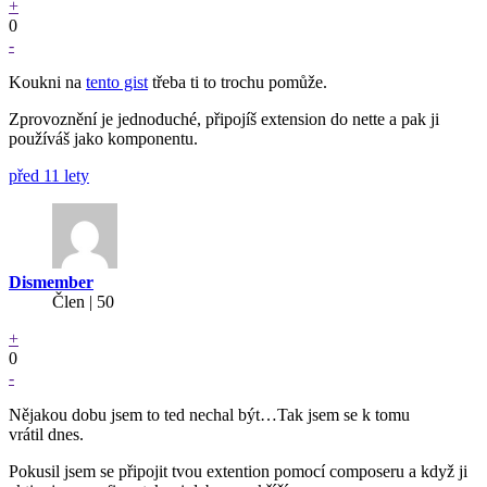
+
0
-
Koukni na
tento gist
třeba ti to trochu pomůže.
Zprovoznění je jednoduché, připojíš extension do nette a pak ji
používáš jako komponentu.
před 11 lety
Dismember
Člen | 50
+
0
-
Nějakou dobu jsem to ted nechal být…Tak jsem se k tomu
vrátil dnes.
Pokusil jsem se připojit tvou extention pomocí composeru a když ji