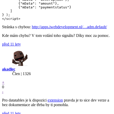
        {"mData": "amount"},

        {"mData": "paymentstatus"}

    ]

} );

</script>
Stránka s chybou:
http://apps.iwebdevelopment.nl/…adm.default/
Kde mám chybu? V tom volání toho signálu? Díky moc za pomoc.
před 11 lety
akadlec
Člen | 1326
+
0
-
Pro datatables je k dispozici
extension
pravda je to sice dev verze a
bez dokumentace ale třeba by ti pomohla.
před 11 lety