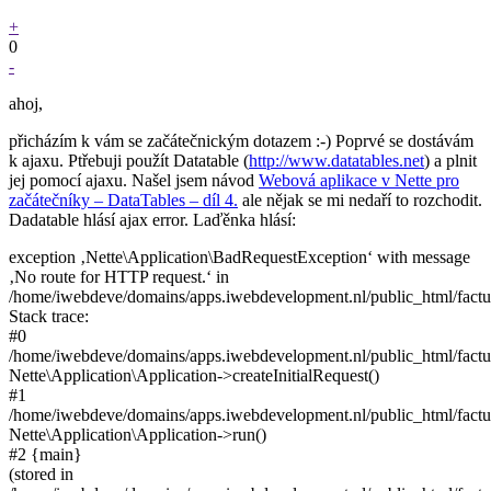
+
0
-
ahoj,
přicházím k vám se začátečnickým dotazem :-) Poprvé se dostávám
k ajaxu. Ptřebuji použít Datatable (
http://www.datatables.net
) a plnit
jej pomocí ajaxu. Našel jsem návod
Webová aplikace v Nette pro
začátečníky – DataTables – díl 4.
ale nějak se mi nedaří to rozchodit.
Dadatable hlásí ajax error. Laďěnka hlásí:
exception ‚Nette\Application\BadRequestException‘ with message
‚No route for HTTP request.‘ in
/home/iwebdeve/domains/apps.iwebdevelopment.nl/public_html/facture
Stack trace:
#0
/home/iwebdeve/domains/apps.iwebdevelopment.nl/public_html/facture
Nette\Application\Application->createInitialRequest()
#1
/home/iwebdeve/domains/apps.iwebdevelopment.nl/public_html/fact
Nette\Application\Application->run()
#2 {main}
(stored in