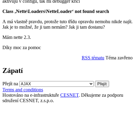
aktivuju v configu, tak mi debugger kříčí
Class ‚Nette\Loaders\NetteLoader‘ not found search
A má vlastně pravdu, protože tuto třídu opravdu nemohu nikde najít.
Jak je to možné, že ji tam nemám? Jak ji tam dostanu?
Mám nette 2.3.
Díky moc za pomoc
RSS tématu
Téma zavřeno
Zápatí
Přejít na
Terms and conditions
Hostováno na e-infrastruktuře
CESNET
. Děkujeme za podporu
sdružení CESNET, z.s.p.o.