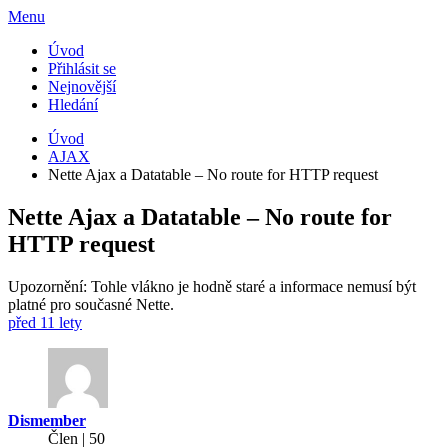
Menu
Úvod
Přihlásit se
Nejnovější
Hledání
Úvod
AJAX
Nette Ajax a Datatable – No route for HTTP request
Nette Ajax a Datatable – No route for
HTTP request
Upozornění: Tohle vlákno je hodně staré a informace nemusí být
platné pro současné Nette.
před 11 lety
Dismember
Člen | 50