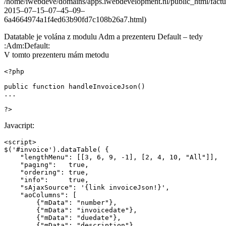
/home/iwebdeve/domains/apps.iwebdevelopment.nl/public_html/facture
2015–07–15–07–45–09–
6a4664974a1f4ed63b90fd7c108b26a7.html)
Datatable je volána z modulu Adm a prezenteru Default – tedy
:Adm:Default:
V tomto prezenteru mám metodu
<?php

public function handleInvoiceJson()

...

?>
Javacript:
<script>

$('#invoice').dataTable( {

    "lengthMenu": [[3, 6, 9, -1], [2, 4, 10, "All"]],

    "paging":   true,

    "ordering": true,

    "info":     true,

    "sAjaxSource": '{link invoiceJson!}',

    "aoColumns": [

        {"mData": "number"},

        {"mData": "invoicedate"},

        {"mData": "duedate"},

        {"mData": "description"},
