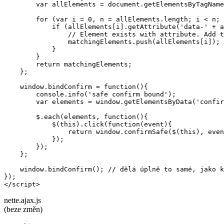
        var allElements = document.getElementsByTagName
        for (var i = 0, n = allElements.length; i < n; 
            if (allElements[i].getAttribute('data-' + a
                // Element exists with attribute. Add t
                matchingElements.push(allElements[i]);

            }

        }

        return matchingElements;

    };

    window.bindConfirm = function(){

        console.info('safe confirm bound');

        var elements = window.getElementsByData('confir
        $.each(elements, function(){

            $(this).click(function(event){

                return window.confirmSafe($(this), even
            });

        });

    };

    window.bindConfirm(); // dělá úplně to samé, jako k
});

</script>
nette.ajax.js
(beze změn)