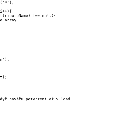
('*');

i++){

ttributeName) !== null){

o array.

m');

t);

dyž navážu potvrzení až v load
