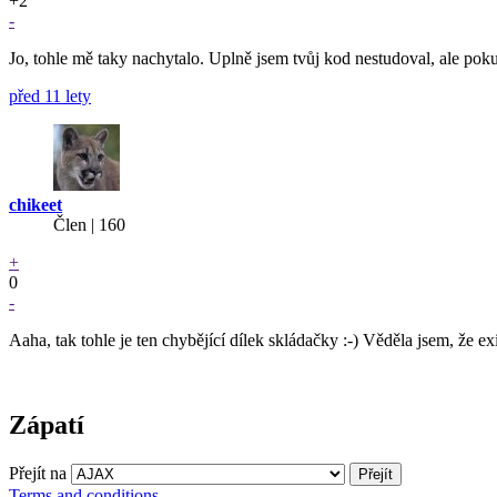
+2
-
Jo, tohle mě taky nachytalo. Uplně jsem tvůj kod nestudoval, ale po
před 11 lety
chikeet
Člen | 160
+
0
-
Aaha, tak tohle je ten chybějící dílek skládačky :-) Věděla jsem, že exi
Zápatí
Přejít na
Terms and conditions