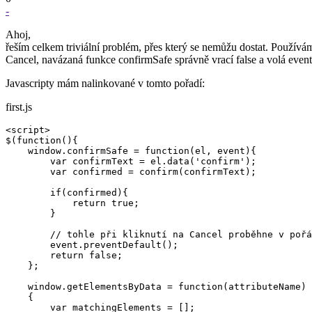
-
Ahoj,
řeším celkem triviální problém, přes který se nemůžu dostat. Používá
Cancel, navázaná funkce confirmSafe správně vrací false a volá event
Javascripty mám nalinkované v tomto pořadí:
first.js
<script>

$(function(){

    window.confirmSafe = function(el, event){

        var confirmText = el.data('confirm');

        var confirmed = confirm(confirmText);

        if(confirmed){

            return true;

        }

        // tohle při kliknutí na Cancel proběhne v pořá
        event.preventDefault();

        return false;

    };

    window.getElementsByData = function(attributeName)

    {

        var matchingElements = [];
