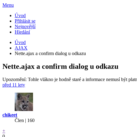
Menu
Úvod
Přihlásit se
Nejnovější
Hledání
Úvod
AJAX
Nette.ajax a confirm dialog u odkazu
Nette.ajax a confirm dialog u odkazu
Upozornění: Tohle vlákno je hodně staré a informace nemusí být plat
před 11 lety
chikeet
Člen | 160
+
0