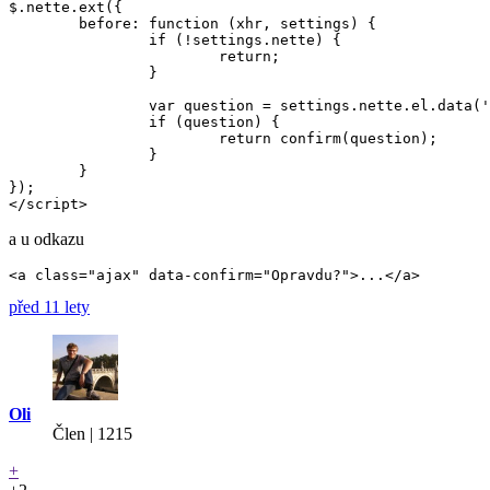
$.nette.ext({

	before: function (xhr, settings) {

		if (!settings.nette) {

			return;

		}

		var question = settings.nette.el.data('confirm');

		if (question) {

			return confirm(question);

   		}

 	}

});

</script>
a u odkazu
před 11 lety
Oli
Člen | 1215
+