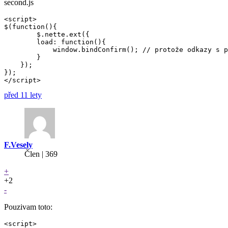
second.js
<script>

$(function(){

	$.nette.ext({

        load: function(){

            window.bindConfirm(); // protože odkazy s p
        }

    });

});

</script>
před 11 lety
F.Vesely
Člen | 369
+
+2
-
Pouzivam toto:
<script>
