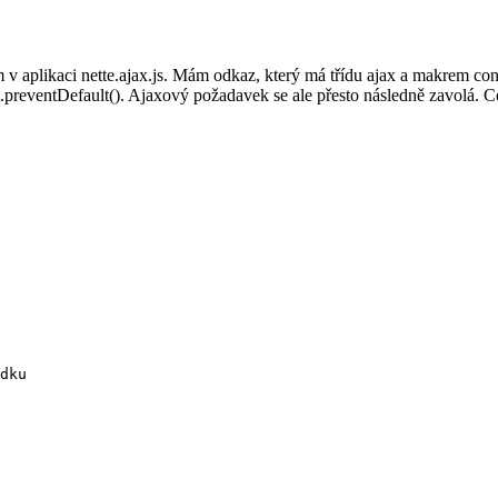
m v aplikaci nette.ajax.js. Mám odkaz, který má třídu ajax a makrem c
.preventDefault(). Ajaxový požadavek se ale přesto následně zavolá. Co
dku
