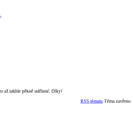
s
.
e to až takhle pěkně udělané. Díky!
RSS tématu
Téma zavřeno