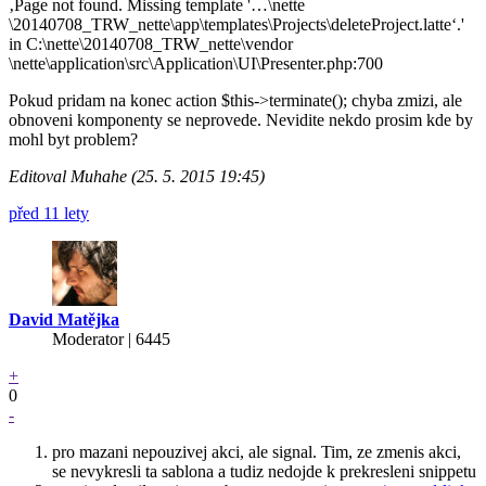
‚Page not found. Missing template '…\nette
\20140708_TRW_nette\app\templates\Projects\deleteProject.latte‘.'
in C:\nette\20140708_TRW_nette\vendor
\nette\application\src\Application\UI\Presenter.php:700
Pokud pridam na konec action $this->terminate(); chyba zmizi, ale
obnoveni komponenty se neprovede. Nevidite nekdo prosim kde by
mohl byt problem?
Editoval Muhahe (25. 5. 2015 19:45)
před 11 lety
David Matějka
Moderator | 6445
+
0
-
pro mazani nepouzivej akci, ale signal. Tim, ze zmenis akci,
se nevykresli ta sablona a tudiz nedojde k prekresleni snippetu