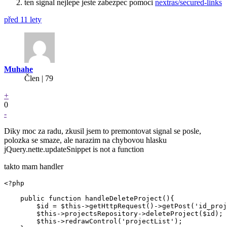
ten signal nejlepe jeste zabezpec pomoci
nextras/secured-links
před 11 lety
Muhahe
Člen | 79
+
0
-
Diky moc za radu, zkusil jsem to premontovat signal se posle,
polozka se smaze, ale narazim na chybovou hlasku
jQuery.nette.updateSnippet is not a function
takto mam handler
<?php

    public function handleDeleteProject(){

        $id = $this->getHttpRequest()->getPost('id_proj
        $this->projectsRepository->deleteProject($id);

        $this->redrawControl('projectList');
