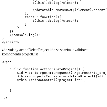
                $(this).dialog("close");

                //datatableRemoveRow($(element).parent(
            },

            Cancel: function(){

                $(this).dialog("close");

            }

        }

    })

    //console.log();

}

</script>
zde volany actionDeleteProject kde se snazim invalidovat
komponentu projectList
<?php

    public function actionDeleteProject() {

        $id = $this->getHttpRequest()->getPost('id_proj
        $this->projectsRepository->deleteProject($id);

        $this->redrawControl('projectList');

    }

 ?>
