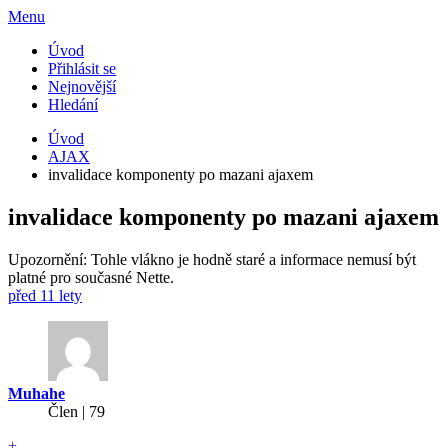
Menu
Úvod
Přihlásit se
Nejnovější
Hledání
Úvod
AJAX
invalidace komponenty po mazani ajaxem
invalidace komponenty po mazani ajaxem
Upozornění: Tohle vlákno je hodně staré a informace nemusí být
platné pro současné Nette.
před 11 lety
Muhahe
Člen | 79
+