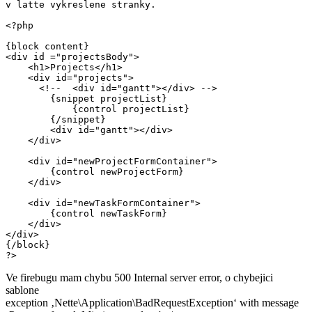
v latte vykreslene stranky.

<?php

{block content}

<div id ="projectsBody">

    <h1>Projects</h1>

    <div id="projects">

      <!--  <div id="gantt"></div> -->

        {snippet projectList}

            {control projectList}

        {/snippet}

        <div id="gantt"></div>

    </div>

    <div id="newProjectFormContainer">

        {control newProjectForm}

    </div>

    <div id="newTaskFormContainer">

        {control newTaskForm}

    </div>

</div>

{/block}

?>
Ve firebugu mam chybu 500 Internal server error, o chybejici
sablone
exception ‚Nette\Application\BadRequestException‘ with message