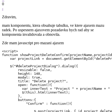
0
-
Zdravim,
mam komponentu, ktera obsahuje tabulku, ve ktere ajaxem mazu
radek. Po uspesnem ajaxovem pozadavku bych rad aby se
komponenta invalidovala a obnovila.
Zde mam javascript pro mazani ajaxem
<script>

function showProjectDeleteConfirm(projectName,projectId
    var projectLink = document.getElementById("deletePr
    $("#deleteProjectDialog").dialog({

        resizable: false,

        height: 140,

        modal: true,

        title: "Delete project?",

        open: function(){

          var innerText = "Project " + projectName + " 
          $(this).html(innerText);

        },

        buttons:{

            "Confirm" : function(){

                $.post(projectLink, { id_project_delete