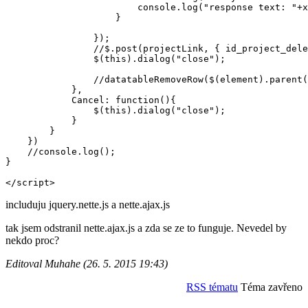
                        console.log("response text: "+x
                    }

                });

                //$.post(projectLink, { id_project_dele
                $(this).dialog("close");

                //datatableRemoveRow($(element).parent(
            },

            Cancel: function(){

                $(this).dialog("close");

            }

        }

    })

    //console.log();

}

</script>
includuju jquery.nette.js a nette.ajax.js
tak jsem odstranil nette.ajax.js a zda se ze to funguje. Nevedel by
nekdo proc?
Editoval Muhahe (26. 5. 2015 19:43)
RSS tématu
Téma zavřeno