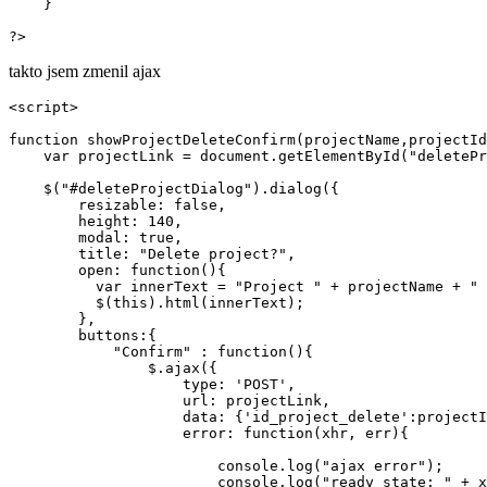
    }

?>
takto jsem zmenil ajax
<script>

function showProjectDeleteConfirm(projectName,projectId
    var projectLink = document.getElementById("deletePr
    $("#deleteProjectDialog").dialog({

        resizable: false,

        height: 140,

        modal: true,

        title: "Delete project?",

        open: function(){

          var innerText = "Project " + projectName + " 
          $(this).html(innerText);

        },

        buttons:{

            "Confirm" : function(){

                $.ajax({

                    type: 'POST',

                    url: projectLink,

                    data: {'id_project_delete':projectI
                    error: function(xhr, err){

                        console.log("ajax error");

                        console.log("ready state: " + x