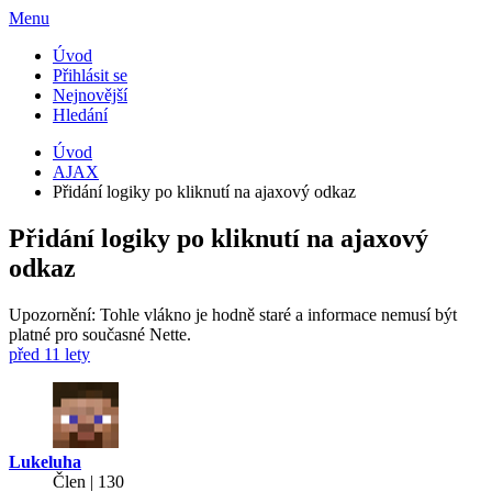
Menu
Úvod
Přihlásit se
Nejnovější
Hledání
Úvod
AJAX
Přidání logiky po kliknutí na ajaxový odkaz
Přidání logiky po kliknutí na ajaxový
odkaz
Upozornění: Tohle vlákno je hodně staré a informace nemusí být
platné pro současné Nette.
před 11 lety
Lukeluha
Člen | 130