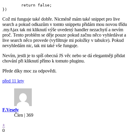
        return false;

Což mi funguje také dobře. Nicméně mám také snippet pro live
search a pokud odkazům v tomto snippetu přidám mou novou třídu
.myAjax tak mi kliknutí výše uvedený handler nezachytí a nevím
proč. Tento problém se děje pouze pokud začnu něco vyhledávat a
live search něco provede (vyfiltruje mi položky v tabulce). Pokud
nevyhledám nic, tak mi také vše funguje.
Nevím, jestli je to spíš obecná JS věc nebo se dá elegantněji přidat
chování při kliknutí přímo k tomuto pluginu.
Přede díky moc za odpovědi.
před 11 lety
F.Vesely
Člen | 369
+
0