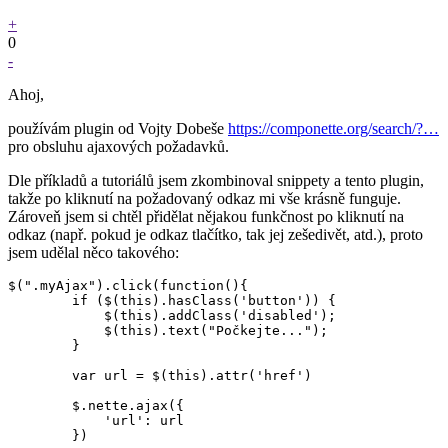
+
0
-
Ahoj,
používám plugin od Vojty Dobeše
https://componette.org/search/?…
pro obsluhu ajaxových požadavků.
Dle příkladů a tutoriálů jsem zkombinoval snippety a tento plugin,
takže po kliknutí na požadovaný odkaz mi vše krásně funguje.
Zároveň jsem si chtěl přidělat nějakou funkčnost po kliknutí na
odkaz (např. pokud je odkaz tlačítko, tak jej zešedivět, atd.), proto
jsem udělal něco takového:
$(".myAjax").click(function(){

        if ($(this).hasClass('button')) {

            $(this).addClass('disabled');

            $(this).text("Počkejte...");

        }

        var url = $(this).attr('href')

        $.nette.ajax({

            'url': url

        })
