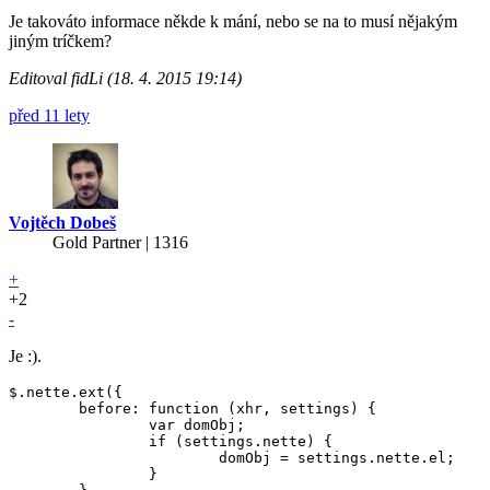
Je takováto informace někde k mání, nebo se na to musí nějakým
jiným tríčkem?
Editoval fidLi (18. 4. 2015 19:14)
před 11 lety
Vojtěch Dobeš
Gold Partner
| 1316
+
+2
-
Je :).
$.nette.ext({

	before: function (xhr, settings) {

		var domObj;

		if (settings.nette) {

			domObj = settings.nette.el;

		}
