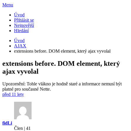
Menu
Úvod
Přihlásit se
Nejnovější
Hledání
Úvod
AJAX
extensions before. DOM element, který ajax vyvolal
extensions before. DOM element, který
ajax vyvolal
Upozornění: Tohle vlákno je hodně staré a informace nemusí být
platné pro současné Nette.
před 11 lety
fidLi
Člen | 41