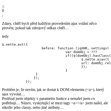
+
0
-
Zdary, chtěl bych před každým provedením ajax volání něco
provést, pokud tak zdrojový odkaz chtěl…
tedy
$.nette.ext({

		    before: function (jqXHR, settings) {

				var domObj = ???

				if(($(domObj).hasClass("doAction"))){

					$.nette.ajax({

			    		url: domObj.rel

					});

				}

		 }

		});

Problém je, že nevím, jak se dostat k DOM elementu (<a>), který
ajax vyvolal…
Prolézal jsem objekty v parametru funkce a nenašel jsem co
potřebuji… Název, vyskytující se mezi tagy <a></a> jsem našel, ale
nikoliv jeho classy, nebo jiné atributy…