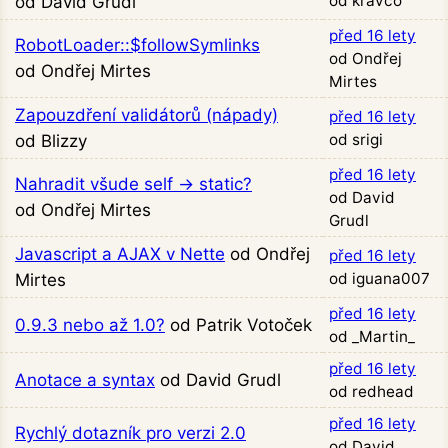
od kravčo
od David Grudl
před 16 lety
RobotLoader::$followSymlinks
od Ondřej
od Ondřej Mirtes
Mirtes
Zapouzdření validátorů (nápady)
před 16 lety
od srigi
od Blizzy
před 16 lety
Nahradit všude self → static?
od David
od Ondřej Mirtes
Grudl
Javascript a AJAX v Nette
od Ondřej
před 16 lety
od iguana007
Mirtes
před 16 lety
0.9.3 nebo až 1.0?
od Patrik Votoček
od _Martin_
před 16 lety
Anotace a syntax
od David Grudl
od redhead
před 16 lety
Rychlý dotazník pro verzi 2.0
od David