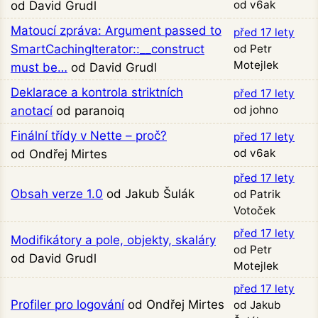
od v6ak
od David Grudl
Matoucí zpráva: Argument passed to
před 17 lety
SmartCachingIterator::__construct
od Petr
Motejlek
must be…
od David Grudl
Deklarace a kontrola striktních
před 17 lety
od johno
anotací
od paranoiq
Finální třídy v Nette – proč?
před 17 lety
od v6ak
od Ondřej Mirtes
před 17 lety
Obsah verze 1.0
od Jakub Šulák
od Patrik
Votoček
před 17 lety
Modifikátory a pole, objekty, skaláry
od Petr
od David Grudl
Motejlek
před 17 lety
Profiler pro logování
od Ondřej Mirtes
od Jakub