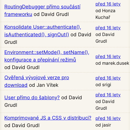
před 16 lety
RoutingDebugger přímo součástí
od Honza
frameworku
od David Grudl
Kuchař
Konsolidate User::authenticate(),
před 16 lety
isAuthenticated(), signOut()
od David
od David
Grudl
Grudl
Environment::setMode(), setName(),
před 16 lety
konfigurace a přepínání režimů
od marek.dusek
od David Grudl
Ověřená vývojové verze pro
před 16 lety
od srigi
download
od Jan Vítek
před 16 lety
User přímo do šablony?
od David
od David
Grudl
Grudl
Komprimované JS a CSS v distribuci?
před 16 lety
od jasir
od David Grudl