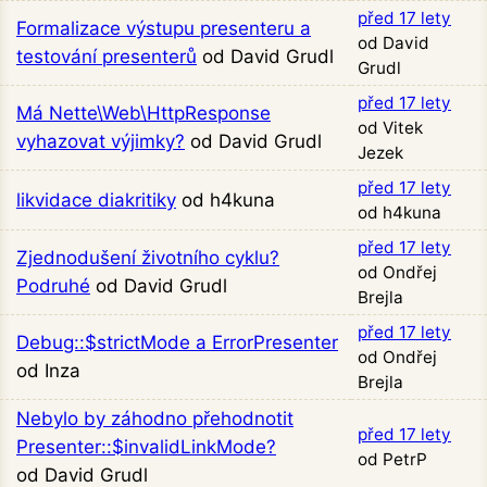
před 17 lety
Formalizace výstupu presenteru a
od David
testování presenterů
od David Grudl
Grudl
před 17 lety
Má Nette\Web\HttpResponse
od Vitek
vyhazovat výjimky?
od David Grudl
Jezek
před 17 lety
likvidace diakritiky
od h4kuna
od h4kuna
před 17 lety
Zjednodušení životního cyklu?
od Ondřej
Podruhé
od David Grudl
Brejla
před 17 lety
Debug::$strictMode a ErrorPresenter
od Ondřej
od Inza
Brejla
Nebylo by záhodno přehodnotit
před 17 lety
Presenter::$invalidLinkMode?
od PetrP
od David Grudl