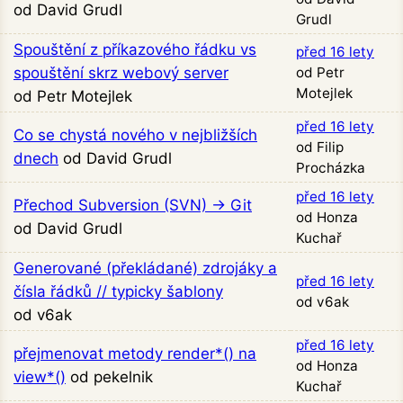
od David Grudl
Grudl
Spouštění z příkazového řádku vs
před 16 lety
spouštění skrz webový server
od Petr
Motejlek
od Petr Motejlek
před 16 lety
Co se chystá nového v nejbližších
od Filip
dnech
od David Grudl
Procházka
před 16 lety
Přechod Subversion (SVN) → Git
od Honza
od David Grudl
Kuchař
Generované (překládané) zdrojáky a
před 16 lety
čísla řádků // typicky šablony
od v6ak
od v6ak
před 16 lety
přejmenovat metody render*() na
od Honza
view*()
od pekelnik
Kuchař