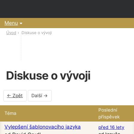
Menu
Úvod
Diskuse o vývoji
Diskuse o vývoji
← Zpět
Další →
Poslední
Téma
příspěvek
Vylepšení šablonovacího jazyka
před 16 lety