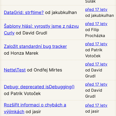
Šulák
před 17 lety
DataGrid: strftime?
od jakubkulhan
od jakubkulhan
před 17 lety
Šablony hlásí: vyrostly jsme z názvu
od Filip
Curly
od David Grudl
Procházka
před 17 lety
Založit standardní bug tracker
od Patrik
od Honza Marek
Votoček
před 17 lety
Nette\Test
od Ondřej Mirtes
od David
Grudl
před 17 lety
Debug: deprecated isDebugging()
od David
od Patrik Votoček
Grudl
Rozšířit informaci o chybách a
před 17 lety
od jasir
výjímkách
od jasir