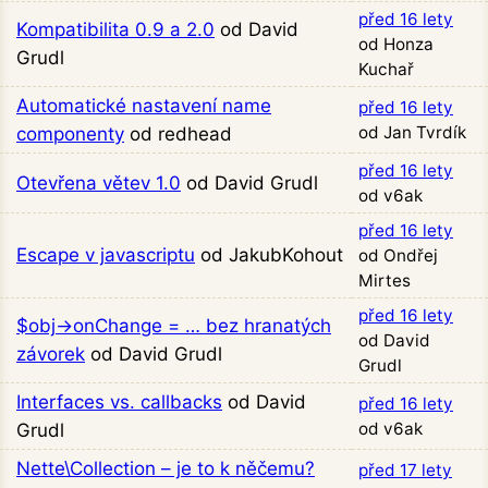
před 16 lety
Kompatibilita 0.9 a 2.0
od David
od Honza
Grudl
Kuchař
Automatické nastavení name
před 16 lety
od Jan Tvrdík
componenty
od redhead
před 16 lety
Otevřena větev 1.0
od David Grudl
od v6ak
před 16 lety
Escape v javascriptu
od JakubKohout
od Ondřej
Mirtes
před 16 lety
$obj->onChange = … bez hranatých
od David
závorek
od David Grudl
Grudl
Interfaces vs. callbacks
od David
před 16 lety
od v6ak
Grudl
Nette\Collection – je to k něčemu?
před 17 lety