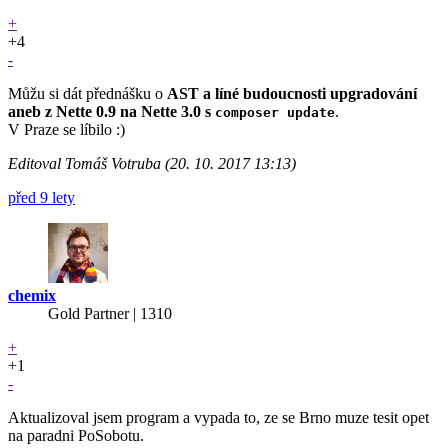
+
+4
-
Můžu si dát přednášku o
AST a líné budoucnosti upgradování
aneb z Nette 0.9 na Nette 3.0 s
.
composer update
V Praze se líbilo :)
Editoval Tomáš Votruba (20. 10. 2017 13:13)
před 9 lety
chemix
Gold Partner
| 1310
+
+1
-
Aktualizoval jsem program a vypada to, ze se Brno muze tesit opet
na paradni PoSobotu.