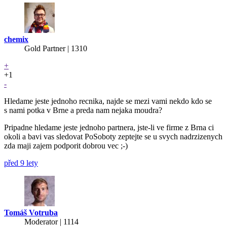
chemix
Gold Partner
| 1310
+
+1
-
Hledame jeste jednoho recnika, najde se mezi vami nekdo kdo se
s nami potka v Brne a preda nam nejaka moudra?
Pripadne hledame jeste jednoho partnera, jste-li ve firme z Brna ci
okoli a bavi vas sledovat PoSoboty zeptejte se u svych nadrzizenych
zda maji zajem podporit dobrou vec ;-)
před 9 lety
Tomáš Votruba
Moderator | 1114