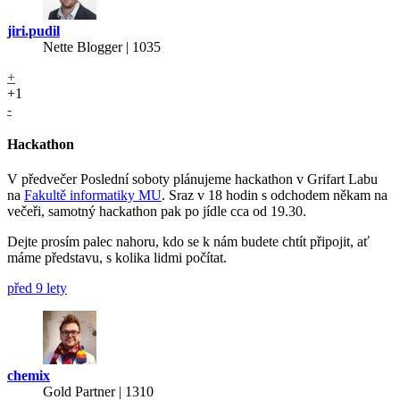
jiri.pudil
Nette Blogger | 1035
+
+1
-
Hackathon
V předvečer Poslední soboty plánujeme hackathon v Grifart Labu
na
Fakultě informatiky MU
. Sraz v 18 hodin s odchodem někam na
večeři, samotný hackathon pak po jídle cca od 19.30.
Dejte prosím palec nahoru, kdo se k nám budete chtít připojit, ať
máme představu, s kolika lidmi počítat.
před 9 lety
chemix
Gold Partner
| 1310