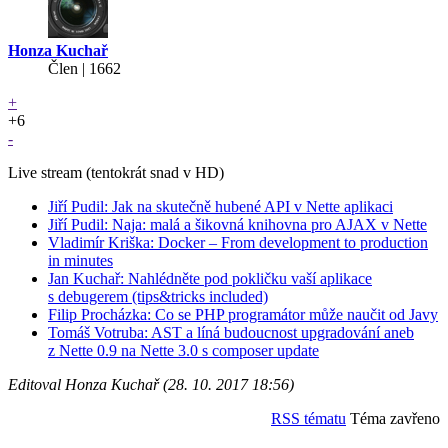
Honza Kuchař
Člen | 1662
+
+6
-
Live stream (tentokrát snad v HD)
Jiří Pudil: Jak na skutečně hubené API v Nette aplikaci
Jiří Pudil: Naja: malá a šikovná knihovna pro AJAX v Nette
Vladimír Kriška: Docker – From development to production
in minutes
Jan Kuchař: Nahlédněte pod pokličku vaší aplikace
s debugerem (tips&tricks included)
Filip Procházka: Co se PHP programátor může naučit od Javy
Tomáš Votruba: AST a líná budoucnost upgradování aneb
z Nette 0.9 na Nette 3.0 s composer update
Editoval Honza Kuchař (28. 10. 2017 18:56)
RSS tématu
Téma zavřeno