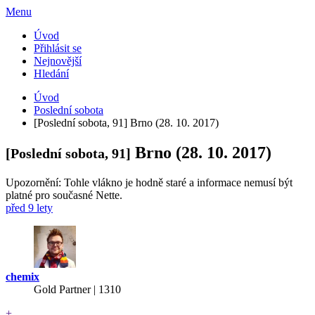
Menu
Úvod
Přihlásit se
Nejnovější
Hledání
Úvod
Poslední sobota
[Poslední sobota, 91] Brno (28. 10. 2017)
Brno (28. 10. 2017)
[Poslední sobota, 91]
Upozornění: Tohle vlákno je hodně staré a informace nemusí být
platné pro současné Nette.
před 9 lety
chemix
Gold Partner
| 1310
+