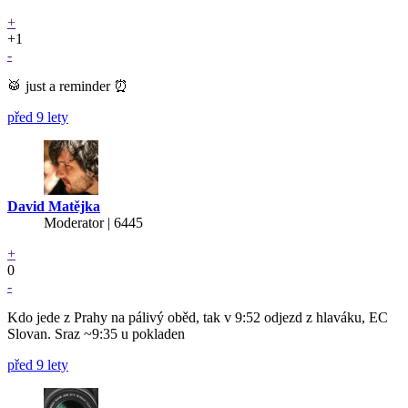
+
+1
-
🥁 just a reminder ⏰
před 9 lety
David Matějka
Moderator | 6445
+
0
-
Kdo jede z Prahy na pálivý oběd, tak v 9:52 odjezd z hlaváku, EC
Slovan. Sraz ~9:35 u pokladen
před 9 lety