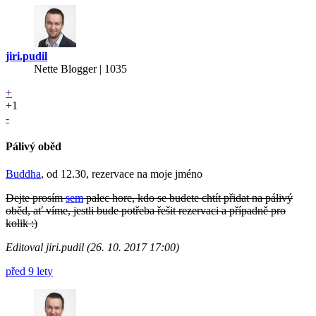
jiri.pudil
Nette Blogger | 1035
+
+1
-
Pálivý oběd
Buddha
, od 12.30, rezervace na moje jméno
Dejte prosím
sem
palec hore, kdo se budete chtít přidat na pálivý
oběd, ať víme, jestli bude potřeba řešit rezervaci a případně pro
kolik :)
Editoval jiri.pudil (26. 10. 2017 17:00)
před 9 lety