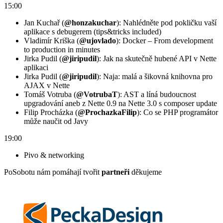
15:00
Jan Kuchař (
@honzakuchar
): Nahlédněte pod pokličku vaší
aplikace s debugerem (tips&tricks included)
Vladimír Kriška (
@ujovlado
): Docker – From development
to production in minutes
Jirka Pudil (
@jiripudil
): Jak na skutečně hubené API v Nette
aplikaci
Jirka Pudil (
@jiripudil
): Naja: malá a šikovná knihovna pro
AJAX v Nette
Tomáš Votruba (
@VotrubaT
): AST a líná budoucnost
upgradování aneb z Nette 0.9 na Nette 3.0 s composer update
Filip Procházka (
@ProchazkaFilip
): Co se PHP programátor
může naučit od Javy
19:00
Pivo & networking
PoSobotu nám pomáhají tvořit
partneři
děkujeme