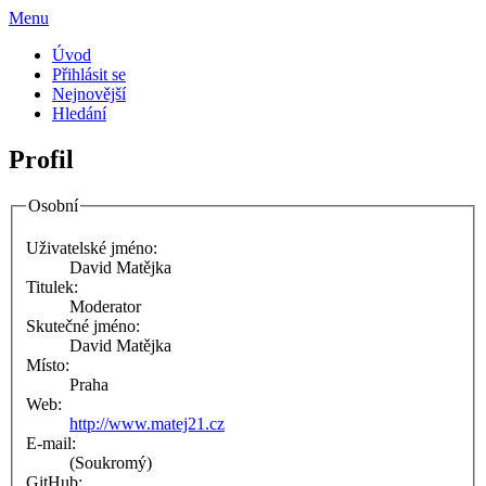
Menu
Úvod
Přihlásit se
Nejnovější
Hledání
Profil
Osobní
Uživatelské jméno:
David Matějka
Titulek:
Moderator
Skutečné jméno:
David Matějka
Místo:
Praha
Web:
http://www.matej21.cz
E-mail:
(Soukromý)
GitHub: