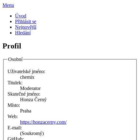
Menu
Úvod
Přihlásit se
Nejnovější
Hledání
Profil
Osobní
Uživatelské jméno:
chemix
Titulek:
Moderator
Skutečné jméno:
Honza Černý
Místo:
Praha
Web:
https://honzacerny.com/
E-mail:
(Soukromý)
GitHub: