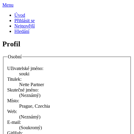
Menu
Úvod
Přihlásit se
Nejnovější
Hledání
Profil
Osobní
Uživatelské jméno:
souki
Titulek:
Nette Partner
Skutečné jméno:
(Neznámý)
Místo:
Prague, Czechia
Web:
(Neznámý)
E-mail:
(Soukromý)
GitHub: