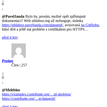
0
-
@PavelJanda
Bylo by, prosím, možné opět zpřístupnit
dokumentaci? Web ublaboo.org už nefunguje, stránka
https://ublaboo.paveljanda.com/datagrid/
, avizovaná
na GitHubu
,
hlásí 404 a ještě má problém s certifikátem pro HTTPS…
před 4 lety
Pepino
Člen | 257
+
0
-
@Melebius
https://examples.contributte.org/…id-skeleton/
https://contributte.org/…te/datagrid/
před 4 lety