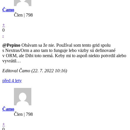
Čamo
Člen | 798
+
0
-
@Pepino
Obávam sa že nie. Používal som tento grid spolu
s Nextras/Orm a ano tam to funguje lebo väzby sú definované
v ORM, ale Dibi toto nemá. Keby mi to aspoň niekto potvrdil alebo
vyvrátil…
Editoval Čamo (22. 7. 2022 10:16)
před 4 lety
Čamo
Člen | 798
+
0