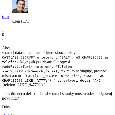
tom
Člen | 171
+
0
-
Ahoj,
v ramci datasource mam nektere slouce takove
CAST(AES_DECRYPT(u.telefon, 'SALT') AS CHAR(255)) as
a kdyz pak pouzivam filtr
telefon
$grid-
>addFilterText('telefon', 'Telefon')-
tak mi to nefunguje, protoze
>setSplitWordsSearch(false);
misto
WHERE (CAST(AES_DECRYPT(u.telefon, 'SALT') AS
CHAR(255)) LIKE '%777%') ` se vytvori dotaz `AND
telefon` LIKE ‚%77%‘) `
(
Jde s tim neco delat? nebo si v ramci stranky musim udelat cely svuj
novy filtr?
Diky