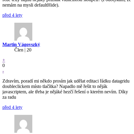
nemám na mysli defaultHide).
před 4 lety
Martin Vágovszký
Člen | 20
+
0
-
Zdravím, poradí mi někdo prosím jak udělat editaci řádku datagridu
doubleclickem místo tlačítka? Napadlo mě řešit to něják
javascriptem, ale třeba je nějáké hezčí řešení o kterém nevím. Díky
za radu
před 4 lety