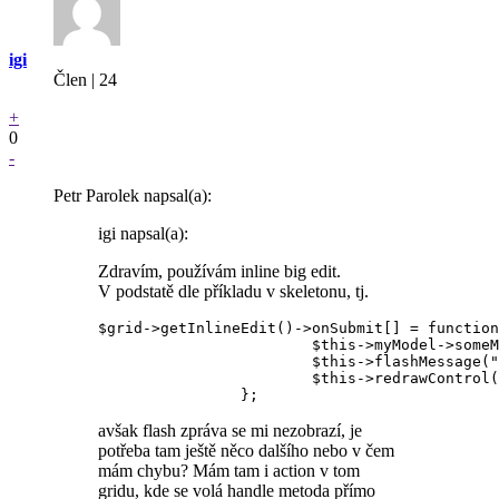
igi
Člen | 24
+
0
-
Petr Parolek napsal(a):
igi napsal(a):
Zdravím, používám inline big edit.
V podstatě dle příkladu v skeletonu, tj.
$grid->getInlineEdit()->onSubmit[] = function
			$this->myModel->someMethod($id, $values['aa'], $values['bb']);

			$this->flashMessage("nejaky text", 'success');

			$this->redrawControl('flashes');

avšak flash zpráva se mi nezobrazí, je
potřeba tam ještě něco dalšího nebo v čem
mám chybu? Mám tam i action v tom
gridu, kde se volá handle metoda přímo