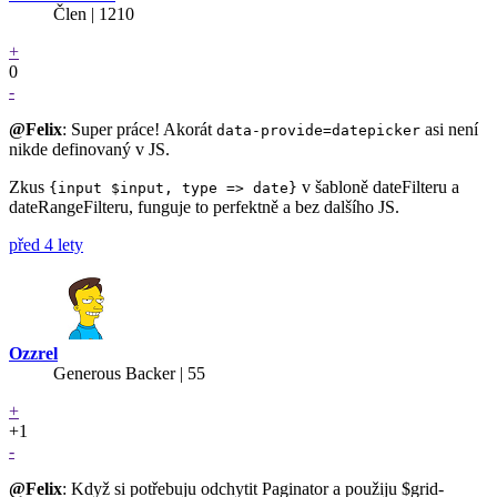
Člen | 1210
+
0
-
@Felix
: Super práce! Akorát
asi není
data-provide=datepicker
nikde definovaný v JS.
Zkus
v šabloně dateFilteru a
{input $input, type => date}
dateRangeFilteru, funguje to perfektně a bez dalšího JS.
před 4 lety
Ozzrel
Generous Backer
| 55
+
+1
-
@Felix
: Když si potřebuju odchytit Paginator a použiju $grid-