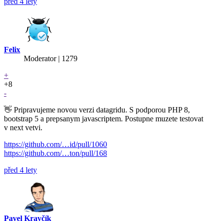
před 4 lety
Felix
Moderator | 1279
+
+8
-
👋 Pripravujeme novou verzi datagridu. S podporou PHP 8,
bootstrap 5 a prepsanym javascriptem. Postupne muzete testovat
v next vetvi.
https://github.com/…id/pull/1060
https://github.com/…ton/pull/168
před 4 lety
Pavel Kravčík