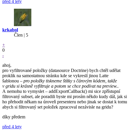
před 4 lety
krkabol
Člen | 5
+
0
-
ahoj,
pro vyfiltrované položky (datasource Doctrine) bych chtěl udělat
proklik na samostatnou stránku kde se vykreslí jinou Latte
šablonou –
pro položky tiskneme štítky s čárovým kódem, takže
v gridu si krásně vyfiltruje a potom se chce podívat na preview..
A nemohu to vymyslet – addExportCallback() mi sice zpřístupní
filtrovaný subset, ale poradili byste mi prosím někdo kudy dál, jak si
ho přehodit někam na úroveň presenteru nebo jinak se dostat k tomu
abych si filtrovaný set položek zpracoval nezávisle na gridu?
díky předem
před 4 lety