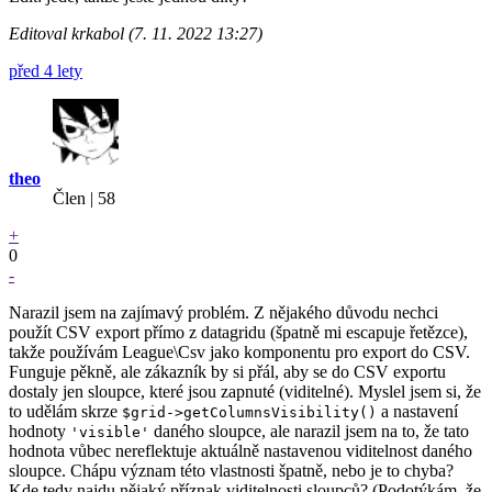
Editoval krkabol (7. 11. 2022 13:27)
před 4 lety
theo
Člen | 58
+
0
-
Narazil jsem na zajímavý problém. Z nějakého důvodu nechci
použít CSV export přímo z datagridu (špatně mi escapuje řetězce),
takže používám League\Csv jako komponentu pro export do CSV.
Funguje pěkně, ale zákazník by si přál, aby se do CSV exportu
dostaly jen sloupce, které jsou zapnuté (viditelné). Myslel jsem si, že
to udělám skrze
a nastavení
$grid->getColumnsVisibility()
hodnoty
daného sloupce, ale narazil jsem na to, že tato
'visible'
hodnota vůbec nereflektuje aktuálně nastavenou viditelnost daného
sloupce. Chápu význam této vlastnosti špatně, nebo je to chyba?
Kde tedy najdu nějaký příznak viditelnosti sloupců? (Podotýkám, že