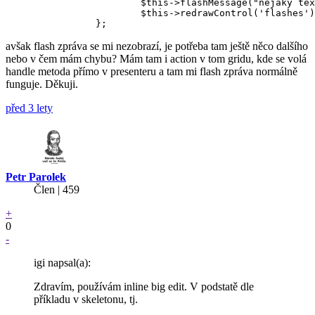
			$this->flashMessage("nejaky text", 'success');

			$this->redrawControl('flashes');

avšak flash zpráva se mi nezobrazí, je potřeba tam ještě něco dalšího
nebo v čem mám chybu? Mám tam i action v tom gridu, kde se volá
handle metoda přímo v presenteru a tam mi flash zpráva normálně
funguje. Děkuji.
před 3 lety
Petr Parolek
Člen | 459
+
0
-
igi napsal(a):
Zdravím, používám inline big edit. V podstatě dle
příkladu v skeletonu, tj.