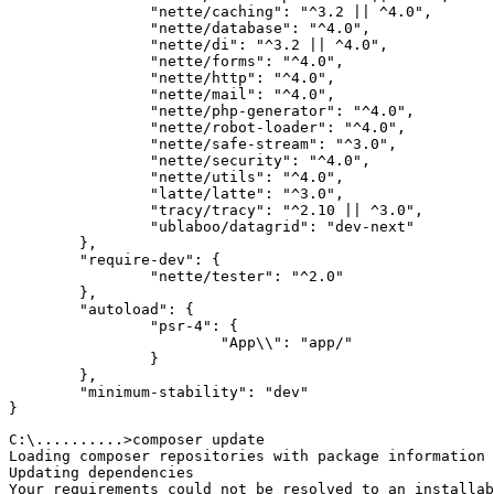
		"nette/caching": "^3.2 || ^4.0",

		"nette/database": "^4.0",

		"nette/di": "^3.2 || ^4.0",

		"nette/forms": "^4.0",

		"nette/http": "^4.0",

		"nette/mail": "^4.0",

		"nette/php-generator": "^4.0",

		"nette/robot-loader": "^4.0",

		"nette/safe-stream": "^3.0",

		"nette/security": "^4.0",

		"nette/utils": "^4.0",

		"latte/latte": "^3.0",

		"tracy/tracy": "^2.10 || ^3.0",

		"ublaboo/datagrid": "dev-next"

	},

	"require-dev": {

		"nette/tester": "^2.0"

	},

	"autoload": {

		"psr-4": {

			"App\\": "app/"

		}

	},

	"minimum-stability": "dev"

C:\..........>composer update

Loading composer repositories with package information

Updating dependencies

Your requirements could not be resolved to an installab