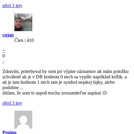
před 3 lety
cujan
Člen | 410
+
0
-
Zdravím, potreboval by som pri výpise záznamov ak mám položku
schválené ak je v DB hodnota 0 nech sa vypíše napríklad krížik, a
ak je tam hodnota 1 nech tam je symbol nejakej fajky, alebo
podobne…
dúfam, že som to aspoň trochu zrozumiteľne napísal :D
před 3 lety
Pepino