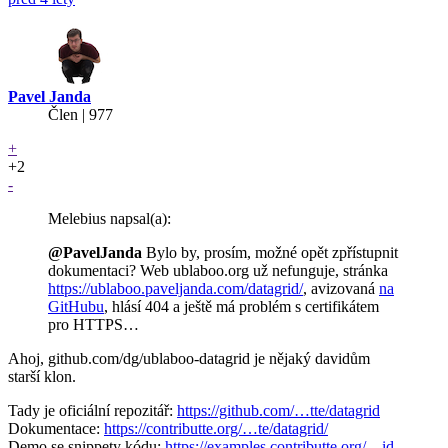
Pavel Janda
Člen | 977
+
+2
-
Melebius napsal(a):
@PavelJanda
Bylo by, prosím, možné opět zpřístupnit
dokumentaci? Web ublaboo.org už nefunguje, stránka
https://ublaboo.paveljanda.com/datagrid/
, avizovaná
na
GitHubu
, hlásí 404 a ještě má problém s certifikátem
pro HTTPS…
Ahoj, github.com/dg/ublaboo-datagrid je nějaký davidům
starší klon.
Tady je oficiální repozitář:
https://github.com/…tte/datagrid
Dokumentace:
https://contributte.org/…te/datagrid/
Demo se snippety kódu:
https://examples.contributte.org/…id-