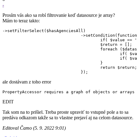
-
Prosím vás ako sa robí filtrovanie keď datasource je array?
Mám to teraz takto:
->setFilterSelect($hasAgenciesAll)

				->setCondition(function($datasource, $value) use ($agencies) {

					if( $value == 'all' ) return $datasource;

					$return = [];

					foreach ($datasource as $row) {

						if( $value == 1 && isset($agencies[$row['agency_id']]) ) $return = $row;

						if( $value == 0 || !isset($agencies[$row['agency_id']]) ) $return = $row;

					}

					return $return;

ale dostávam z toho error
EDIT
Tak som na to prišiel. Treba proste upraviť to vstupné pole a to sa
predáva odkazom takže sa to vlastne prejaví aj na celom datasource.
Editoval Čamo (5. 9. 2022 9:01)