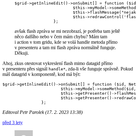
$grid->getInlineEdit()->onSubmit[] = function ($id
			$this->myModel->someMethod($id, $values['aa'], $values['bb']);

			$this->flashMessage("nejaky text", 'success');

			$this->redrawControl('flashes');

avšak flash zpráva se mi nezobrazí, je potřeba tam ještě
něco dalšího nebo v čem mám chybu? Mám tam
i action v tom gridu, kde se volá handle metoda přímo
v presenteru a tam mi flash zpráva normálně funguje.
Děkuji.
Ahoj, zkus otestovat vykreslení flash mimo datagid přímo
v presenteru přes signál
, zda-li vše funguje správně. Pokud
handle*
máš datagrid v komponentě, kod má být:
$grid->getInlineEdit()->onSubmit[] = function ($id, Net
 			$this->myModel->someMethod($id, $values['aa'], $values['bb']);

 			$this->getPresenter()->flashMessage("nejaky text", 'success');

 			$this->getPresenter()->redrawControl('flashes');

Editoval Petr Parolek (17. 2. 2023 13:38)
před 3 lety