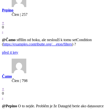
Pepino
Člen | 257
+
0
-
@Čamo
střílím od boku, ale neslouží k tomu setCondition
(
https://examples.contributte.org/…eton/filters
) ?
před 4 lety
Čamo
Člen | 798
+
0
-
@Pepino
O to nejde. Problém je že Datagrid berie ako datasource