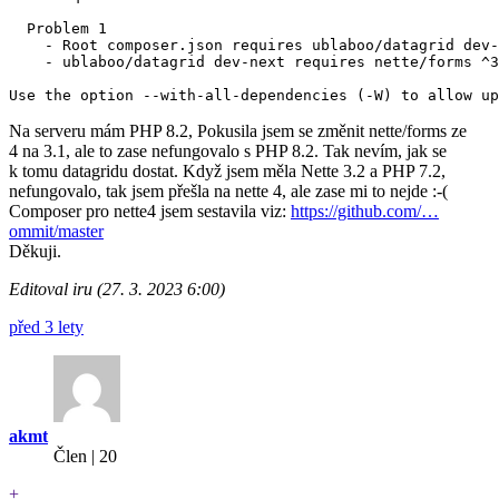
  Problem 1

    - Root composer.json requires ublaboo/datagrid dev-
    - ublaboo/datagrid dev-next requires nette/forms ^3
Na serveru mám PHP 8.2, Pokusila jsem se změnit nette/forms ze
4 na 3.1, ale to zase nefungovalo s PHP 8.2. Tak nevím, jak se
k tomu datagridu dostat. Když jsem měla Nette 3.2 a PHP 7.2,
nefungovalo, tak jsem přešla na nette 4, ale zase mi to nejde :-(
Composer pro nette4 jsem sestavila viz:
https://github.com/…
ommit/master
Děkuji.
Editoval iru (27. 3. 2023 6:00)
před 3 lety
akmt
Člen | 20
+