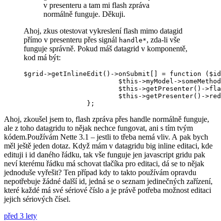
v presenteru a tam mi flash zpráva
normálně funguje. Děkuji.
Ahoj, zkus otestovat vykreslení flash mimo datagid
přímo v presenteru přes signál
, zda-li vše
handle*
funguje správně. Pokud máš datagrid v komponentě,
kod má být:
$grid->getInlineEdit()->onSubmit[] = function ($id
 			$this->myModel->someMethod($id, $values['aa'], $values['bb']);

 			$this->getPresenter()->flashMessage("nejaky text", 'success');

 			$this->getPresenter()->redrawControl('flashes');

Ahoj, zkoušel jsem to, flash zpráva přes handle normálně funguje,
ale z toho datagridu to nějak nechce fungovat, ani s tím tvým
kódem.Používám Nette 3.1 – jestli to třeba nemá vliv. A pak bych
měl ještě jeden dotaz. Když mám v datagridu big inline editaci, kde
edituji i id daného řádku, tak vše funguje jen javascript gridu pak
neví kterému řádku má schovat tlačíka pro editaci, dá se to nějak
jednoduše vyřešit? Ten případ kdy to takto používám opravdu
nepotřebuje žádné další id, jedná se o seznam jedinečných zařízení,
které každé má své sériové číslo a je právě potřeba možnost editaci
jejich sériových čísel.
před 3 lety