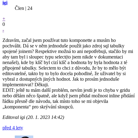
igi
Člen | 24
+
0
-
Zdravím, začal jsem používat tuto komponette a musím ho
pochválit. Dá se v něm jednoduše použít jako zdroj sql tabulky
spojené joinem? Respektive možná to ani nepotřebuji, stačilo by mi
aby tam byl i sloupec typu select(to jsem nikde v dokumentaci
nenašel), kde by klíč byl cizí klíč a hodnota by byla hodnota z té
připojené tabulky. Selectem to chci z důvodu, že by to mělo být
editovatelné, takto by to bylo docela pohodlné, že uživatel by si
vybral z dostupných jiných hodnot. Jak to prosím jednoduše
implementovat? Děkuji.
EDIT: ještě tu mám další problém, nevím jestli je to chyba v gridu
nebo dělám něco špatně, ale když jsem přidal možnost inline přidání
řádku přesně dle návodu, tak místo toho se mi objevila
„komponenta“ pro skrývání sloupců.
Editoval igi (20. 1. 2023 14:42)
před 4 lety