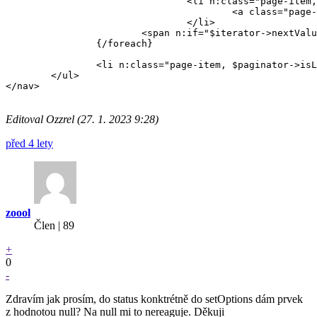
				<li n:class="page-item, $step == $paginator->page ? active">

					<a class="page-link ajax" {if $step !== $paginator->page}href="{$link('page!', ['page' => $step])}"{/if}>{$step}</a>

				</li>

			<span n:if="$iterator->nextValue > $step + 1" class="mx-3">&mldr;</span>

		{/foreach}

		<li n:class="page-item, $paginator->isLast() ? disabled"><a class="page-link ajax" href="{$link('page!', ['page' => $paginator->page + 1])}">{='ublaboo_datagrid.next'|translate} <i n:block="{$iconPrefix}arrow-right" class="{$iconPrefix}arrow-right"></i></a></li>

	</ul>

</nav>

Editoval Ozzrel (27. 1. 2023 9:28)
před 4 lety
zoool
Člen | 89
+
0
-
Zdravím jak prosím, do status konktrétně do setOptions dám prvek
z hodnotou null? Na null mi to nereaguje. Děkuji