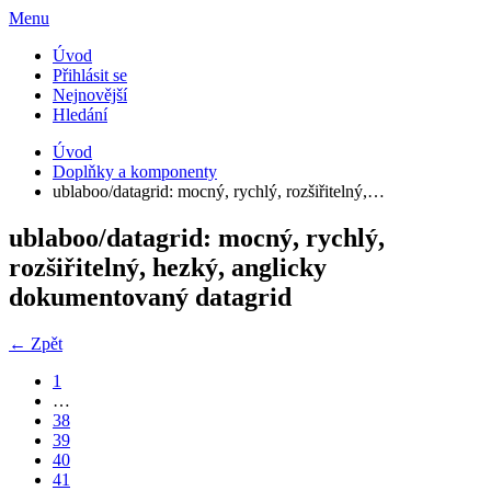
Menu
Úvod
Přihlásit se
Nejnovější
Hledání
Úvod
Doplňky a komponenty
ublaboo/datagrid: mocný, rychlý, rozšiřitelný,…
ublaboo/datagrid: mocný, rychlý,
rozšiřitelný, hezký, anglicky
dokumentovaný datagrid
← Zpět
1
…
38
39
40
41