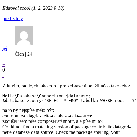
Editoval zoool (1. 2. 2023 9:18)
před 3 lety
igi
Člen | 24
+
0
-
Zdravím, rád bych jako zdroj pro zobrazení použil něco takového:
Nette\Database\Connection $database;

na to by nejspíše mělo být:
contributte/datagrid-nette-database-data-source
zkoušel jsem přes composer stáhnout, ale píše mi to:
Could not find a matching version of package contributte/datagrid-
nette-database-data-source. Check the package spelling, your