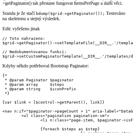
>getPaginator() tak přestane fungovat ItemsPerPage a další věci.
Sranda je že stačí
Testováno
bdump($grid->getPaginator());
na skeletonu a stejný výsledek.
Edit: vyřešeno jinak
// Toto nahrazeno:

$grid->getPaginator()->setTemplateFile(__DIR__.'/templa
// Nedokumentovanou funkcí:

Kdyby někdo potřeboval Bootstrap Paginator:
{*

 * @param Paginator $paginator

 * @param array     $steps

 * @param string    $iconPrefix

 *}

{var $link = [$control->getParent(), link]}

<nav n:if="$paginator->pageCount > 1" aria-label="DataG
	<ul class="pagination pagination-sm">

		<li n:class="page-item, $paginator->isFirst() ? disabled"><a class="page-link ajax" href="{$link('page!', ['page' => $paginator->page - 1])}"><i n:block="{$iconPrefix}arrow-left" class="{$iconPrefix}arrow-left"></i> {='ublaboo_datagrid.previous'|translate}</a></li>

		{foreach $steps as $step}
