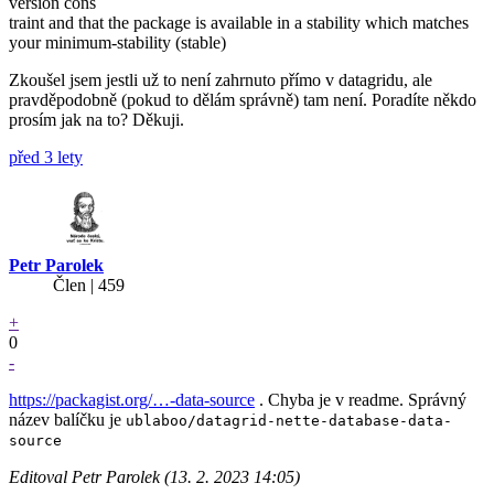
version cons
traint and that the package is available in a stability which matches
your minimum-stability (stable)
Zkoušel jsem jestli už to není zahrnuto přímo v datagridu, ale
pravděpodobně (pokud to dělám správně) tam není. Poradíte někdo
prosím jak na to? Děkuji.
před 3 lety
Petr Parolek
Člen | 459
+
0
-
https://packagist.org/…-data-source
. Chyba je v readme. Správný
název balíčku je
ublaboo/datagrid-nette-database-data-
source
Editoval Petr Parolek (13. 2. 2023 14:05)