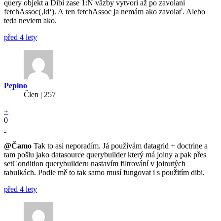
query objekt a Dibi zase 1:N väzby vytvorí až po zavolaní
fetchAssoc(‚id‘). A ten fetchAssoc ja nemám ako zavolať. Alebo
teda neviem ako.
před 4 lety
Pepino
Člen | 257
+
0
-
@Čamo
Tak to asi neporadím. Já používám datagrid + doctrine a
tam pošlu jako datasource querybuilder který má joiny a pak přes
setCondition querybuilderu nastavím filtrování v joinutých
tabulkách. Podle mě to tak samo musí fungovat i s použitím dibi.
před 4 lety