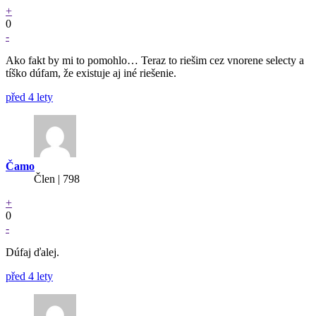
+
0
-
Ako fakt by mi to pomohlo… Teraz to riešim cez vnorene selecty a
tíško dúfam, že existuje aj iné riešenie.
před 4 lety
Čamo
Člen | 798
+
0
-
Dúfaj ďalej.
před 4 lety