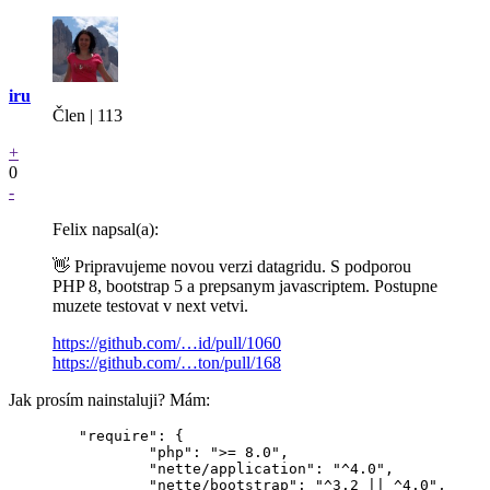
iru
Člen | 113
+
0
-
Felix napsal(a):
👋 Pripravujeme novou verzi datagridu. S podporou
PHP 8, bootstrap 5 a prepsanym javascriptem. Postupne
muzete testovat v next vetvi.
https://github.com/…id/pull/1060
https://github.com/…ton/pull/168
Jak prosím nainstaluji? Mám:
	"require": {

		"php": ">= 8.0",

		"nette/application": "^4.0",

		"nette/bootstrap": "^3.2 || ^4.0",
