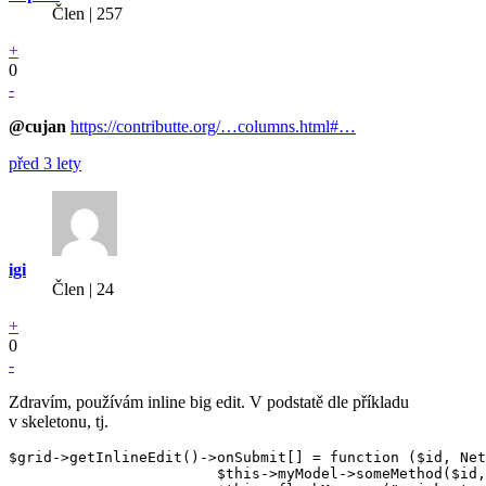
Člen | 257
+
0
-
@cujan
https://contributte.org/…columns.html#…
před 3 lety
igi
Člen | 24
+
0
-
Zdravím, používám inline big edit. V podstatě dle příkladu
v skeletonu, tj.
$grid->getInlineEdit()->onSubmit[] = function ($id, Net
			$this->myModel->someMethod($id, $values['aa'], $values['bb']);
