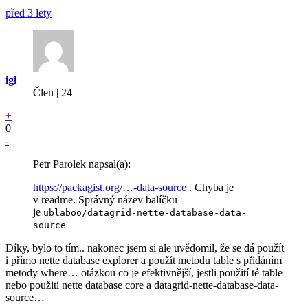
před 3 lety
igi
Člen | 24
+
0
-
Petr Parolek napsal(a):
https://packagist.org/…-data-source
. Chyba je
v readme. Správný název balíčku
je
ublaboo/datagrid-nette-database-data-
source
Díky, bylo to tím.. nakonec jsem si ale uvědomil, že se dá použít
i přímo nette database explorer a použít metodu table s přidáním
metody where… otázkou co je efektivnější, jestli použití té table
nebo použití nette database core a datagrid-nette-database-data-
source…