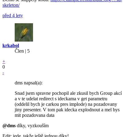
skeleton/
před 4 lety
krkabol
Člen | 5
+
0
-
dms napsal(a):
Snad jsem spravne pochopil ale zkusil bych Group akcí
a v te udelat redirect s ideckama v get parametru
(oddelil bych je carkou pres implode) na pozadovany
jiny presenter. V tom pak idecka explodnout a mel bys
mit pozadovana data
@dms
díky, vyzkouším
Edit: jede, takže ještě jednou díky!