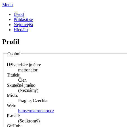
Menu
Úvod
Přihlásit se
Nejnovější
Hledání
Profil
Osobní
Uživatelské jméno:
matronator
Titulek:
Člen
Skutečné jméno:
(Neznámý)
Místo:
Prague, Czechia
Web:
https://matronator.cz
E-mail:
(Soukromý)
GitHub: