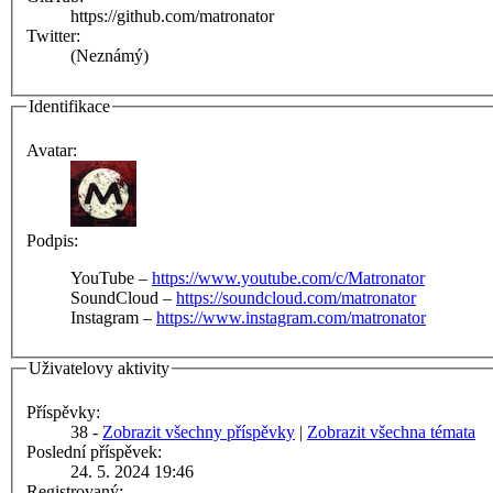
https://github.com/matronator
Twitter:
(Neznámý)
Identifikace
Avatar:
Podpis:
YouTube –
https://www.youtube.com/c/Matronator
SoundCloud –
https://soundcloud.com/matronator
Instagram –
https://www.instagram.com/matronator
Uživatelovy aktivity
Příspěvky:
38 -
Zobrazit všechny příspěvky
|
Zobrazit všechna témata
Poslední příspěvek:
24. 5. 2024 19:46
Registrovaný: