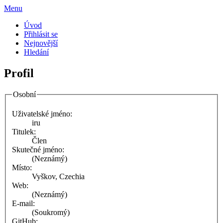
Menu
Úvod
Přihlásit se
Nejnovější
Hledání
Profil
Osobní
Uživatelské jméno:
iru
Titulek:
Člen
Skutečné jméno:
(Neznámý)
Místo:
Vyškov, Czechia
Web:
(Neznámý)
E-mail:
(Soukromý)
GitHub: