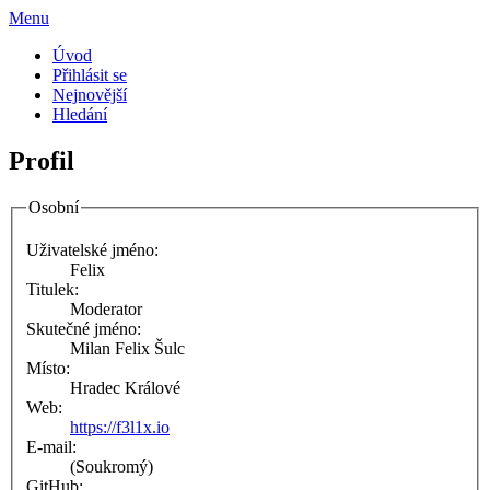
Menu
Úvod
Přihlásit se
Nejnovější
Hledání
Profil
Osobní
Uživatelské jméno:
Felix
Titulek:
Moderator
Skutečné jméno:
Milan Felix Šulc
Místo:
Hradec Králové
Web:
https://f3l1x.io
E-mail:
(Soukromý)
GitHub: