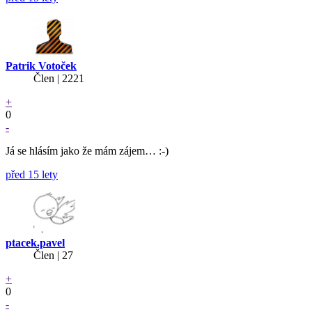
Patrik Votoček
Člen | 2221
+
0
-
Já se hlásím jako že mám zájem… :-)
před 15 lety
ptacek.pavel
Člen | 27
+
0
-