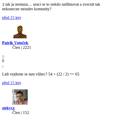
:( tak ja nemuzu… uraci se to nekdo nafilmovat a zvecnit tak
nekonecne moudro komunity?
před 15 lety
Patrik Votoček
Člen | 2221
+
0
-
Lidi vejdeme se tam vůbec? 54 + (22 / 2) == 65
před 15 lety
stekycz
Člen | 152