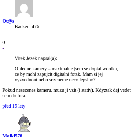
Ot@s
Backer
| 476
+
0
-
Vitek Jezek napsal(a):
Ohledne kamery – maximalne jsem se doptal wdolka,
ze by mohl zapujcit digitalni fotak. Mam si jej
vyzvednout nebo sezeneme neco lepsiho?
Pokud nesezenes kameru, muzu ji vzit (i stativ). Kdyztak dej vedet
sem do fora.
před 15 lety
Majkl578