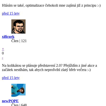
Hlásím se také, optimalizace čehokoli mne zajímá již z principu :-)
před 15 lety
xificurk
Člen | 121
+
0
-
Na kolikátou se plánuje představení 2.0? Přejíždím z jiné akce a
začátek nestíhám, tak abych neprošvihl zlatý hřeb večera :-)
před 15 lety
newPOPE
Člen | 648