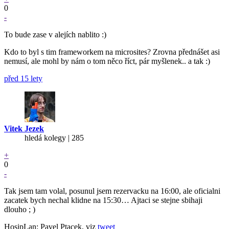
0
-
To bude zase v alejích nablito :)
Kdo to byl s tim frameworkem na microsites? Zrovna přednášet asi
nemusí, ale mohl by nám o tom něco říct, pár myšlenek.. a tak :)
před 15 lety
Vitek Jezek
hledá kolegy | 285
+
0
-
Tak jsem tam volal, posunul jsem rezervacku na 16:00, ale oficialni
zacatek bych nechal klidne na 15:30… Ajtaci se stejne sbihaji
dlouho ; )
HosipLan: Pavel Ptacek, viz
tweet