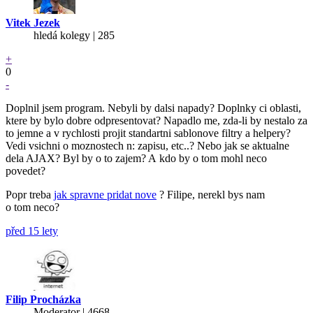
Vitek Jezek
hledá kolegy | 285
+
0
-
Doplnil jsem program. Nebyli by dalsi napady? Doplnky ci oblasti,
ktere by bylo dobre odpresentovat? Napadlo me, zda-li by nestalo za
to jemne a v rychlosti projit standartni sablonove filtry a helpery?
Vedi vsichni o moznostech n: zapisu, etc..? Nebo jak se aktualne
dela AJAX? Byl by o to zajem? A kdo by o tom mohl neco
povedet?
Popr treba
jak spravne pridat nove
? Filipe, nerekl bys nam
o tom neco?
před 15 lety
Filip Procházka
Moderator | 4668