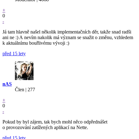
+
0
-
Já tam hlavně našel několik implementačních děr, takže snad radši
ani ne :) A nevím nakolik má význam se snažit o změnu, vzhledem
k aktuálnímu bouřlivému vývoji :)
před 15 lety
nAS
Člen | 277
+
0
-
Pokud by byl zájem, tak bych mohl něco odpřednášet
o provozování zatížených aplikací na Nette.
před 15 lety