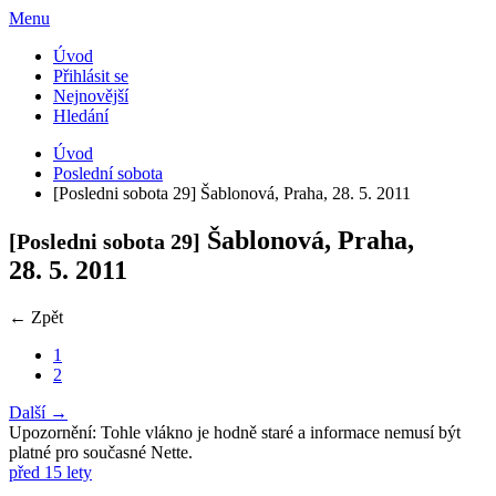
Menu
Úvod
Přihlásit se
Nejnovější
Hledání
Úvod
Poslední sobota
[Posledni sobota 29] Šablonová, Praha, 28. 5. 2011
Šablonová, Praha,
[Posledni sobota 29]
28. 5. 2011
← Zpět
1
2
Další →
Upozornění: Tohle vlákno je hodně staré a informace nemusí být
platné pro současné Nette.
před 15 lety