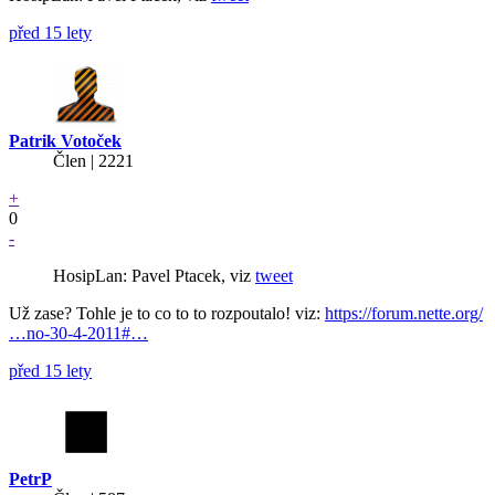
před 15 lety
Patrik Votoček
Člen | 2221
+
0
-
HosipLan: Pavel Ptacek, viz
tweet
Už zase? Tohle je to co to to rozpoutalo! viz:
https://forum.nette.org/
…no-30-4-2011#…
před 15 lety
PetrP