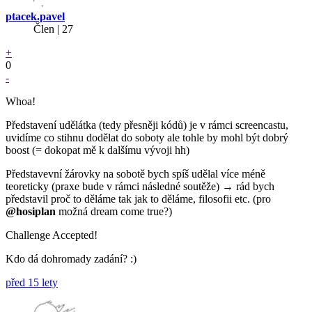
ptacek.pavel
Člen | 27
+
0
-
Whoa!
Představení udělátka (tedy přesněji kódů) je v rámci screencastu,
uvidíme co stihnu dodělat do soboty ale tohle by mohl být dobrý
boost (= dokopat mě k dalšímu vývoji hh)
Představevní žárovky na sobotě bych spíš udělal více méně
teoreticky (praxe bude v rámci následné soutěže) → rád bych
představil proč to děláme tak jak to děláme, filosofii etc. (pro
@hosiplan
možná dream come true?)
Challenge Accepted!
Kdo dá dohromady zadání? :)
před 15 lety