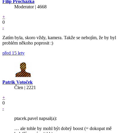
Filip Procházka
Moderator | 4668
+
0
-
Zatím byla, skoro vždy, kamera. Takže se nebojím, že by byl
problém někoho poprosit :)
před 15 lety
Patrik Votoček
Člen | 2221
+
0
-
ptacek.pavel napsal(a):
… ale tohle by mohl být dobrý boost (= dokopat mě