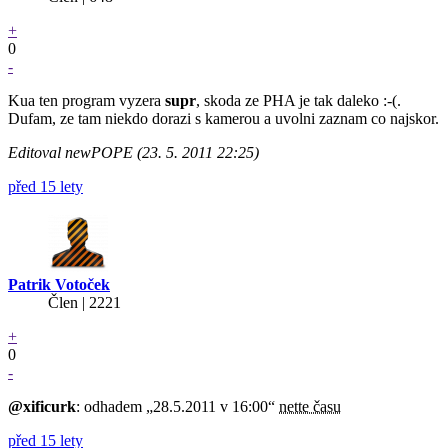
+
0
-
Kua ten program vyzera
supr
, skoda ze PHA je tak daleko :-(.
Dufam, ze tam niekdo dorazi s kamerou a uvolni zaznam co najskor.
Editoval newPOPE (23. 5. 2011 22:25)
před 15 lety
Patrik Votoček
Člen | 2221
+
0
-
@xificurk
: odhadem „28.5.2011 v 16:00“
nette času
před 15 lety