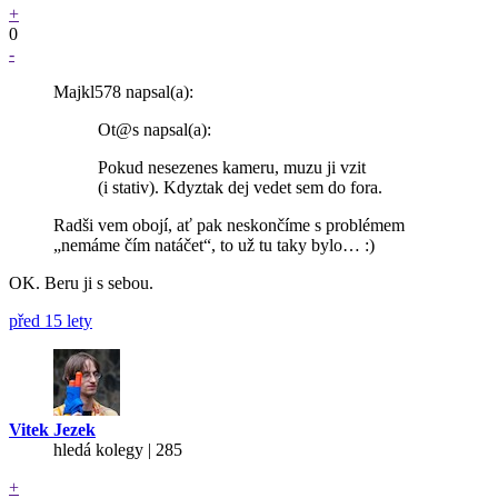
+
0
-
Majkl578 napsal(a):
Ot@s napsal(a):
Pokud nesezenes kameru, muzu ji vzit
(i stativ). Kdyztak dej vedet sem do fora.
Radši vem obojí, ať pak neskončíme s problémem
„nemáme čím natáčet“, to už tu taky bylo… :)
OK. Beru ji s sebou.
před 15 lety
Vitek Jezek
hledá kolegy | 285
+