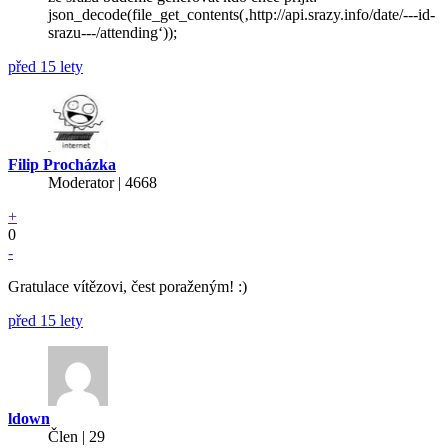
json_decode(file_get_contents(‚http://api.srazy.info/date/---id-
srazu---/attending‘));
před 15 lety
Filip Procházka
Moderator | 4668
+
0
-
Gratulace vítězovi, čest poraženým! :)
před 15 lety
ldown
Člen | 29