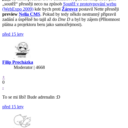
„soutěž“ přesněji neco na způsob
Soutěž v prototypování webu
(WebExpo 2009)
kde bych proti
Žárovce
postavil Nette přesněji
preview
Nella CMS
. Pokud by tedy někdo nestranný připravil
zadání a úspěšně ho tajil až do
Dne D
a byl by zájem (Přítomnost
plátna a projektoru beru jako samozřejmost).
před 15 lety
Filip Procházka
Moderator | 4668
+
0
-
To se mi líbí! Bude adrenalin :D
před 15 lety