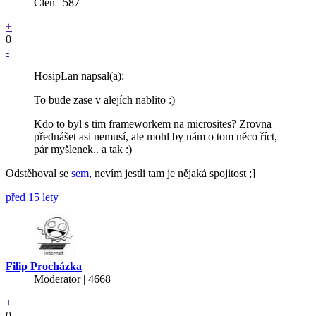
Člen | 587
+
0
-
HosipLan napsal(a):
To bude zase v alejích nablito :)
Kdo to byl s tim frameworkem na microsites? Zrovna
přednášet asi nemusí, ale mohl by nám o tom něco říct,
pár myšlenek.. a tak :)
Odstěhoval se
sem
, nevím jestli tam je nějaká spojitost ;]
před 15 lety
Filip Procházka
Moderator | 4668
+
0