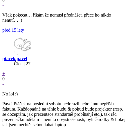
-
Však pokecat… říkám že nemusí přednášet, přece ho nikdo
nenutí… :)
před 15 lety
ptacek.pavel
Člen | 27
+
0
-
No lol :)
Pavel Ptáček na poslední sobotu nedorazil neboť mu nepřišla
faktura. Každopádně na téhle budu & pokud bude projektor (resp.
se dozeptám, jak prezentace standartně probíhahjí etc.), tak rád
prezentačku udělám – není to o vystrašenosti, byli čarodky & hokej
tak jsem nechtěl sebou tahat laptop.