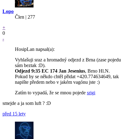
Lopo
Člen | 277
+
0
-
HosipLan napsal(a):
Vyhlašuji sraz a hromadný odjezd z Brna (zase pojedu
sám beztak :D).
Odjezd 9:35 EC 174 Jan Jesenius
, Brno Hl.N.
Pokud by se někdo chtěl přidat +420.774634649, tak
napište předem nebo v jakém vagónu jste :)
Zatím to vypadá, že se mnou pojede
srigi
smejde a ja som luft ? :D
před 15 lety