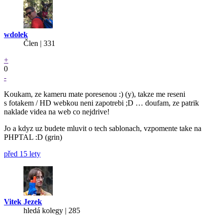
wdolek
Člen | 331
+
0
-
Koukam, ze kameru mate poresenou :) (y), takze me reseni
s fotakem / HD webkou neni zapotrebi ;D … doufam, ze patrik
naklade videa na web co nejdrive!
Jo a kdyz uz budete mluvit o tech sablonach, vzpomente take na
PHPTAL :D (grin)
před 15 lety
Vitek Jezek
hledá kolegy | 285