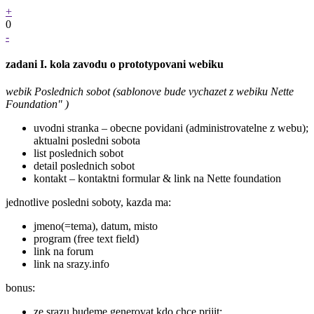
+
0
-
zadani I. kola zavodu o prototypovani webiku
webik Poslednich sobot (sablonove bude vychazet z webiku Nette
Foundation" )
uvodni stranka – obecne povidani (administrovatelne z webu);
aktualni posledni sobota
list poslednich sobot
detail poslednich sobot
kontakt – kontaktni formular & link na Nette foundation
jednotlive posledni soboty, kazda ma:
jmeno(=tema), datum, misto
program (free text field)
link na forum
link na srazy.info
bonus:
ze srazu budeme generovat kdo chce prijit: