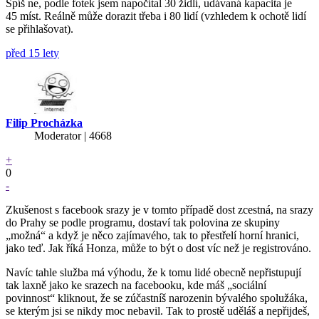
Spíš ne, podle fotek jsem napočítal 30 židlí, udávaná kapacita je
45 míst. Reálně může dorazit třeba i 80 lidí (vzhledem k ochotě lidí
se přihlašovat).
před 15 lety
Filip Procházka
Moderator | 4668
+
0
-
Zkušenost s facebook srazy je v tomto případě dost zcestná, na srazy
do Prahy se podle programu, dostaví tak polovina ze skupiny
„možná“ a když je něco zajímavého, tak to přestřelí horní hranici,
jako teď. Jak říká Honza, může to být o dost víc než je registrováno.
Navíc tahle služba má výhodu, že k tomu lidé obecně nepřistupují
tak laxně jako ke srazech na facebooku, kde máš „sociální
povinnost“ kliknout, že se zúčastníš narozenin bývalého spolužáka,
se kterým jsi se nikdy moc nebavil. Tak to prostě uděláš a nepřijdeš,