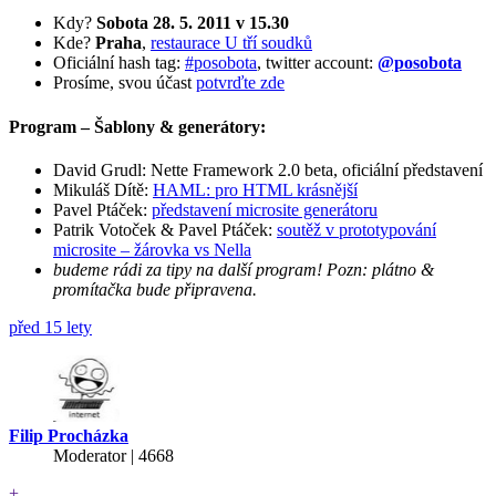
Kdy?
Sobota 28. 5. 2011 v 15.30
Kde?
Praha
,
restaurace U tří soudků
Oficiální hash tag:
#posobota
, twitter account:
@posobota
Prosíme, svou účast
potvrďte zde
Program – Šablony & generátory:
David Grudl: Nette Framework 2.0 beta, oficiální představení
Mikuláš Dítě:
HAML: pro HTML krásnější
Pavel Ptáček:
představení microsite generátoru
Patrik Votoček & Pavel Ptáček:
soutěž v prototypování
microsite – žárovka vs Nella
budeme rádi za tipy na další program! Pozn: plátno &
promítačka bude připravena.
před 15 lety
Filip Procházka
Moderator | 4668
+