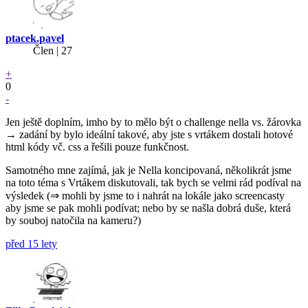
ptacek.pavel
Člen | 27
+
0
-
Jen ještě doplním, imho by to mělo být o challenge nella vs. žárovka
→ zadání by bylo ideální takové, aby jste s vrtákem dostali hotové
html kódy vč. css a řešili pouze funkčnost.
Samotného mne zajímá, jak je Nella koncipovaná, několikrát jsme
na toto téma s Vrtákem diskutovali, tak bych se velmi rád podíval na
výsledek (⇒ mohli by jsme to i nahrát na lokále jako screencasty
aby jsme se pak mohli podívat; nebo by se našla dobrá duše, která
by souboj natočila na kameru?)
před 15 lety