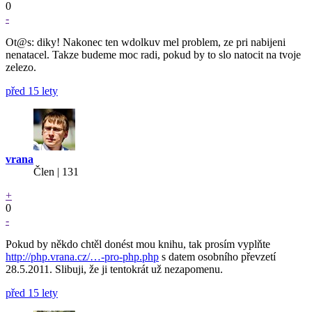
0
-
Ot@s: diky! Nakonec ten wdolkuv mel problem, ze pri nabijeni
nenatacel. Takze budeme moc radi, pokud by to slo natocit na tvoje
zelezo.
před 15 lety
vrana
Člen | 131
+
0
-
Pokud by někdo chtěl donést mou knihu, tak prosím vyplňte
http://php.vrana.cz/…-pro-php.php
s datem osobního převzetí
28.5.2011. Slibuji, že ji tentokrát už nezapomenu.
před 15 lety