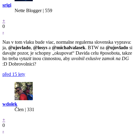
srigi
Nette Blogger | 559
+
0
-
Nas v tom vlaku bude viac, normalne regulerna slovenska vyprava:
ja,
@ujovlado
,
@losys
a
@michalvalasek
. BTW na
@ujovlado
si
davajte pozor, je schopny „okupovat“ Davida celu #posobota, takze
ho treba
vytazit
inou cinnostou, aby
uvolnil exlusive zamok na DG
:D Dobrovolnici?
před 15 lety
wdolek
Člen | 331
+
0
-