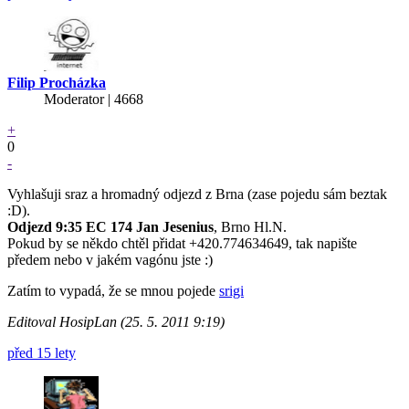
Filip Procházka
Moderator | 4668
+
0
-
Vyhlašuji sraz a hromadný odjezd z Brna (zase pojedu sám beztak
:D).
Odjezd 9:35 EC 174 Jan Jesenius
, Brno Hl.N.
Pokud by se někdo chtěl přidat +420.774634649, tak napište
předem nebo v jakém vagónu jste :)
Zatím to vypadá, že se mnou pojede
srigi
Editoval HosipLan (25. 5. 2011 9:19)
před 15 lety