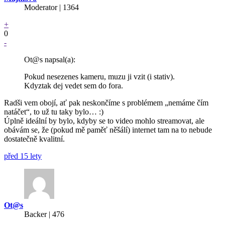
Moderator | 1364
+
0
-
Ot@s napsal(a):
Pokud nesezenes kameru, muzu ji vzit (i stativ).
Kdyztak dej vedet sem do fora.
Radši vem obojí, ať pak neskončíme s problémem „nemáme čím
natáčet“, to už tu taky bylo… :)
Úplně ideální by bylo, kdyby se to video mohlo streamovat, ale
obávám se, že (pokud mě paměť něšálí) internet tam na to nebude
dostatečně kvalitní.
před 15 lety
Ot@s
Backer
| 476