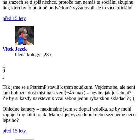
na srazech se ti spíš nechce, protože tam nemáš tu sociální skupinu
lidí, kteří by to po tobě podvědomě vyžadovali. Je to více oficiální.
před 15 lety
Vitek Jezek
hledá kolegy | 285
+
0
-
Tak jsme se s PetremP stavili k trem soudkum. Vejdeme se, ale neni
tam bohuzel dost mist na sezeni(~45 max) – nevite, jak je sehnat?
Ze by si kazdy navstevnik vzal sebou jednu rybarskou skladaci? ; )
Ohledne kamery – maximalne jsem se doptal wdolka, ze by mohl
zapujcit digitalni fotak. Mam si jej vyzvednout nebo sezeneme neco
lepsiho?
před 15 lety