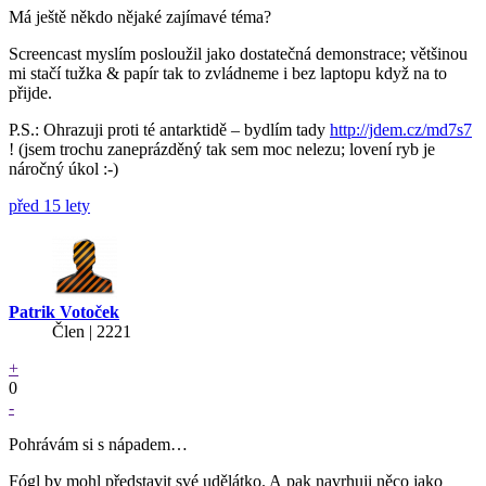
Má ještě někdo nějaké zajímavé téma?
Screencast myslím posloužil jako dostatečná demonstrace; většinou
mi stačí tužka & papír tak to zvládneme i bez laptopu když na to
přijde.
P.S.: Ohrazuji proti té antarktidě – bydlím tady
http://jdem.cz/md7s7
! (jsem trochu zaneprázděný tak sem moc nelezu; lovení ryb je
náročný úkol :-)
před 15 lety
Patrik Votoček
Člen | 2221
+
0
-
Pohrávám si s nápadem…
Fógl
by mohl představit své udělátko. A pak navrhuji něco jako