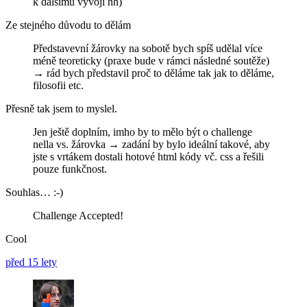
k dalšímu vývoji hh)
Ze stejného důvodu to dělám
Představevní žárovky na sobotě bych spíš udělal více
méně teoreticky (praxe bude v rámci následné soutěže)
→ rád bych představil proč to děláme tak jak to děláme,
filosofii etc.
Přesně tak jsem to myslel.
Jen ještě doplním, imho by to mělo být o challenge
nella vs. žárovka → zadání by bylo ideální takové, aby
jste s vrtákem dostali hotové html kódy vč. css a řešili
pouze funkčnost.
Souhlas… :-)
Challenge Accepted!
Cool
před 15 lety