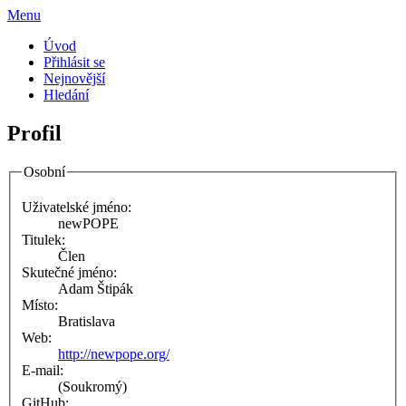
Menu
Úvod
Přihlásit se
Nejnovější
Hledání
Profil
Osobní
Uživatelské jméno:
newPOPE
Titulek:
Člen
Skutečné jméno:
Adam Štipák
Místo:
Bratislava
Web:
http://newpope.org/
E-mail:
(Soukromý)
GitHub: