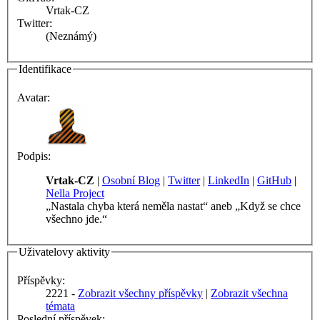
Vrtak-CZ
Twitter:
(Neznámý)
Identifikace
Avatar:
Podpis:
Vrtak-CZ
|
Osobní Blog
|
Twitter
|
LinkedIn
|
GitHub
|
Nella Project
„Nastala chyba která neměla nastat“ aneb „Když se chce
všechno jde.“
Uživatelovy aktivity
Příspěvky:
2221 -
Zobrazit všechny příspěvky
|
Zobrazit všechna
témata
Poslední příspěvek: