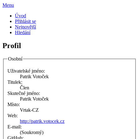
Menu
Úvod
Přihlásit se
Nejnovější
Hledání
Profil
Osobní
Uživatelské jméno:
Patrik Votoček
Titulek:
Člen
Skutečné jméno:
Patrik Votoček
Místo:
Vrtak-CZ
Web:
http://patrik.votocek.cz
E-mail:
(Soukromý)
GitHub: