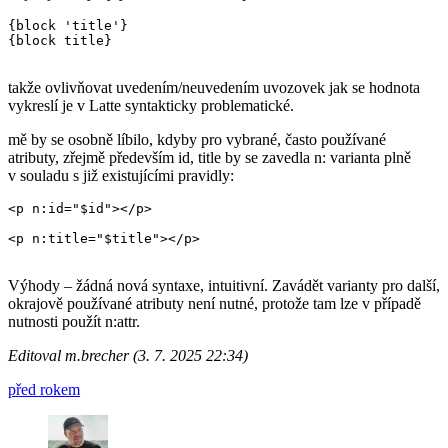
{block 'title'}

{block title}

takže ovlivňovat uvedením/neuvedením uvozovek jak se hodnota
vykreslí je v Latte syntakticky problematické.
mě by se osobně líbilo, kdyby pro vybrané, často používané
atributy, zřejmě především id, title by se zavedla n: varianta plně
v souladu s již existujícími pravidly:
<p n:id="$id"></p>

<p n:title="$title"></p>

Výhody – žádná nová syntaxe, intuitivní. Zavádět varianty pro další,
okrajově používané atributy není nutné, protože tam lze v případě
nutnosti použít n:attr.
Editoval m.brecher (3. 7. 2025 22:34)
před rokem