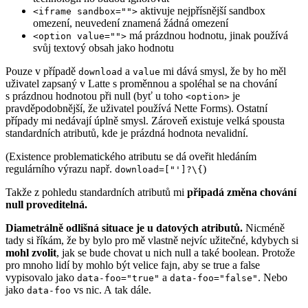
aktivuje nejpřísnější sandbox
<iframe sandbox="">
omezení, neuvedení znamená žádná omezení
má prázdnou hodnotu, jinak používá
<option value="">
svůj textový obsah jako hodnotu
Pouze v případě
a
mi dává smysl, že by ho měl
download
value
uživatel zapsaný v Latte s proměnnou a spoléhal se na chování
s prázdnou hodnotou při null (byť u toho
je
<option>
pravděpodobnější, že uživatel používá Nette Forms). Ostatní
případy mi nedávají úplně smysl. Zároveň existuje velká spousta
standardních atributů, kde je prázdná hodnota nevalidní.
(Existence problematického atributu se dá oveřit hledáním
regulárního výrazu např.
)
download=["']?\{
Takže z pohledu standardních atributů mi
připadá změna chování
null proveditelná.
Diametrálně odlišná situace je u datových atributů.
Nicméně
tady si říkám, že by bylo pro mě vlastně nejvíc užitečné, kdybych si
mohl zvolit
, jak se bude chovat u nich null a také boolean. Protože
pro mnoho lidí by mohlo být velice fajn, aby se true a false
vypisovalo jako
a
. Nebo
data-foo="true"
data-foo="false"
jako
vs nic. A tak dále.
data-foo