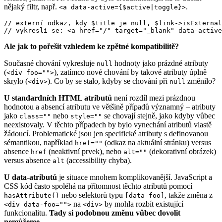
nějaký filtr, např.
.
<a data-active={$active|toggle}>
// externí odkaz, kdy $title je null, $link->isExternal
Ale jak to pořešit vzhledem ke zpětné kompatibilitě?
Současné chování vykresluje
hodnoty jako prázdné atributy
null
(
), zatímco nové chování by takové atributy úplně
<div foo="">
skrylo (
). Co by se stalo, kdyby se chování při
změnilo?
<div>
null
U standardních HTML atributů
není rozdíl mezi prázdnou
hodnotou a absencí atributu ve většině případů významný – atributy
jako
nebo
se chovají stejně, jako kdyby vůbec
class=""
style=""
neexistovaly. V těchto případech by bylo vynechání atributů vlastě
žádoucí. Problematické jsou jen specifické atributy s definovanou
sémantikou, například
(odkaz na aktuální stránku) versus
href=""
absence
(neaktivní prvek), nebo
(dekorativní obrázek)
href
alt=""
versus absence
(accessibility chyba).
alt
U data-atributů
je situace mnohem komplikovanější. JavaScript a
CSS kód často spoléhá na přítomnost těchto atributů pomocí
nebo selektorů typu
, takže změna z
hasAttribute()
[data-foo]
na
by mohla rozbít existující
<div data-foo="">
<div>
funkcionalitu.
Tady si podobnou změnu vůbec dovolit
nemůžeme.