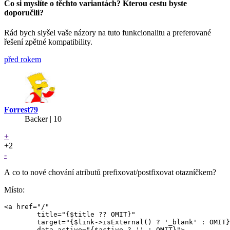
Co si myslíte o těchto variantách? Kterou cestu byste
doporučili?
Rád bych slyšel vaše názory na tuto funkcionalitu a preferované
řešení zpětné kompatibility.
před rokem
Forrest79
Backer
| 10
+
+2
-
A co to nové chování atributů prefixovat/postfixovat otazníčkem?
Místo:
<a href="/"

	title="{$title ?? OMIT}"

	target="{$link->isExternal() ? '_blank' : OMIT}"

	data-active="{$active ? '' : OMIT}">
