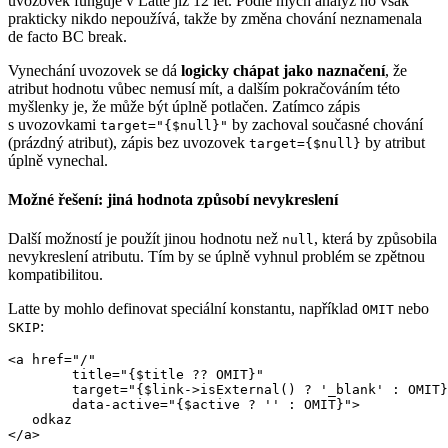
uvozovek funguje v Latte již 12 let. Podle mých analýz ho však
prakticky nikdo nepoužívá, takže by změna chování neznamenala
de facto BC break.
Vynechání uvozovek se dá
logicky chápat jako naznačení
, že
atribut hodnotu vůbec nemusí mít, a dalším pokračováním této
myšlenky je, že může být úplně potlačen. Zatímco zápis
s uvozovkami
by zachoval současné chování
target="{$null}"
(prázdný atribut), zápis bez uvozovek
by atribut
target={$null}
úplně vynechal.
Možné řešení: jiná hodnota způsobí nevykreslení
Další možností je použít jinou hodnotu než
, která by způsobila
null
nevykreslení atributu. Tím by se úplně vyhnul problém se zpětnou
kompatibilitou.
Latte by mohlo definovat speciální konstantu, například
nebo
OMIT
:
SKIP
<a href="/"

	title="{$title ?? OMIT}"

	target="{$link->isExternal() ? '_blank' : OMIT}"

	data-active="{$active ? '' : OMIT}">

   odkaz
