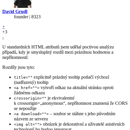
David Grudl
founder | 8323
+
+3
-
U standardních HTML atributů jsem udělal poctivou analýzu
případů, kdy je smysluplný rozdíl mezi prázdnou hodnotou a
nepřítomností:
Rozdíly jsou tyto:
explicitně prázdný tooltip potlačí výchozí
title=""
(nadřazený) tooltip
vytvoří odkaz na aktuální stránku oproti
<a href="">
žádnému odkazu
je ekvivalentní
crossorigin=""
k crossorigin=„anonymous“, nepřítomnost znamená že CORS
se nepoužije
– soubor se stáhne s jeho původním
<a download="">
názvem ze serveru
obrázek je dekorativní a uživatelé asistivních
<img alt="">
technologií ho budou ignorovat