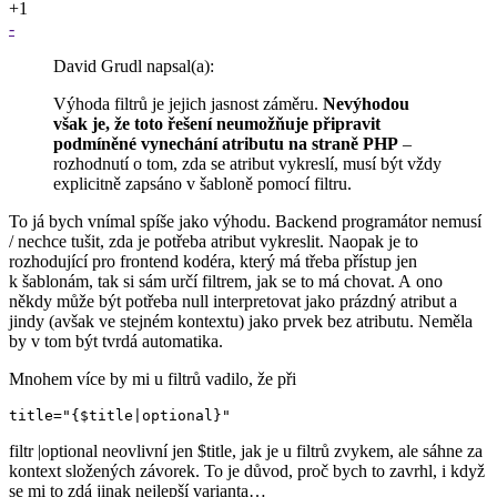
+1
-
David Grudl napsal(a):
Výhoda filtrů je jejich jasnost záměru.
Nevýhodou
však je, že toto řešení neumožňuje připravit
podmíněné vynechání atributu na straně PHP
–
rozhodnutí o tom, zda se atribut vykreslí, musí být vždy
explicitně zapsáno v šabloně pomocí filtru.
To já bych vnímal spíše jako výhodu. Backend programátor nemusí
/ nechce tušit, zda je potřeba atribut vykreslit. Naopak je to
rozhodující pro frontend kodéra, který má třeba přístup jen
k šablonám, tak si sám určí filtrem, jak se to má chovat. A ono
někdy může být potřeba null interpretovat jako prázdný atribut a
jindy (avšak ve stejném kontextu) jako prvek bez atributu. Neměla
by v tom být tvrdá automatika.
Mnohem více by mi u filtrů vadilo, že při
title="{$title|optional}"
filtr |optional neovlivní jen $title, jak je u filtrů zvykem, ale sáhne za
kontext složených závorek. To je důvod, proč bych to zavrhl, i když
se mi to zdá jinak nejlepší varianta…