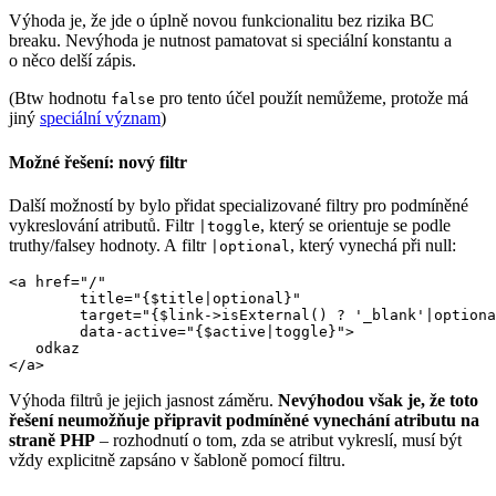
Výhoda je, že jde o úplně novou funkcionalitu bez rizika BC
breaku. Nevýhoda je nutnost pamatovat si speciální konstantu a
o něco delší zápis.
(Btw hodnotu
pro tento účel použít nemůžeme, protože má
false
jiný
speciální význam
)
Možné řešení: nový filtr
Další možností by bylo přidat specializované filtry pro podmíněné
vykreslování atributů. Filtr
, který se orientuje se podle
|toggle
truthy/falsey hodnoty. A filtr
, který vynechá při null:
|optional
<a href="/"

	title="{$title|optional}"

	target="{$link->isExternal() ? '_blank'|optional}"

	data-active="{$active|toggle}">

   odkaz

Výhoda filtrů je jejich jasnost záměru.
Nevýhodou však je, že toto
řešení neumožňuje připravit podmíněné vynechání atributu na
straně PHP
– rozhodnutí o tom, zda se atribut vykreslí, musí být
vždy explicitně zapsáno v šabloně pomocí filtru.