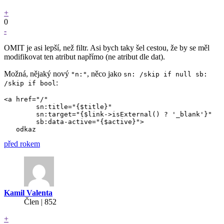
+
0
-
OMIT je asi lepší, než filtr. Asi bych taky šel cestou, že by se měl
modifikovat ten atribut napřímo (ne atribut dle dat).
Možná, nějaký nový
, něco jako
"n:"
sn: /skip if null sb:
:
/skip if bool
<a href="/"

	sn:title="{$title}"

	sn:target="{$link->isExternal() ? '_blank'}"

	sb:data-active="{$active}">

před rokem
Kamil Valenta
Člen | 852
+