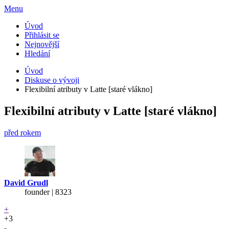
Menu
Úvod
Přihlásit se
Nejnovější
Hledání
Úvod
Diskuse o vývoji
Flexibilní atributy v Latte [staré vlákno]
Flexibilní atributy v Latte [staré vlákno]
před rokem
David Grudl
founder | 8323
+
+3
-