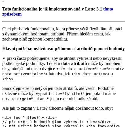
Tato funkcionalita je již implementovaná v Latte 3.1
tímto
způsobem
Chci představit funkcionalitu, která přinese větší flexibilitu při práci
s dynamickými hodnotami atributů. Přitom hledám cestu, jak
zachovat plně zpětnou kompatibilitu.
Hlavní potřeba: ovlivňovat přítomnost atributů pomocí hodnoty
V praxi často potřebujeme, aby se atribut vykreslil nebo nevykreslil
podle nějaké podmínky. Třeba u
data-atributů
může být mnohem
elegantnější mít místo dvojice
a
<div data-active="true">
<div
tuto dvojici:
a
data-active="false">
<div data-active>
.
<div>
Samozřejmě se to netýká jen data-atributů, ale všech. Podobně
užitečné může být vypsat
jen pokud máme
title="{$title}"
obsah,
jen u externích odkazů atd.
target="_blank"
Ale jak to zapsat v Latte? Chceme nějak dosáhnout toho, aby:
<div foo="{$foo}"></div>

// při určité hodnotě $foo vykreslí: <div></div>

// při určité hodnotě $foo vykreslí: <div foo></div>
