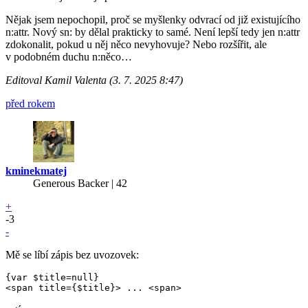
Nějak jsem nepochopil, proč se myšlenky odvrací od již existujícího
n:attr. Nový sn: by dělal prakticky to samé. Není lepší tedy jen n:attr
zdokonalit, pokud u něj něco nevyhovuje? Nebo rozšířit, ale
v podobném duchu n:něco…
Editoval Kamil Valenta (3. 7. 2025 8:47)
před rokem
kminekmatej
Generous Backer
| 42
+
-3
-
Mě se líbí zápis bez uvozovek:
{var $title=null}
