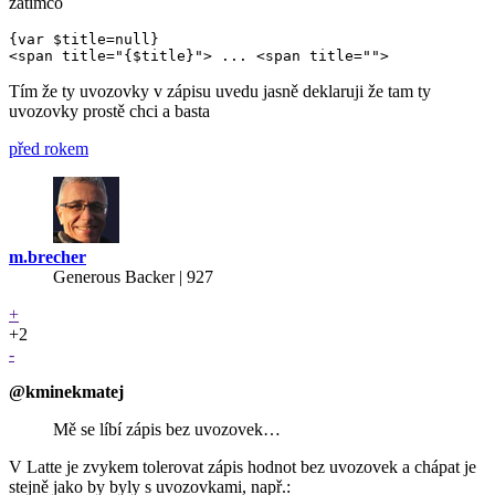
zatímco
{var $title=null}

Tím že ty uvozovky v zápisu uvedu jasně deklaruji že tam ty
uvozovky prostě chci a basta
před rokem
m.brecher
Generous Backer
| 927
+
+2
-
@kminekmatej
Mě se líbí zápis bez uvozovek…
V Latte je zvykem tolerovat zápis hodnot bez uvozovek a chápat je
stejně jako by byly s uvozovkami, např.: