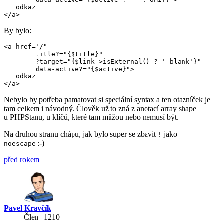
   odkaz

By bylo:
<a href="/"

	title?="{$title}"

	?target="{$link->isExternal() ? '_blank'}"

	data-active?="{$active}">

   odkaz

Nebylo by potřeba pamatovat si speciální syntax a ten otazníček je
tam celkem i návodný. Člověk už to zná z anotací array shape
u PHPStanu, u klíčů, které tam můžou nebo nemusí být.
Na druhou stranu chápu, jak bylo super se zbavit
jako
!
:-)
noescape
před rokem
Pavel Kravčík
Člen | 1210