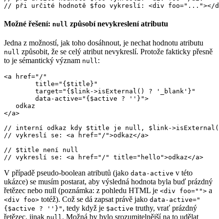
Možné řešení:
způsobí nevykreslení atributu
null
Jedna z možností, jak toho dosáhnout, je nechat hodnotu atributu
způsobit, že se celý atribut nevykreslí. Protože fakticky přesně
null
to je sémantický význam
:
null
<a href="/"

	title="{$title}"

	target="{$link->isExternal() ? '_blank'}"

	data-active="{$active ? ''}">

   odkaz

</a>

// interní odkaz kdy $title je null, $link->isExternal(
// vykreslí se: <a href="/">odkaz</a>

// $title není null

V případě pseudo-boolean atributů (jako
v této
data-active
ukázce) se musím postarat, aby výsledná hodnota byla buď prázdný
řetězec nebo null (poznámka: z pohledu HTML je
a
<div foo="">
totéž). Což se dá zapsat právě jako
<div foo>
data-active="
, tedy když je
truthy, vrať prázdný
{$active ? ''}"
$active
řetězec, jinak
. Možná by bylo srozumitelnější na to udělat
null