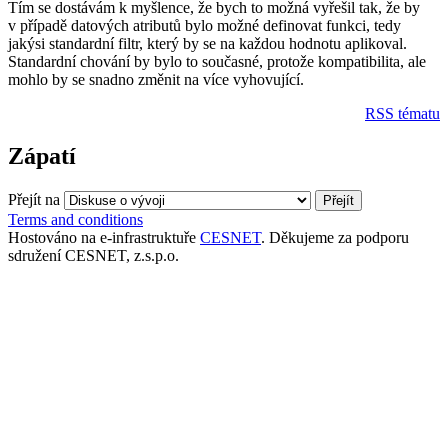
Tím se dostávám k myšlence, že bych to možná vyřešil tak, že by
v případě datových atributů bylo možné definovat funkci, tedy
jakýsi standardní filtr, který by se na každou hodnotu aplikoval.
Standardní chování by bylo to současné, protože kompatibilita, ale
mohlo by se snadno změnit na více vyhovující.
RSS tématu
Zápatí
Přejít na
Terms and conditions
Hostováno na e-infrastruktuře
CESNET
. Děkujeme za podporu
sdružení CESNET, z.s.p.o.