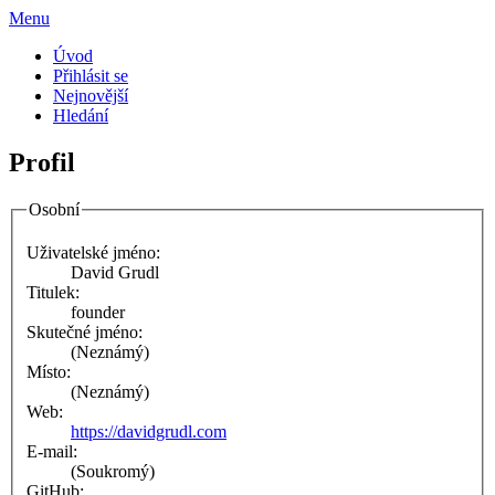
Menu
Úvod
Přihlásit se
Nejnovější
Hledání
Profil
Osobní
Uživatelské jméno:
David Grudl
Titulek:
founder
Skutečné jméno:
(Neznámý)
Místo:
(Neznámý)
Web:
https://davidgrudl.com
E-mail:
(Soukromý)
GitHub: