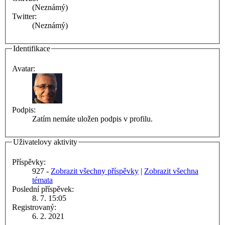
(Neznámý)
Twitter:
(Neznámý)
Identifikace
Avatar:
Podpis:
Zatím nemáte uložen podpis v profilu.
Uživatelovy aktivity
Příspěvky:
927 -
Zobrazit všechny příspěvky
|
Zobrazit všechna
témata
Poslední příspěvek:
8. 7. 15:05
Registrovaný:
6. 2. 2021