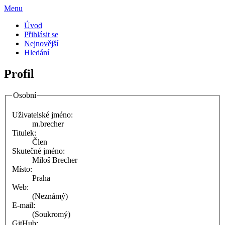
Menu
Úvod
Přihlásit se
Nejnovější
Hledání
Profil
Osobní
Uživatelské jméno:
m.brecher
Titulek:
Člen
Skutečné jméno:
Miloš Brecher
Místo:
Praha
Web:
(Neznámý)
E-mail:
(Soukromý)
GitHub: