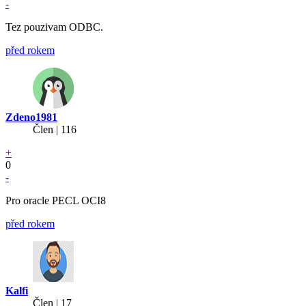
-
Tez pouzivam ODBC.
před rokem
Zdeno1981
Člen | 116
+
0
-
Pro oracle PECL OCI8
před rokem
Kalfi
Člen | 17