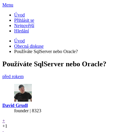
Menu
Úvod
Přihlásit se
Nejnovější
Hledání
Úvod
Obecná diskuse
Používáte SqlServer nebo Oracle?
Používáte SqlServer nebo Oracle?
před rokem
David Grudl
founder | 8323
+
+1
-