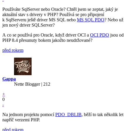
Používáte SqlServer nebo Oracle? Chtěl jsem se zeptat, jaký je
aktuální stav s drivery v PHP? Používá se pro připojení
k SqlServeru ještě driver MS SQL nebo
MS SQL PDO
? Nebo už
jen nový driver SQLServer?
A co se používá pro Oracle, když driver OCI a
OCI PDO
jsou od
PHP 8.4 přesunuty bokem jakožto neudržované?
před rokem
Gappa
Nette Blogger | 212
+
0
-
Na jednom projektu pomocí
PDO_DBLIB
, běží to tak několik let
napříč verzemi PHP.
před rokem