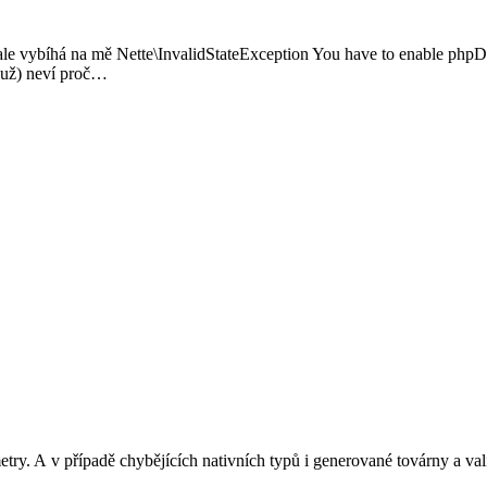
. ale vybíhá na mě Nette\InvalidStateException You have to enable ph
(už) neví proč…
etry. A v případě chybějících nativních typů i generované továrny a va