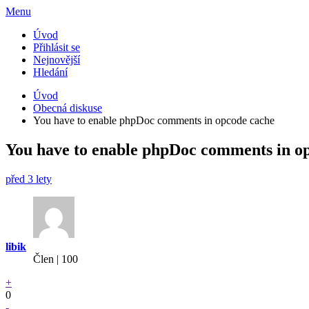
Menu
Úvod
Přihlásit se
Nejnovější
Hledání
Úvod
Obecná diskuse
You have to enable phpDoc comments in opcode cache
You have to enable phpDoc comments in o
před 3 lety
libik
Člen | 100
+
0
-