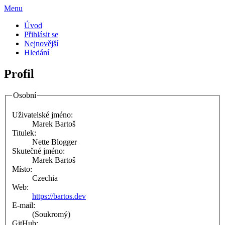
Menu
Úvod
Přihlásit se
Nejnovější
Hledání
Profil
Osobní
Uživatelské jméno:
Marek Bartoš
Titulek:
Nette Blogger
Skutečné jméno:
Marek Bartoš
Místo:
Czechia
Web:
https://bartos.dev
E-mail:
(Soukromý)
GitHub: