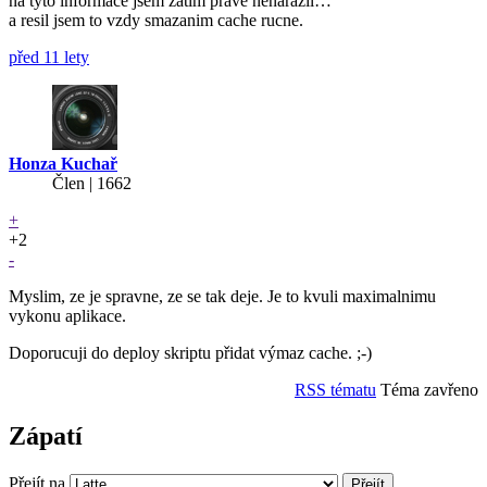
na tyto informace jsem zatim prave nenarazil…
a resil jsem to vzdy smazanim cache rucne.
před 11 lety
Honza Kuchař
Člen | 1662
+
+2
-
Myslim, ze je spravne, ze se tak deje. Je to kvuli maximalnimu
vykonu aplikace.
Doporucuji do deploy skriptu přidat výmaz cache. ;-)
RSS tématu
Téma zavřeno
Zápatí
Přejít na