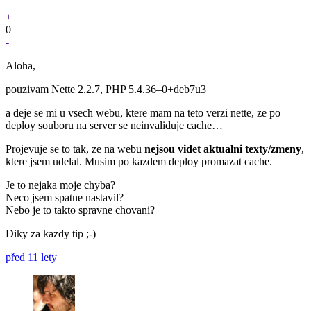
+
0
-
Aloha,
pouzivam Nette 2.2.7, PHP 5.4.36–0+deb7u3
a deje se mi u vsech webu, ktere mam na teto verzi nette, ze po
deploy souboru na server se neinvaliduje cache…
Projevuje se to tak, ze na webu
nejsou videt aktualni texty/zmeny
,
ktere jsem udelal. Musim po kazdem deploy promazat cache.
Je to nejaka moje chyba?
Neco jsem spatne nastavil?
Nebo je to takto spravne chovani?
Diky za kazdy tip ;-)
před 11 lety