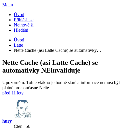
Menu
Úvod
Přihlásit se
Nejnovější
Hledání
Úvod
Latte
Nette Cache (asi Latte Cache) se automativky…
Nette Cache (asi Latte Cache) se
automativky NEinvaliduje
Upozornění: Tohle vlákno je hodně staré a informace nemusí být
platné pro současné Nette.
před 11 lety
hury
Člen | 56