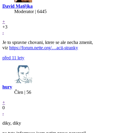
David Matějka
Moderator | 6445
+
+3
-
Je to spravne chovani, ktere se ale necha zmenit,
viz
https://forum.nette.org/…acii-stranky
před 11 lety
hury
Člen | 56
+
0
-
diky, diky