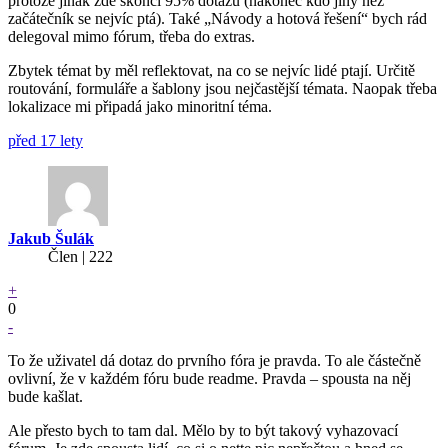
protože jinak zde skončí 95% dotazů (nakonec kdo jiný než
začátečník se nejvíc ptá). Také „Návody a hotová řešení“ bych rád
delegoval mimo fórum, třeba do extras.
Zbytek témat by měl reflektovat, na co se nejvíc lidé ptají. Určitě
routování, formuláře a šablony jsou nejčastější témata. Naopak třeba
lokalizace mi připadá jako minoritní téma.
před 17 lety
Jakub Šulák
Člen | 222
+
0
-
To že uživatel dá dotaz do prvního fóra je pravda. To ale částečně
ovlivní, že v každém fóru bude readme. Pravda – spousta na něj
bude kašlat.
Ale přesto bych to tam dal. Mělo by to být takový vyhazovací