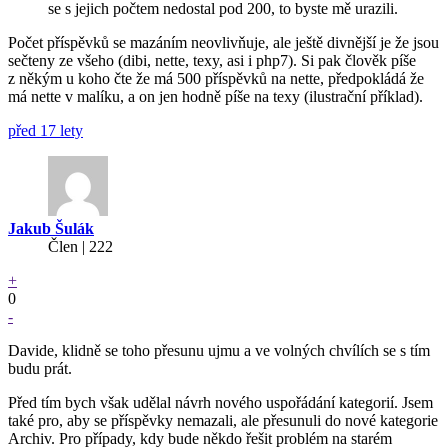
se s jejich počtem nedostal pod 200, to byste mě urazili.
Počet příspěvků se mazáním neovlivňuje, ale ještě divnější je že jsou
sečteny ze všeho (dibi, nette, texy, asi i php7). Si pak člověk píše
z někým u koho čte že má 500 příspěvků na nette, předpokládá že
má nette v malíku, a on jen hodně píše na texy (ilustrační příklad).
před 17 lety
Jakub Šulák
Člen | 222
+
0
-
Davide, klidně se toho přesunu ujmu a ve volných chvílích se s tím
budu prát.
Před tím bych však udělal návrh nového uspořádání kategorií. Jsem
také pro, aby se příspěvky nemazali, ale přesunuli do nové kategorie
Archiv. Pro případy, kdy bude někdo řešit problém na starém