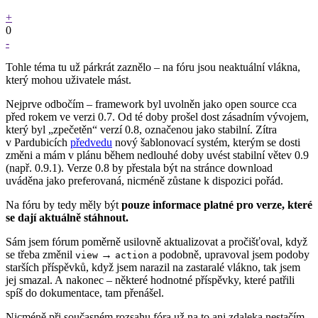
+
0
-
Tohle téma tu už párkrát zaznělo – na fóru jsou neaktuální vlákna,
který mohou uživatele mást.
Nejprve odbočím – framework byl uvolněn jako open source cca
před rokem ve verzi 0.7. Od té doby prošel dost zásadním vývojem,
který byl „zpečetěn“ verzí 0.8, označenou jako stabilní. Zítra
v Pardubicích
předvedu
nový šablonovací systém, kterým se dosti
změni a mám v plánu během nedlouhé doby uvést stabilní větev 0.9
(např. 0.9.1). Verze 0.8 by přestala být na stránce download
uváděna jako preferovaná, nicméně zůstane k dispozici pořád.
Na fóru by tedy měly být
pouze informace platné pro verze, které
se dají aktuálně stáhnout.
Sám jsem fórum poměrně usilovně aktualizovat a pročišťoval, když
se třeba změnil
→
a podobně, upravoval jsem podoby
view
action
starších příspěvků, když jsem narazil na zastaralé vlákno, tak jsem
jej smazal. A nakonec – některé hodnotné příspěvky, které patřili
spíš do dokumentace, tam přenášel.
Nicméně při současném rozsahu fóra už na to ani zdaleka nestačím.