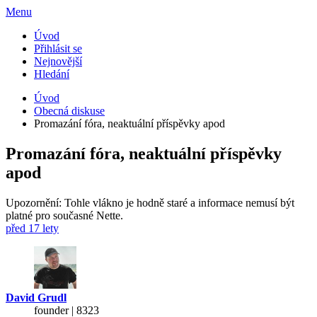
Menu
Úvod
Přihlásit se
Nejnovější
Hledání
Úvod
Obecná diskuse
Promazání fóra, neaktuální příspěvky apod
Promazání fóra, neaktuální příspěvky
apod
Upozornění: Tohle vlákno je hodně staré a informace nemusí být
platné pro současné Nette.
před 17 lety
David Grudl
founder | 8323