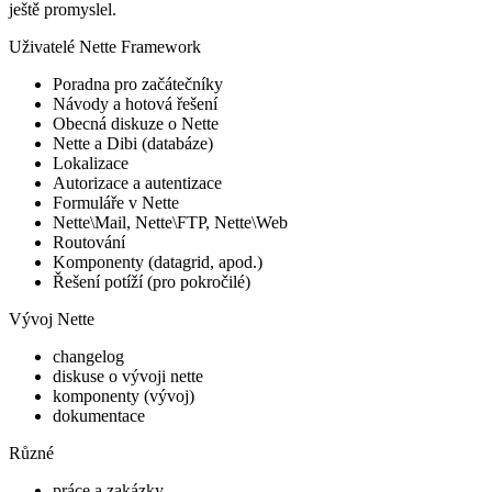
ještě promyslel.
Uživatelé Nette Framework
Poradna pro začátečníky
Návody a hotová řešení
Obecná diskuze o Nette
Nette a Dibi (databáze)
Lokalizace
Autorizace a autentizace
Formuláře v Nette
Nette\Mail, Nette\FTP, Nette\Web
Routování
Komponenty (datagrid, apod.)
Řešení potíží (pro pokročilé)
Vývoj Nette
changelog
diskuse o vývoji nette
komponenty (vývoj)
dokumentace
Různé
práce a zakázky