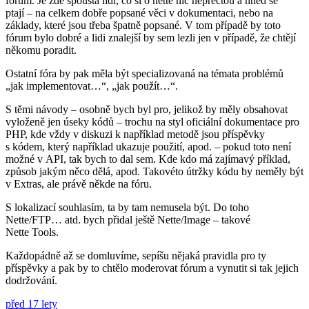
fórum. Je zde spousta lidí, co si o nette nic nepřečtou a hned se
ptají – na celkem dobře popsané věci v dokumentaci, nebo na
základy, které jsou třeba špatně popsané. V tom případě by toto
fórum bylo dobré a lidi znalejší by sem lezli jen v případě, že chtějí
někomu poradit.
Ostatní fóra by pak měla být specializovaná na témata problémů
„jak implementovat…“, „jak použít…“.
S těmi návody – osobně bych byl pro, jelikož by měly obsahovat
vyloženě jen úseky kódů – trochu na styl oficiální dokumentace pro
PHP, kde vždy v diskuzi k například metodě jsou příspěvky
s kódem, který například ukazuje použití, apod. – pokud toto není
možné v API, tak bych to dal sem. Kde kdo má zajímavý příklad,
způsob jakým něco dělá, apod. Takovéto útržky kódu by neměly být
v Extras, ale právě někde na fóru.
S lokalizací souhlasím, ta by tam nemusela být. Do toho
Nette/FTP… atd. bych přidal ještě Nette/Image – takové
Nette Tools.
Každopádně až se domluvíme, sepíšu nějaká pravidla pro ty
příspěvky a pak by to chtělo moderovat fórum a vynutit si tak jejich
dodržování.
před 17 lety