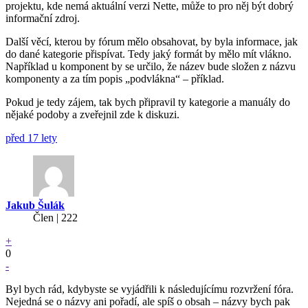
projektu, kde nemá aktuální verzi Nette, může to pro něj být dobrý
informační zdroj.
Další věcí, kterou by fórum mělo obsahovat, by byla informace, jak
do dané kategorie přispívat. Tedy jaký formát by mělo mít vlákno.
Například u komponent by se určilo, že název bude složen z názvu
komponenty a za tím popis „podvlákna“ – příklad.
Pokud je tedy zájem, tak bych připravil ty kategorie a manuály do
nějaké podoby a zveřejnil zde k diskuzi.
před 17 lety
Jakub Šulák
Člen | 222
+
0
-
Byl bych rád, kdybyste se vyjádřili k následujícímu rozvržení fóra.
Nejedná se o názvy ani pořadí, ale spíš o obsah – názvy bych pak