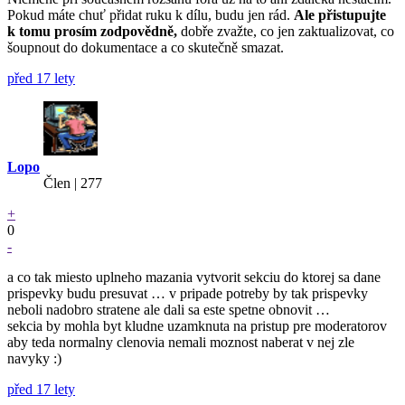
Pokud máte chuť přidat ruku k dílu, budu jen rád.
Ale přistupujte
k tomu prosím zodpovědně,
dobře zvažte, co jen zaktualizovat, co
šoupnout do dokumentace a co skutečně smazat.
před 17 lety
Lopo
Člen | 277
+
0
-
a co tak miesto uplneho mazania vytvorit sekciu do ktorej sa dane
prispevky budu presuvat … v pripade potreby by tak prispevky
neboli nadobro stratene ale dali sa este spetne obnovit …
sekcia by mohla byt kludne uzamknuta na pristup pre moderatorov
aby teda normalny clenovia nemali moznost naberat v nej zle
navyky :)
před 17 lety