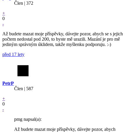
Člen | 372
+
0
-
Až budete mazat moje příspěvky, dávejte pozor, abych se s jejich
počtem nedostal pod 200, to byste mě urazili. Mazání je pro mě
jediným správným úklidem, takže myšlenku podporuju. :-)
před 17 lety
PetrP
Člen | 587
+
0
-
pmg napsal(a):
Až budete mazat moje příspěvky, dávejte pozor, abych