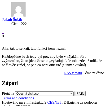
Jakub Šulák
Člen | 222
+
0
-
Aha, tak to se kaji, tuto funkci jsem neznal.
Každopádně bych tedy byl pro, aby bylo v nějakém fóru
zvýrazněno, že to jde a že se to „vyžaduje“. Je toho zde už tolik, že
se člověk ztrácí, co je a co není důležité (a taky aktuální).
RSS tématu
Téma zavřeno
Zápatí
Přejít na
Terms and conditions
Hostováno na e-infrastruktuře
CESNET
. Děkujeme za podporu