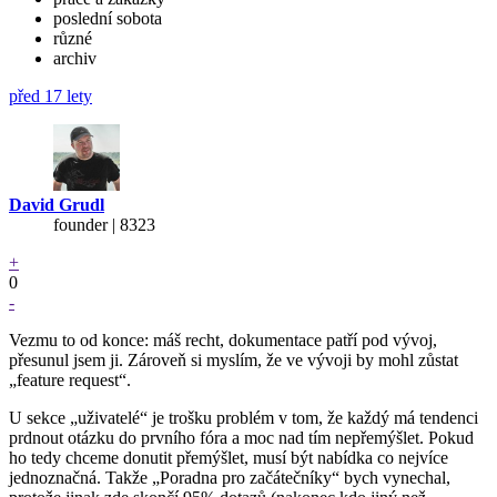
poslední sobota
různé
archiv
před 17 lety
David Grudl
founder | 8323
+
0
-
Vezmu to od konce: máš recht, dokumentace patří pod vývoj,
přesunul jsem ji. Zároveň si myslím, že ve vývoji by mohl zůstat
„feature request“.
U sekce „uživatelé“ je trošku problém v tom, že každý má tendenci
prdnout otázku do prvního fóra a moc nad tím nepřemýšlet. Pokud
ho tedy chceme donutit přemýšlet, musí být nabídka co nejvíce
jednoznačná. Takže „Poradna pro začátečníky“ bych vynechal,