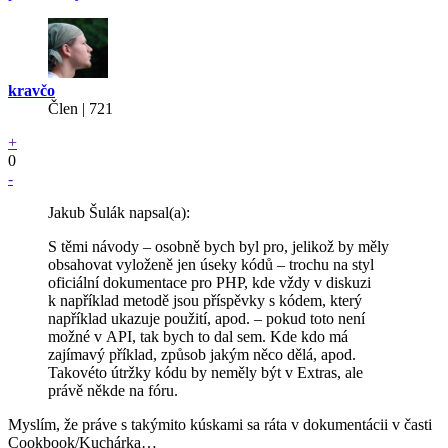
kravčo
Člen | 721
+
0
-
Jakub Šulák napsal(a):
S těmi návody – osobně bych byl pro, jelikož by měly
obsahovat vyloženě jen úseky kódů – trochu na styl
oficiální dokumentace pro PHP, kde vždy v diskuzi
k například metodě jsou příspěvky s kódem, který
například ukazuje použití, apod. – pokud toto není
možné v API, tak bych to dal sem. Kde kdo má
zajímavý příklad, způsob jakým něco dělá, apod.
Takovéto útržky kódu by neměly být v Extras, ale
právě někde na fóru.
Myslím, že práve s takýmito kúskami sa ráta v dokumentácii v časti
Cookbook/Kuchárka…