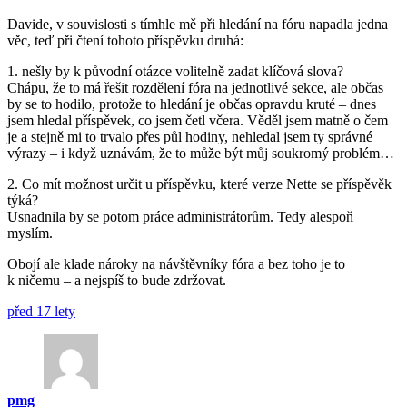
Davide, v souvislosti s tímhle mě při hledání na fóru napadla jedna
věc, teď při čtení tohoto příspěvku druhá:
1. nešly by k původní otázce volitelně zadat klíčová slova?
Chápu, že to má řešit rozdělení fóra na jednotlivé sekce, ale občas
by se to hodilo, protože to hledání je občas opravdu kruté – dnes
jsem hledal příspěvek, co jsem četl včera. Věděl jsem matně o čem
je a stejně mi to trvalo přes půl hodiny, nehledal jsem ty správné
výrazy – i když uznávám, že to může být můj soukromý problém…
2. Co mít možnost určit u příspěvku, které verze Nette se příspěvěk
týká?
Usnadnila by se potom práce administrátorům. Tedy alespoň
myslím.
Obojí ale klade nároky na návštěvníky fóra a bez toho je to
k ničemu – a nejspíš to bude zdržovat.
před 17 lety
pmg