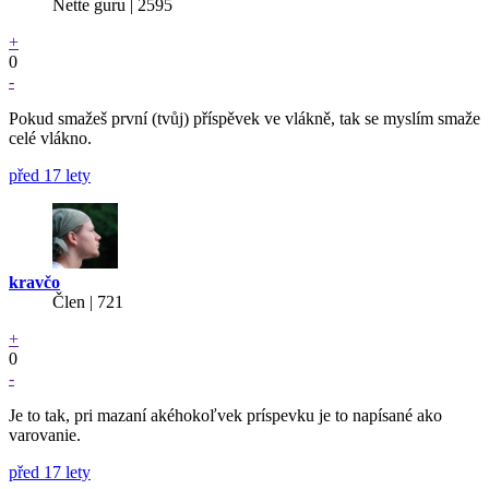
Nette guru | 2595
+
0
-
Pokud smažeš první (tvůj) příspěvek ve vlákně, tak se myslím smaže
celé vlákno.
před 17 lety
kravčo
Člen | 721
+
0
-
Je to tak, pri mazaní akéhokoľvek príspevku je to napísané ako
varovanie.
před 17 lety