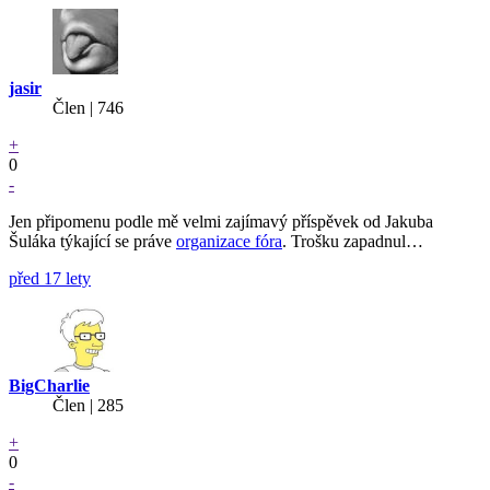
jasir
Člen | 746
+
0
-
Jen připomenu podle mě velmi zajímavý příspěvek od Jakuba
Šuláka týkající se práve
organizace fóra
. Trošku zapadnul…
před 17 lety
BigCharlie
Člen | 285
+
0
-