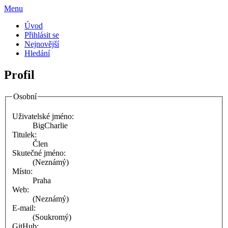
Menu
Úvod
Přihlásit se
Nejnovější
Hledání
Profil
Osobní
Uživatelské jméno:
BigCharlie
Titulek:
Člen
Skutečné jméno:
(Neznámý)
Místo:
Praha
Web:
(Neznámý)
E-mail:
(Soukromý)
GitHub: