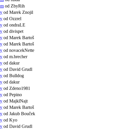
em
od ZbyRih
ty
od Marek Znojil
ty
od Ozzrel
ty
od ondraLE
ty
od divispet
ty
od Marek Bartoš
ty
od Marek Bartoš
ty
od novacekNette
ty
od m.brecher
ty
od dakur
ty
od David Grudl
ty
od Bulldog
ty
od dakur
ty
od Zdeno1981
ty
od Pepino
ty
od MajklNajt
ty
od Marek Bartoš
ty
od Jakub Bouček
ty
od Kyo
ty
od David Grudl