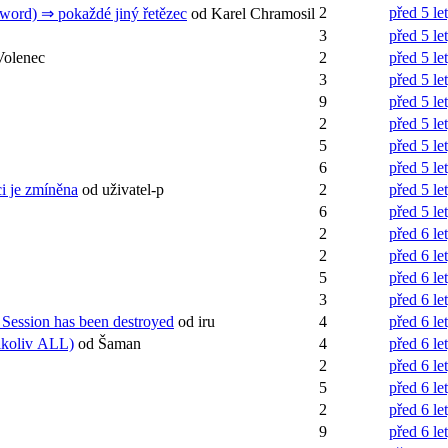
2
před 5 le
ord) ⇒ pokaždé jiný řetězec
od Karel Chramosil
3
před 5 le
Volenec
2
před 5 le
3
před 5 le
9
před 5 le
2
před 5 le
5
před 5 le
6
před 5 le
i je zmíněna
od uživatel-p
2
před 5 le
6
před 5 le
2
před 6 le
2
před 6 le
5
před 6 le
3
před 6 le
. Session has been destroyed
od iru
4
před 6 le
nikoliv ALL)
od Šaman
4
před 6 le
2
před 6 le
5
před 6 le
2
před 6 le
9
před 6 le