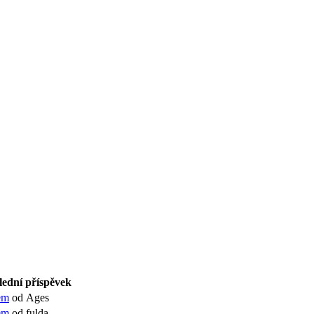
lední příspěvek
em
od Ages
em
od fulda