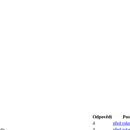
Odpovědi
Pos
4
před rok
lda
4
před rok