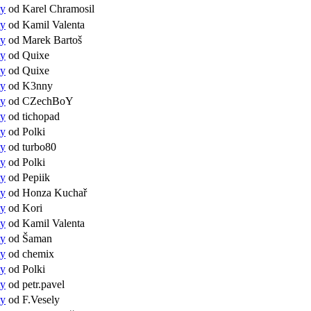
ty
od Karel Chramosil
ty
od Kamil Valenta
ty
od Marek Bartoš
ty
od Quixe
ty
od Quixe
ty
od K3nny
ty
od CZechBoY
ty
od tichopad
ty
od Polki
ty
od turbo80
ty
od Polki
ty
od Pepiik
ty
od Honza Kuchař
ty
od Kori
ty
od Kamil Valenta
ty
od Šaman
ty
od chemix
ty
od Polki
ty
od petr.pavel
ty
od F.Vesely