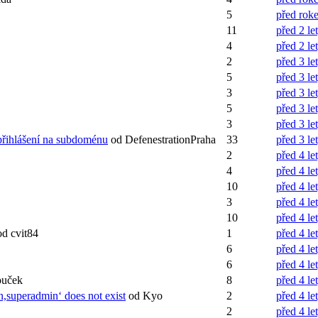
5
před rok
11
před 2 le
4
před 2 le
2
před 3 le
5
před 3 le
3
před 3 le
5
před 3 le
3
před 3 le
řihlášení na subdoménu
od DefenestrationPraha
33
před 3 le
2
před 4 le
4
před 4 le
10
před 4 le
3
před 4 le
10
před 4 le
od cvit84
1
před 4 le
6
před 4 le
6
před 4 le
ouček
8
před 4 le
n,superadmin‘ does not exist
od Kyo
2
před 4 le
2
před 4 le