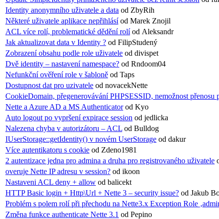
Identity anonymního uživatele a data
od ZbyRih
Některé uživatele aplikace nepřihlásí
od Marek Znojil
ACL více rolí, problematické dědění rolí
od Aleksandr
Jak aktualizovat data v Identity ?
od FilipStudený
Zobrazení obsahu podle role uživatele
od divispet
Dvě identity – nastavení namespace?
od Rndoom04
Nefunkční ověření role v šabloně
od Taps
Dostupnost dat pro uzivatele
od novacekNette
CookieDomain, přegenerovávání PHPSESSID, nemožnost přenosu p
Nette a Azure AD a MS Authenticator
od Kyo
Auto logout po vypršení expirace session
od jedlicka
Nalezena chyba v autorizátoru – ACL
od Bulldog
IUserStorage::getIdentity() v novém UserStorage
od dakur
Více autentikatoru s cookie
od Zdeno1981
2 autentizace jedna pro admina a druha pro registrovaného uživatele
overuje Nette IP adresu v session?
od ikoon
Nastaveni ACL deny + allow
od balicekt
HTTP Basic login + Http\Url + Nette 3 – security issue?
od Jakub B
Problém s polem rolí při přechodu na Nette3.x Exception Role ‚admi
Změna funkce authenticate Nette 3.1
od Pepino