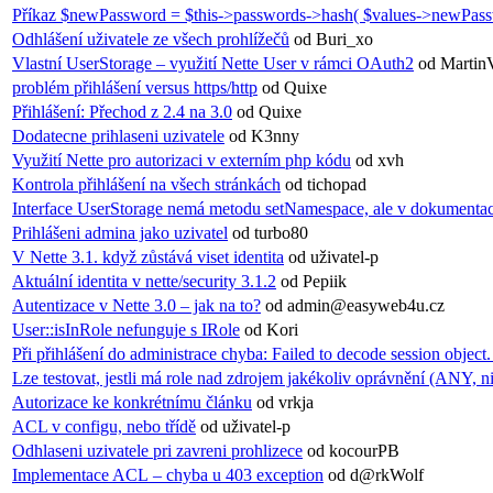
Příkaz $newPassword = $this->passwords->hash( $values->newPassw
Odhlášení uživatele ze všech prohlížečů
od Buri_xo
Vlastní UserStorage – využití Nette User v rámci OAuth2
od Martin
problém přihlášení versus https/http
od Quixe
Přihlášení: Přechod z 2.4 na 3.0
od Quixe
Dodatecne prihlaseni uzivatele
od K3nny
Využití Nette pro autorizaci v externím php kódu
od xvh
Kontrola přihlášení na všech stránkách
od tichopad
Interface UserStorage nemá metodu setNamespace, ale v dokumentac
Prihlášeni admina jako uzivatel
od turbo80
V Nette 3.1. když zůstává viset identita
od uživatel-p
Aktuální identita v nette/security 3.1.2
od Pepiik
Autentizace v Nette 3.0 – jak na to?
od admin@easyweb4u.cz
User::isInRole nefunguje s IRole
od Kori
Při přihlášení do administrace chyba: Failed to decode session object
Lze testovat, jestli má role nad zdrojem jakékoliv oprávnění (ANY, 
Autorizace ke konkrétnímu článku
od vrkja
ACL v configu, nebo třídě
od uživatel-p
Odhlaseni uzivatele pri zavreni prohlizece
od kocourPB
Implementace ACL – chyba u 403 exception
od d@rkWolf