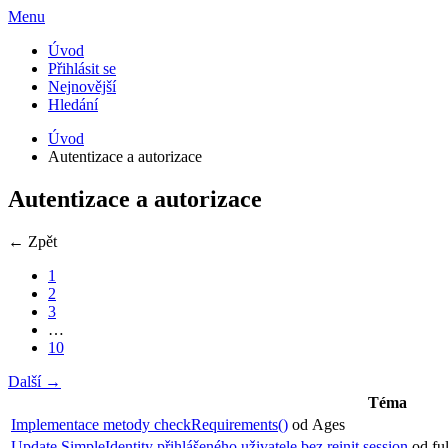
Menu
Úvod
Přihlásit se
Nejnovější
Hledání
Úvod
Autentizace a autorizace
Autentizace a autorizace
← Zpět
1
2
3
…
10
Další →
Téma
Implementace metody checkRequirements()
od Ages
Update SimpleIdentity přihlášeného uživatele bez reinit session
od fu