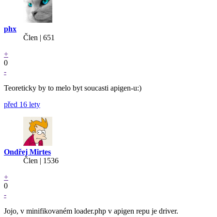
phx
Člen | 651
+
0
-
Teoreticky by to melo byt soucasti apigen-u:)
před 16 lety
Ondřej Mirtes
Člen | 1536
+
0
-
Jojo, v minifikovaném loader.php v apigen repu je driver.