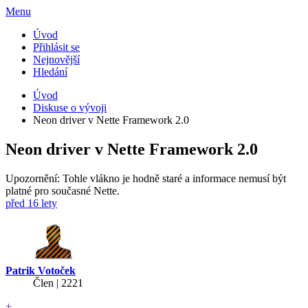
Menu
Úvod
Přihlásit se
Nejnovější
Hledání
Úvod
Diskuse o vývoji
Neon driver v Nette Framework 2.0
Neon driver v Nette Framework 2.0
Upozornění: Tohle vlákno je hodně staré a informace nemusí být
platné pro současné Nette.
před 16 lety
Patrik Votoček
Člen | 2221
+