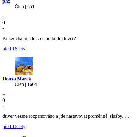
phx
Člen | 651
+
0
-
Parser chapu, ale k cemu bude driver?
před 16 lety
Honza Marek
Člen | 1664
+
0
-
driver vezme rozparsováno a jde nastavovat proměnné, služby, …
před 16 lety