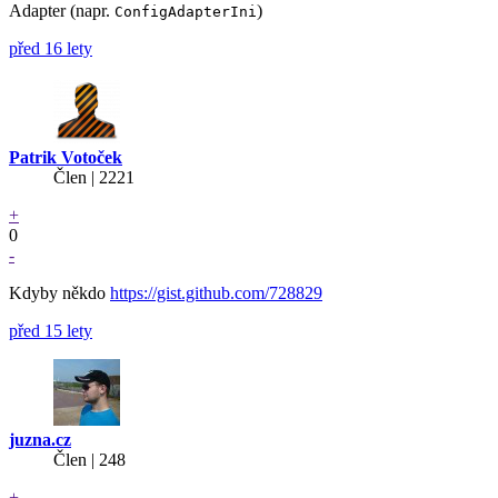
Adapter (napr.
)
ConfigAdapterIni
před 16 lety
Patrik Votoček
Člen | 2221
+
0
-
Kdyby někdo
https://gist.github.com/728829
před 15 lety
juzna.cz
Člen | 248
+