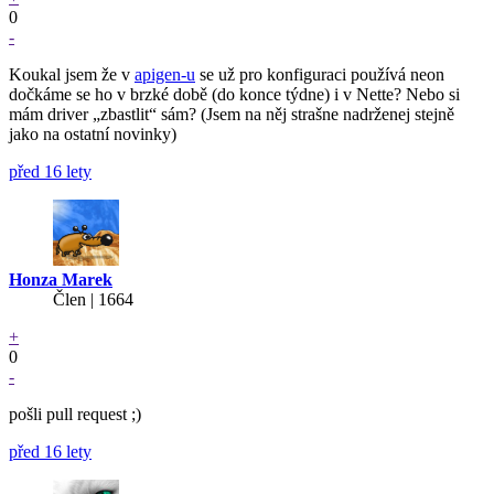
0
-
Koukal jsem že v
apigen-u
se už pro konfiguraci používá neon
dočkáme se ho v brzké době (do konce týdne) i v Nette? Nebo si
mám driver „zbastlit“ sám? (Jsem na něj strašne nadrženej stejně
jako na ostatní novinky)
před 16 lety
Honza Marek
Člen | 1664
+
0
-
pošli pull request ;)
před 16 lety