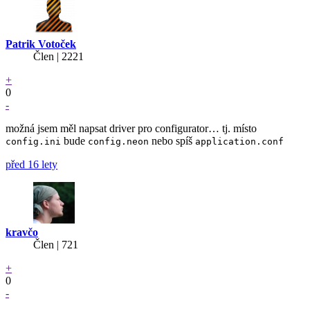
Patrik Votoček
Člen | 2221
+
0
-
možná jsem měl napsat driver pro configurator… tj. místo
bude
nebo spíš
config.ini
config.neon
application.conf
před 16 lety
kravčo
Člen | 721
+
0
-