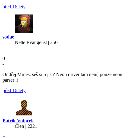
před 16 lety
sodae
Nette Evangelist | 250
+
0
-
Ondřej Mirtes: seš si ji jist? Neon driver tam není, pouze neon
parser ;)
před 16 lety
Patrik Votoček
Člen | 2221
+