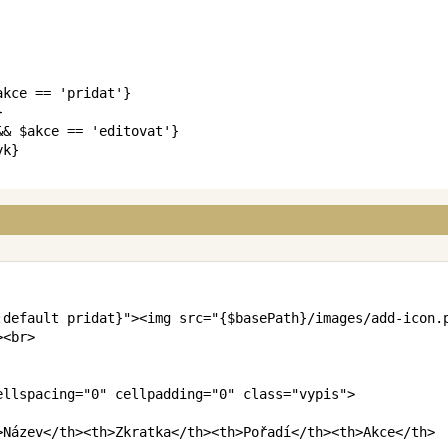
akce
==
'pridat'
}
}
&&
$akce
==
'editovat'
}
yk
}
:
default
 pridat
}
"
>
<
img
src
=
"
{
$basePath
}
/images/add-icon.
>
<
br
>
ellspacing
=
"
0
"
cellpadding
=
"
0
"
class
=
"
vypis
"
>
>
Název
</
th
>
<
th
>
Zkratka
</
th
>
<
th
>
Pořadí
</
th
>
<
th
>
Akce
</
th
>