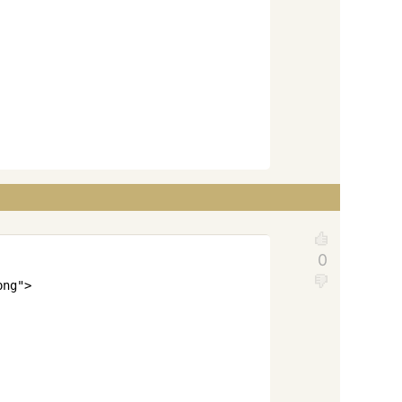
Copy
png
"
>