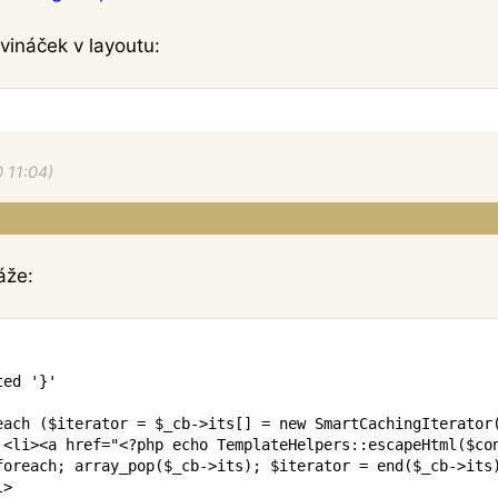
vináček v layoutu:
0 11:04)
áže:
ed '}'

each ($iterator = $_cb->its[] = new SmartCachingIterator
 
<
li
>
<
a
href
=
"
<?php echo TemplateHelpers::escapeHtml($co
foreach; array_pop($_cb->its); $iterator = end($_cb->its
l
>