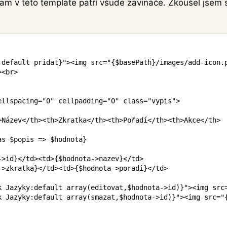
kam v této template patří všude zavináče. Zkoušel jsem 
:
default
 pridat
}
"
>
<
img
src
=
"
{
$basePath
}
/images/add-icon.
>
<
br
>
ellspacing
=
"
0
"
cellpadding
=
"
0
"
class
=
"
vypis
"
>
>
Název
</
th
>
<
th
>
Zkratka
</
th
>
<
th
>
Pořadí
</
th
>
<
th
>
Akce
</
th
>
as
$popis
=>
$hodnota
}
->
id
}
</
td
>
<
td
>
{
$hodnota
->
nazev
}
</
td
>
->
zkratka
}
</
td
>
<
td
>
{
$hodnota
->
poradi
}
</
td
>
k
Jazyky
:
default
array
(
editovat
,
$hodnota
->
id
)
}
"
>
<
img
src
k
Jazyky
:
default
array
(
smazat
,
$hodnota
->
id
)
}
"
>
<
img
src
=
"