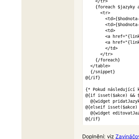
</
tr
>
{
foreach
$jazyky
<
tr
>
<
td
>
{
$hodnota
<
td
>
{
$hodnota
<
td
>
<
a
href
=
"
{
lin
<
a
href
=
"
{
lin
</
td
>
</
tr
>
{/
foreach
}
</
table
>
{/
snippet
}
@
{/
if
}
{* Pokud následující 
@
{
if
isset
(
$akce
)
&&
  @
{
widget
pridatJazy
@
{
elseif
isset
(
$akce
)
  @
{
widget
editovatJa
@
{/
if
}
Doplnění: viz
Zavináčo