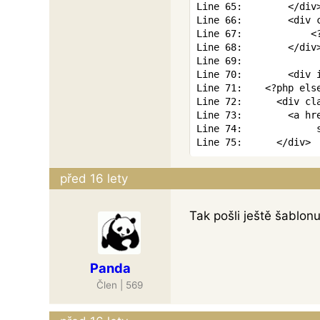
Line 65:        
</
div
Line 66:        
<
div
Line 67:            
<
Line 68:        
</
div
Line 69:

Line 70:        
<
div
Line 71:    
<?php els
Line 72:      
<
div
cl
Line 73:        
<
a
hr
Line
74:
Line 75:      
</
div
>
před 16 lety
Tak pošli ještě šablonu
Panda
Člen | 569