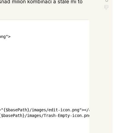
snad milion kombinací a stále mi to
Copy
png
"
>
=
"
{
$basePath
}
/images/edit-icon.png
"
>
</
a
>
{
$basePath
}
/images/Trash-Empty-icon.png
"
>
</
a
>