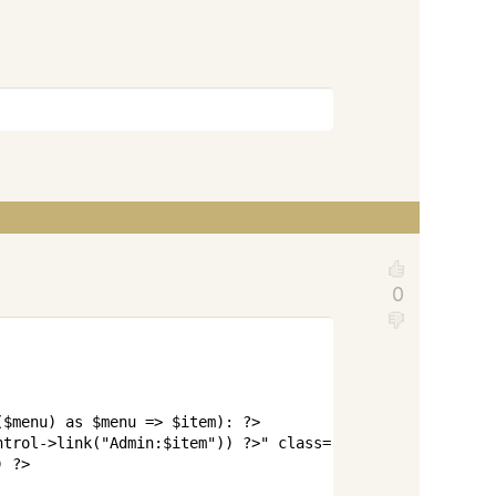
Copy
Copy
($menu) as $menu => $item): ?>
ntrol->link(
"
Admin:
$item"))
?
>
" class="ajax">
<?php echo 
) ?>