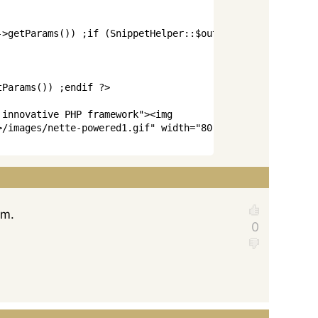
->getParams()) ;if (SnippetHelper::$outputAllowed) { ?>
tParams()) ;endif ?>
 innovative PHP framework
"
>
<
img
>/images/nette-powered1.gif
"
width
=
"
80
"
height
=
"
15
"
alt
=
ěm.