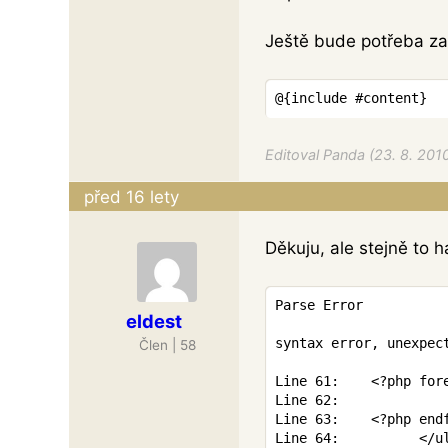
Ještě bude potřeba za
@
{
include
#content
}
Editoval Panda (23. 8. 201
před 16 lety
Děkuju, ale stejně to h
Parse Error

eldest
syntax error, unexpect
Člen | 58
Line 61:    
<?php for
Line 62:             
Line 63:    
<?php end
Line 64:          
</
u