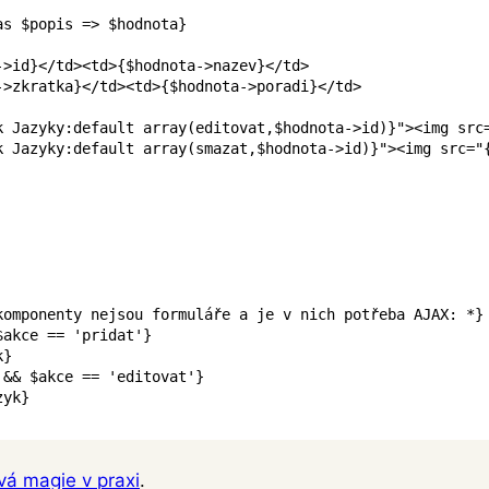
as
$popis
=>
$hodnota
}
->
id
}
</
td
>
<
td
>
{
$hodnota
->
nazev
}
</
td
>
->
zkratka
}
</
td
>
<
td
>
{
$hodnota
->
poradi
}
</
td
>
k
Jazyky
:
default
array
(
editovat
,
$hodnota
->
id
)
}
"
>
<
img
src
k
Jazyky
:
default
array
(
smazat
,
$hodnota
->
id
)
}
"
>
<
img
src
=
"
komponenty nejsou formuláře a je v nich potřeba AJAX: *}
$akce
==
'pridat'
}
k
}
&&
$akce
==
'editovat'
}
zyk
}
vá magie v praxi
.