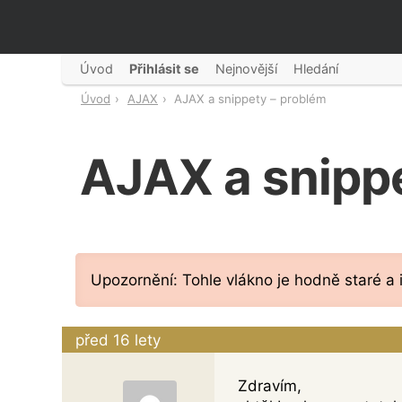
Úvod
Přihlásit se
Nejnovější
Hledání
Úvod
AJAX
AJAX a snippety – problém
AJAX a snipp
Upozornění: Tohle vlákno je hodně staré a
před 16 lety
Zdravím,