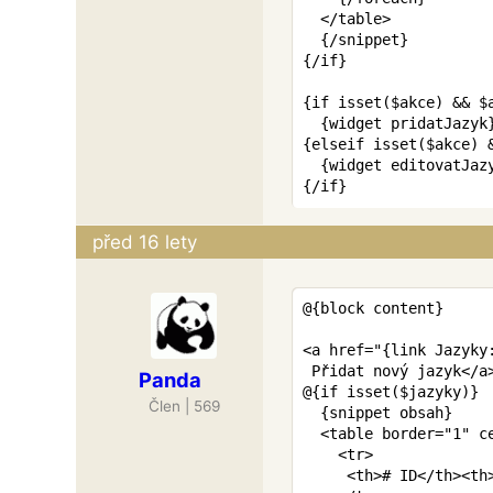
</
table
>
{/
snippet
}
{/
if
}
{
if
isset
(
$akce
)
&&
$
{
widget
pridatJazyk
{
elseif
isset
(
$akce
)
{
widget
editovatJaz
{/
if
}
před 16 lety
@
{
block
content
}
<
a
href
=
"
{
link
Jazyky
 Přidat nový jazyk
</
a
Panda
@
{
if
isset
(
$jazyky
)
}
Člen | 569
{
snippet
obsah
}
<
table
border
=
"
1
"
c
<
tr
>
<
th
>
# ID
</
th
>
<
th