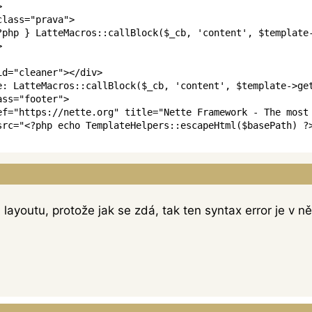
>
class
=
"
prava
"
>
?php } LatteMacros::callBlock($_cb, 'content', $template
>
id
=
"
cleaner
"
>
</
div
>
e: LatteMacros::callBlock($_cb, 'content', $template->ge
ass
=
"
footer
"
>
ef
=
"
https://nette.org
"
title
=
"
Nette Framework - The most
src
=
"
<?php echo TemplateHelpers::escapeHtml($basePath) ?
 layoutu, protože jak se zdá, tak ten syntax error je v n