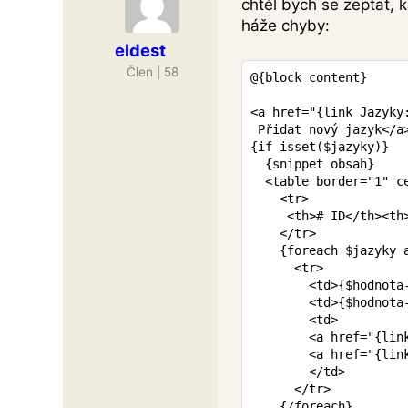
chtěl bych se zeptat, 
háže chyby:
eldest
Člen | 58
@
{
block
content
}
<
a
href
=
"
{
link
Jazyky
 Přidat nový jazyk
</
a
{
if
isset
(
$jazyky
)
}
{
snippet
obsah
}
<
table
border
=
"
1
"
c
<
tr
>
<
th
>
# ID
</
th
>
<
th
</
tr
>
{
foreach
$jazyky
<
tr
>
<
td
>
{
$hodnota
<
td
>
{
$hodnota
<
td
>
<
a
href
=
"
{
lin
<
a
href
=
"
{
lin
</
td
>
</
tr
>
{/
foreach
}