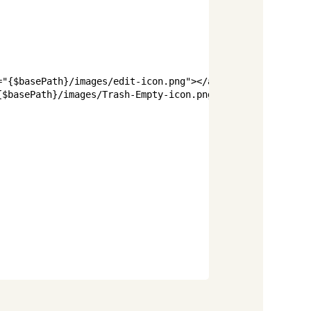
=
"
{
$basePath
}
/images/edit-icon.png
"
>
</
a
>
{
$basePath
}
/images/Trash-Empty-icon.png
"
>
</
a
>