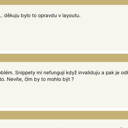
 … děkuju bylo to opravdu v layoutu.
blém. Snippety mi nefungují když invaliduju a pak je o
to. Nevíte, čím by to mohlo být ?