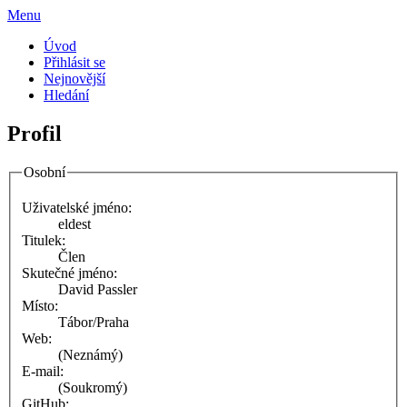
Menu
Úvod
Přihlásit se
Nejnovější
Hledání
Profil
Osobní
Uživatelské jméno:
eldest
Titulek:
Člen
Skutečné jméno:
David Passler
Místo:
Tábor/Praha
Web:
(Neznámý)
E-mail:
(Soukromý)
GitHub: