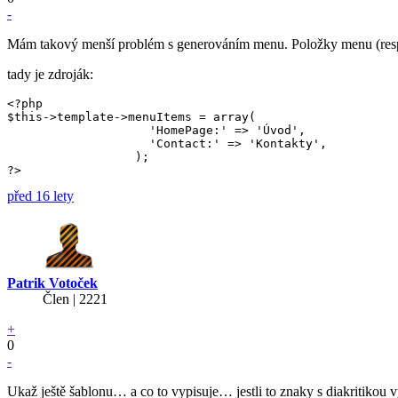
-
Mám takový menší problém s generováním menu. Položky menu (respekt
tady je zdroják:
<?php

$this->template->menuItems = array(

                    'HomePage:' => 'Úvod',

                    'Contact:' => 'Kontakty',

                  );

?>
před 16 lety
Patrik Votoček
Člen | 2221
+
0
-
Ukaž ještě šablonu… a co to vypisuje… jestli to znaky s diakritikou v