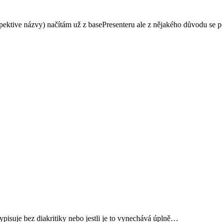
ive názvy) načítám už z basePresenteru ale z nějakého důvodu se pol
ypisuje bez diakritiky nebo jestli je to vynechává úplně…