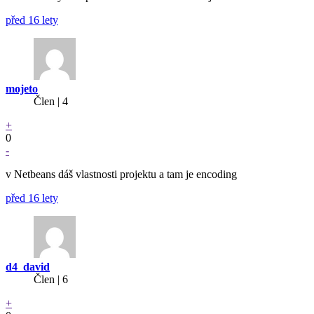
před 16 lety
mojeto
Člen | 4
+
0
-
v Netbeans dáš vlastnosti projektu a tam je encoding
před 16 lety
d4_david
Člen | 6
+