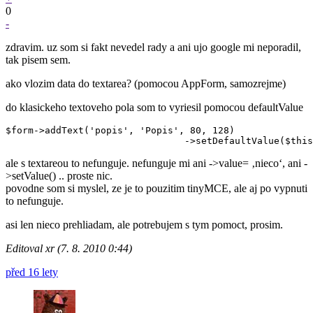
0
-
zdravim. uz som si fakt nevedel rady a ani ujo google mi neporadil,
tak pisem sem.
ako vlozim data do textarea? (pomocou AppForm, samozrejme)
do klasickeho textoveho pola som to vyriesil pomocou defaultValue
$form->addText('popis', 'Popis', 80, 128)

ale s textareou to nefunguje. nefunguje mi ani ->value= ‚nieco‘, ani -
>setValue() .. proste nic.
povodne som si myslel, ze je to pouzitim tinyMCE, ale aj po vypnuti
to nefunguje.
asi len nieco prehliadam, ale potrebujem s tym pomoct, prosim.
Editoval xr (7. 8. 2010 0:44)
před 16 lety