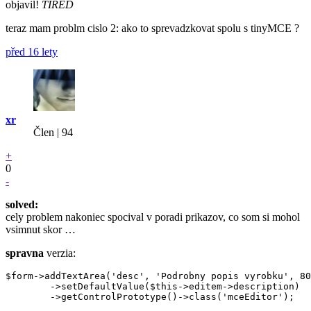
objavil!
TIRED
teraz mam problm cislo 2: ako to sprevadzkovat spolu s tinyMCE ?
před 16 lety
xr
Člen | 94
+
0
-
solved:
cely problem nakoniec spocival v poradi prikazov, co som si mohol
vsimnut skor …
spravna
verzia:
$form->addTextArea('desc', 'Podrobny popis vyrobku', 80
	->setDefaultValue($this->editem->description)
