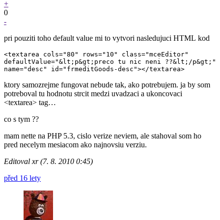
+
0
-
pri pouziti toho default value mi to vytvori nasledujuci HTML kod
<textarea cols="80" rows="10" class="mceEditor"

defaultValue="&lt;p&gt;preco tu nic neni ??&lt;/p&gt;"

ktory samozrejme fungovat nebude tak, ako potrebujem. ja by som
potreboval tu hodnotu strcit medzi uvadzaci a ukoncovaci
<textarea> tag…
co s tym ??
mam nette na PHP 5.3, cislo verize neviem, ale stahoval som ho
pred necelym mesiacom ako najnovsiu verziu.
Editoval xr (7. 8. 2010 0:45)
před 16 lety