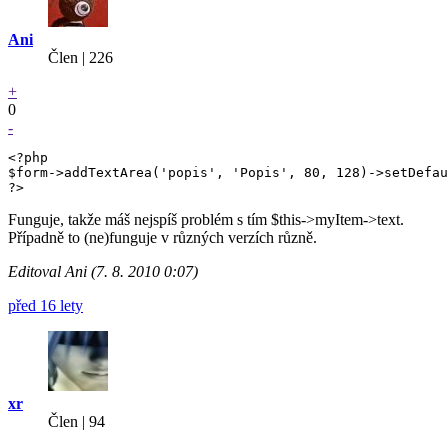
Ani
Člen | 226
+
0
-
<?php

$form->addTextArea('popis', 'Popis', 80, 128)->setDefau
?>
Funguje, takže máš nejspíš problém s tím $this->myItem->text.
Případně to (ne)funguje v různých verzích různě.
Editoval Ani (7. 8. 2010 0:07)
před 16 lety
xr
Člen | 94