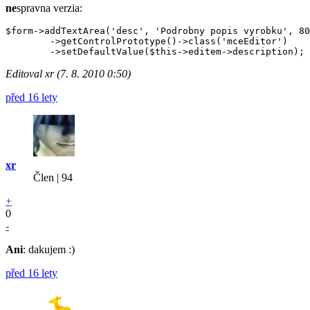
ne
spravna verzia:
$form->addTextArea('desc', 'Podrobny popis vyrobku', 80
	->getControlPrototype()->class('mceEditor')

Editoval xr (7. 8. 2010 0:50)
před 16 lety
xr
Člen | 94
+
0
-
Ani
: dakujem :)
před 16 lety