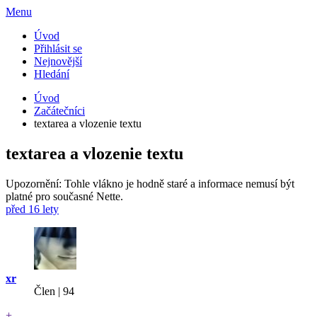
Menu
Úvod
Přihlásit se
Nejnovější
Hledání
Úvod
Začátečníci
textarea a vlozenie textu
textarea a vlozenie textu
Upozornění: Tohle vlákno je hodně staré a informace nemusí být
platné pro současné Nette.
před 16 lety
xr
Člen | 94
+