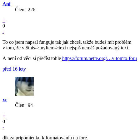
Ani
Člen | 226
+
0
-
To co jsem napsal funguje tak jak chceš, takže budeš mít problém
v tom, že v $this->myItem->text nejspíš nemáš požadovaný text.
A není od věci si přečíst tohle
https://forum.nette.org/…v-tomto-foru
před 16 lety
xr
Člen | 94
+
0
-
dik za pripomienku k formatovaniu na fore.