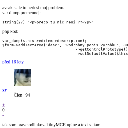
avsak stale to neriesi moj problem.
var dump premennej:
php kod:
var_dump($this->editem->description);

$form->addTextArea('desc', 'Podrobny popis vyrobku', 80
				->getControlPrototype()->class('mceEditor')

před 16 lety
xr
Člen | 94
+
0
-
tak som prave odlinkoval tinyMCE uplne a text sa tam