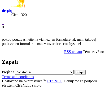
despiq
Člen | 320
+
0
-
pokud pouzivas nette na vic nez jen formulare tak mam takovej
pocit ze ten formular nemas v tovarnicce coz bys mel
RSS tématu
Téma zavřeno
Zápatí
Přejít na
Terms and conditions
Hostováno na e-infrastruktuře
CESNET
. Děkujeme za podporu
sdružení CESNET, z.s.p.o.