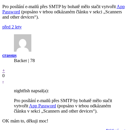
Pro posílání e-mailů přes SMTP by bohatě mělo stačit vytvořit
App
Password
(popsáno v tebou odkázaném článku v sekci „Scanners
and other devices“).
před 2 lety
crassus
Backer
| 78
+
0
-
nightfish napsal(a):
Pro posílání e-mailů přes SMTP by bohatě mělo stačit
vytvořit
App Password
(popsáno v tebou odkázaném
článku v sekci „Scanners and other devices“).
OK mám to, děkuji moc!