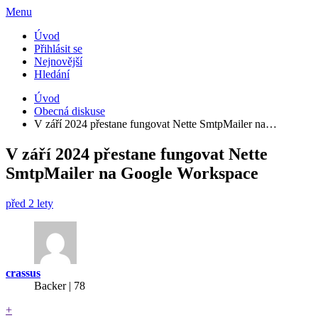
Menu
Úvod
Přihlásit se
Nejnovější
Hledání
Úvod
Obecná diskuse
V září 2024 přestane fungovat Nette SmtpMailer na…
V září 2024 přestane fungovat Nette
SmtpMailer na Google Workspace
před 2 lety
crassus
Backer
| 78
+