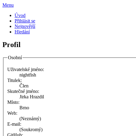
Menu
Úvod
Přihlásit se
Nejnovější
Hledání
Profil
Osobní
Uživatelské jméno:
nightfish
Titulek:
Člen
Skutečné jméno:
Jirka Hrazdil
Místo:
Brno
Web:
(Neznámý)
E-mail:
(Soukromý)
GitHub: