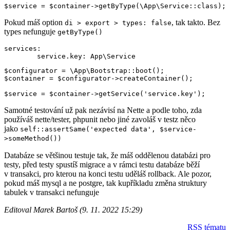
Pokud máš option
, tak takto. Bez
di > export > types: false
types nefunguje
getByType()
services:

$configurator = \App\Bootstrap::boot();

$container = $configurator->createContainer();

Samotné testování už pak nezávisí na Nette a podle toho, zda
používáš nette/tester, phpunit nebo jiné zavoláš v testz něco
jako
self::assertSame('expected data', $service-
>someMethod())
Databáze se většinou testuje tak, že máš oddělenou databázi pro
testy, před testy spustíš migrace a v rámci testu databáze běží
v transakci, pro kterou na konci testu uděláš rollback. Ale pozor,
pokud máš mysql a ne postgre, tak kupříkladu změna struktury
tabulek v transakci nefunguje
Editoval Marek Bartoš (9. 11. 2022 15:29)
RSS tématu