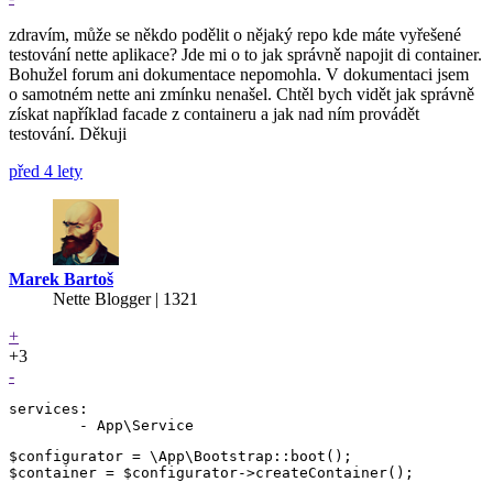
zdravím, může se někdo podělit o nějaký repo kde máte vyřešené
testování nette aplikace? Jde mi o to jak správně napojit di container.
Bohužel forum ani dokumentace nepomohla. V dokumentaci jsem
o samotném nette ani zmínku nenašel. Chtěl bych vidět jak správně
získat například facade z containeru a jak nad ním provádět
testování. Děkuji
před 4 lety
Marek Bartoš
Nette Blogger | 1321
+
+3
-
services:

$configurator = \App\Bootstrap::boot();

$container = $configurator->createContainer();
