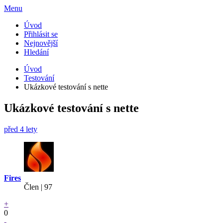
Menu
Úvod
Přihlásit se
Nejnovější
Hledání
Úvod
Testování
Ukázkové testování s nette
Ukázkové testování s nette
před 4 lety
Fires
Člen | 97
+
0
-