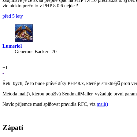
zaujímavé je že ak sa prepne späť na PHP 7.4.10 prechádza to aj be
vie niekto prečo to v PHP 8.0.6 nejde ?
před 5 lety
Lumeriol
Generous Backer
| 70
+
+1
-
Řekl bych, že to bude právě díky PHP 8.x, které je striktnější proti ver
Metoda mail(), kterou používá SendmailMailer, vyžaduje první paramet
Navíc příjemce musí splňovat pravidla RFC, viz
mail()
Zápatí