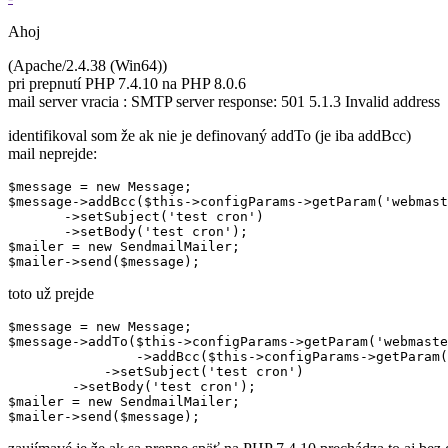
Ahoj
(Apache/2.4.38 (Win64))
pri prepnutí PHP 7.4.10 na PHP 8.0.6
mail server vracia : SMTP server response: 501 5.1.3 Invalid address
identifikoval som že ak nie je definovaný addTo (je iba addBcc)
mail neprejde:
$message = new Message;

$message->addBcc($this->configParams->getParam('webmast
       ->setSubject('test cron')

       ->setBody('test cron');

$mailer = new SendmailMailer;

toto už prejde
$message = new Message;

$message->addTo($this->configParams->getParam('webmaste
		->addBcc($this->configParams->getParam('webmasterEmail'))

	    ->setSubject('test cron')

    	->setBody('test cron');

$mailer = new SendmailMailer;
