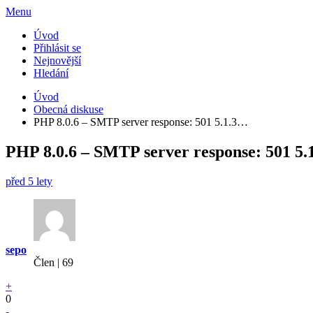
Menu
Úvod
Přihlásit se
Nejnovější
Hledání
Úvod
Obecná diskuse
PHP 8.0.6 – SMTP server response: 501 5.1.3…
PHP 8.0.6 – SMTP server response: 501 5.1
před 5 lety
sepo
Člen | 69
+
0
-