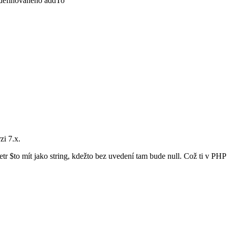
z definovaného addTo
zi 7.x.
r $to mít jako string, kdežto bez uvedení tam bude null. Což ti v PHP