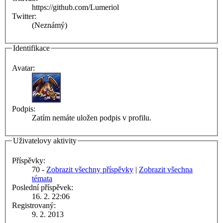
https://github.com/Lumeriol
Twitter:
(Neznámý)
Identifikace
Avatar:
Podpis:
Zatím nemáte uložen podpis v profilu.
Uživatelovy aktivity
Příspěvky:
70 -
Zobrazit všechny příspěvky
|
Zobrazit všechna
témata
Poslední příspěvek:
16. 2. 22:06
Registrovaný:
9. 2. 2013