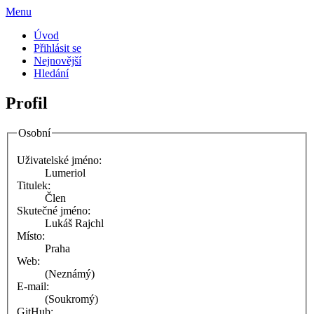
Menu
Úvod
Přihlásit se
Nejnovější
Hledání
Profil
Osobní
Uživatelské jméno:
Lumeriol
Titulek:
Člen
Skutečné jméno:
Lukáš Rajchl
Místo:
Praha
Web:
(Neznámý)
E-mail:
(Soukromý)
GitHub: