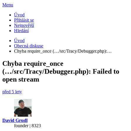
Menu
Úvod
Přihlásit se
Nejnovější
Hledání
Úvod
Obecná diskuse
Chyba require_once (…/src/Tracy/Debugger.php):…
Chyba require_once
(…/src/Tracy/Debugger.php): Failed to
open stream
před 5 lety
David Grudl
founder | 8323