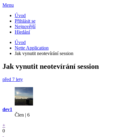
Menu
Úvod
Přihlásit se
Nejnovější
Hledání
Úvod
Nette Application
Jak vynutit neotevírání session
Jak vynutit neotevírání session
před 7 lety
dev1
Člen | 6
+
0
-