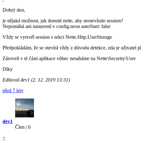
Dobrý den,
je nějaká možnost, jak donutit nette, aby neotevíralo session?
Nepomáhá ani nastavení v config.neon autoStart: false
Vždy se vytvoří session s sekci Nette.Http.UserStorage
Předpokládám, že se otevírá vždy z důvodu detekce, zda je uživatel p
Zároveň v té části aplikace vůbec nesaháme na Nette\Security\User
Díky
Editoval dev1 (2. 12. 2019 13:31)
před 7 lety
dev1
Člen | 6
+