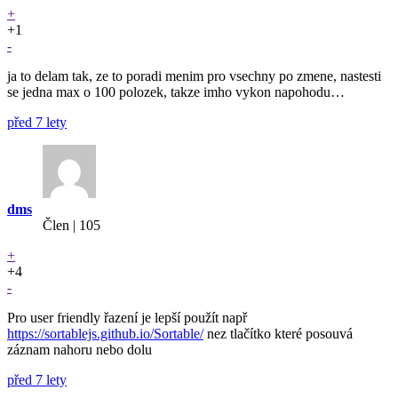
+
+1
-
ja to delam tak, ze to poradi menim pro vsechny po zmene, nastesti
se jedna max o 100 polozek, takze imho vykon napohodu…
před 7 lety
dms
Člen | 105
+
+4
-
Pro user friendly řazení je lepší použít např
https://sortablejs.github.io/Sortable/
nez tlačítko které posouvá
záznam nahoru nebo dolu
před 7 lety