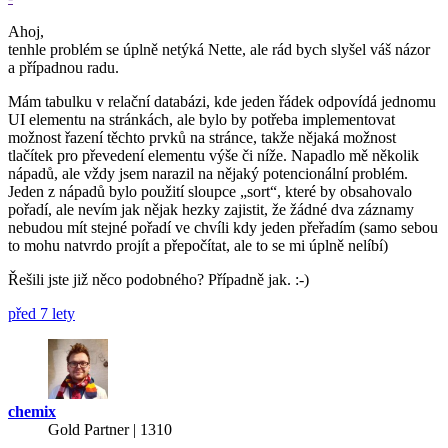
Ahoj,
tenhle problém se úplně netýká Nette, ale rád bych slyšel váš názor
a případnou radu.
Mám tabulku v relační databázi, kde jeden řádek odpovídá jednomu
UI elementu na stránkách, ale bylo by potřeba implementovat
možnost řazení těchto prvků na stránce, takže nějaká možnost
tlačítek pro převedení elementu výše či níže. Napadlo mě několik
nápadů, ale vždy jsem narazil na nějaký potencionální problém.
Jeden z nápadů bylo použití sloupce „sort“, které by obsahovalo
pořadí, ale nevím jak nějak hezky zajistit, že žádné dva záznamy
nebudou mít stejné pořadí ve chvíli kdy jeden přeřadím (samo sebou
to mohu natvrdo projít a přepočítat, ale to se mi úplně nelíbí)
Řešili jste již něco podobného? Případně jak. :-)
před 7 lety
chemix
Gold Partner
| 1310