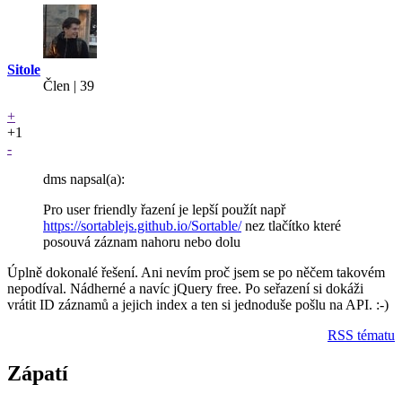
Sitole
Člen | 39
+
+1
-
dms napsal(a):
Pro user friendly řazení je lepší použít např
https://sortablejs.github.io/Sortable/
nez tlačítko které
posouvá záznam nahoru nebo dolu
Úplně dokonalé řešení. Ani nevím proč jsem se po něčem takovém
nepodíval. Nádherné a navíc jQuery free. Po seřazení si dokáži
vrátit ID záznamů a jejich index a ten si jednoduše pošlu na API. :-)
RSS tématu
Zápatí