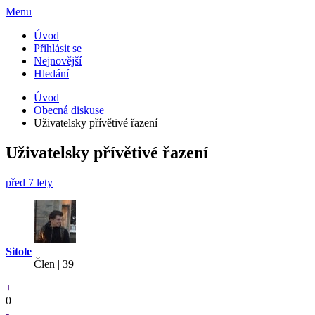
Menu
Úvod
Přihlásit se
Nejnovější
Hledání
Úvod
Obecná diskuse
Uživatelsky přívětivé řazení
Uživatelsky přívětivé řazení
před 7 lety
Sitole
Člen | 39
+
0
-