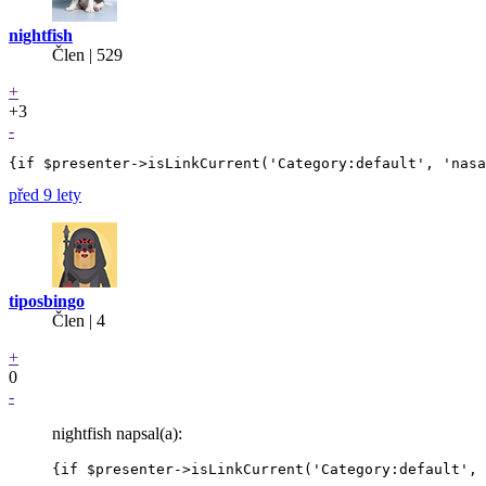
nightfish
Člen | 529
+
+3
-
před 9 lety
tiposbingo
Člen | 4
+
0
-
nightfish napsal(a):