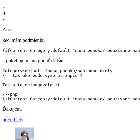
+
0
-
Ahoj
keď mám podmienku
a potrebujem tam pridať ďalšiu
Category:default "nasa-ponuka/nahradne-diely

\-- tak ako bude vyzerať zápis ?

Takto to nefungovalo :(

/--php

Ďakujem.
před 9 lety