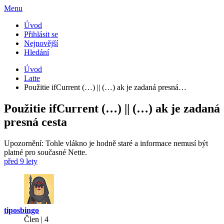
Menu
Úvod
Přihlásit se
Nejnovější
Hledání
Úvod
Latte
Použitie ifCurrent (…) || (…) ak je zadaná presná…
Použitie ifCurrent (…) || (…) ak je zadaná
presná cesta
Upozornění: Tohle vlákno je hodně staré a informace nemusí být
platné pro současné Nette.
před 9 lety
tiposbingo
Člen | 4