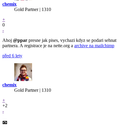
chemix
Gold Partner
| 1310
+
0
-
Ahoj
@ppar
presne jak pises, vychazi kdyz se podari sehnat
partnera. A registrace je na nette.org a
archive na mailchimp
před 6 lety
chemix
Gold Partner
| 1310
+
+2
-
📧