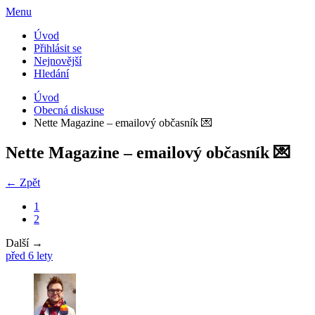
Menu
Úvod
Přihlásit se
Nejnovější
Hledání
Úvod
Obecná diskuse
Nette Magazine – emailový občasník 💌
Nette Magazine – emailový občasník 💌
← Zpět
1
2
Další →
před 6 lety