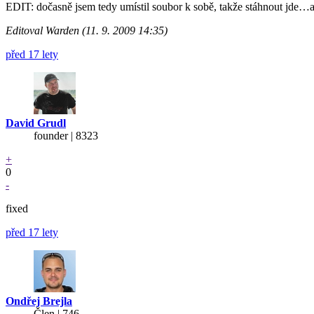
EDIT: dočasně jsem tedy umístil soubor k sobě, takže stáhnout jde…al
Editoval Warden (11. 9. 2009 14:35)
před 17 lety
David Grudl
founder | 8323
+
0
-
fixed
před 17 lety
Ondřej Brejla
Člen | 746