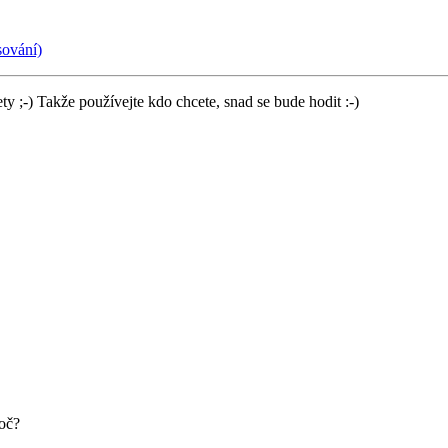
sování)
 ;-) Takže používejte kdo chcete, snad se bude hodit :-)
oč?